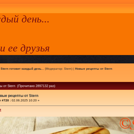
ый день...
 и ее друзья
|
Stern готовит каждый день...
(Модератор:
Stern
) |
Новые рецепты от Stern
ы от Stern (Прочитано 2897132 раз)
вые рецепты от Stern
 #720 :
02.06.2025 10:20 »
м