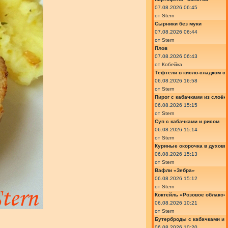
07.08.2026 06:45
от
Stern
Сырники без муки
07.08.2026 06:44
от
Stern
Плов
07.08.2026 06:43
от
Кобейка
Тефтели в кисло-сладком с
06.08.2026 16:58
от
Stern
Пирог с кабачками из слоён
06.08.2026 15:15
от
Stern
Суп с кабачками и рисом
06.08.2026 15:14
от
Stern
Куриные окорочка в духовк
06.08.2026 15:13
от
Stern
Вафли «Зебра»
06.08.2026 15:12
от
Stern
Коктейль «Розовое облако»
06.08.2026 10:21
от
Stern
Бутерброды с кабачками и
06.08.2026 10:20