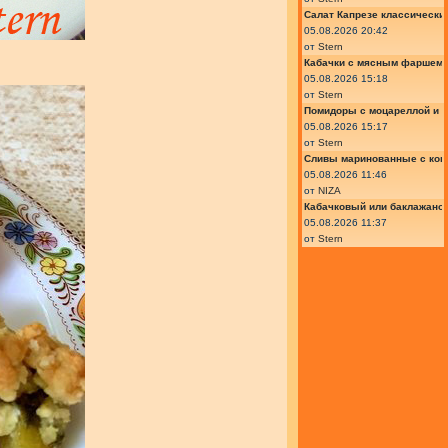
Салат Капрезе классически
05.08.2026 20:42
от
Stern
Кабачки с мясным фаршем 
05.08.2026 15:18
от
Stern
Помидоры с моцареллой и 
05.08.2026 15:17
от
Stern
Сливы маринованные с кон
05.08.2026 11:46
от
NIZA
Кабачковый или баклажано
05.08.2026 11:37
от
Stern