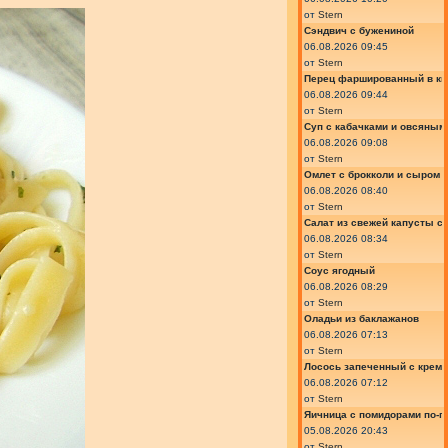
от
Stern
Сэндвич с бужениной
06.08.2026 09:45
от
Stern
Перец фаршированный в ки
06.08.2026 09:44
от
Stern
Суп с кабачками и овсяным
06.08.2026 09:08
от
Stern
Омлет с брокколи и сыром
06.08.2026 08:40
от
Stern
Салат из свежей капусты с
06.08.2026 08:34
от
Stern
Соус ягодный
06.08.2026 08:29
от
Stern
Оладьи из баклажанов
06.08.2026 07:13
от
Stern
Лосось запеченный с крем
06.08.2026 07:12
от
Stern
Яичница с помидорами по-г
05.08.2026 20:43
от
Stern