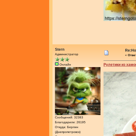
Stern
Re:Но
Администратор
«
Ответ
Рулетики из хамо
Онлайн
Сообщений: 32383
Благодарили: 26195
Откуда: Берлин
(Днепропетровск)