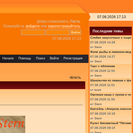
07.08.2026 17:13
Добро пожаловать,
Гость
.
Пожалуйста,
войдите
или
зарегистрируйтесь
.
Последние темы
Слойки закусочные с сыром
07.08.2026 17:13
07.08.2026 14:28
от
Stern
Филе рыбы в лимонно-медо
07.08.2026 14:27
Начало
Помощь
Поиск
Войти
Регистрация
от
Stern
Тарт с яблоками
07.08.2026 11:53
от
Stern
ПЕЧАТЬ
Шашлычки из лаваша с фа
07.08.2026 11:51
от
koziv
Овсяная каша с луком и че
07.08.2026 11:50
от
Stern
Коктейль «Апероль классик
07.08.2026 10:19
от
Stern
Рулет бисквитный "Пятимин
07.08.2026 09:15
от
Stern