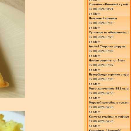
Коктейль «Розовый сухой м
07.08.2026 08:24
от
Stern
Лимонный крюшон
07.08.2026 07:30
от
Stern
Суп-пюре из обжаренных ов
07.08.2026 07:28
от
Stern
Анонс! Скоро на форуме!
07.08.2026 07:09
от
Stern
Новые рецепты от Stern
07.08.2026 07:07
от
Stern
Бутерброды горячие с курин
07.08.2026 07:00
от
Stern
Мясо запеченное БЕЗ сыра 
07.08.2026 06:50
от
Stern
Морской коктейль в томатн
07.08.2026 06:48
от
Stern
Капуста тушёная с кефиром
07.08.2026 06:46
от
Stern
Картофель "Золотой"