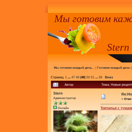
Мы готовим кажд
Stern
Мы готовим каждый день...
|
Готовим каждый день
Страниц:
1
...
47
48
[
49
]
50
51
...
58
Вниз
Автор
Тема: Новые рецепт
Stern
Re:Но
Администратор
«
Ответ
Тортилья с тунцо
Онлайн