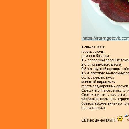
1 свекла 100 г
горсть руколы
немного брынзы
1-2 половинки вяленых тома
2 ст.л. оливкового масла
0,5 ч.л. вкусной горчицы с з
1 ч.л. светлого бальзамичес
соль, сахар по вкусу
молотый перец чили
горсть поджаренных орехов
Смешать оливковое масло, го
Свеклу очистить, настрогат
заправкой, посыпать перцем,
брынзу, кусочки вяленых то
наслаждаться.
Смачно до нестями!!!