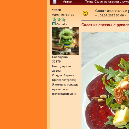
Автор
Тема: Салат из свеклы с рук
Stern
Салат из свеклы с
Администратор
«
:
08.07.2025 06:06 »
Онлайн
Салат из свеклы с рукол
Сообщений:
32379
Благодарили:
26193
Откуда: Берлин
(Днепропетровск)
Я готовлю гораздо
лучше, чем
фотографирую!))