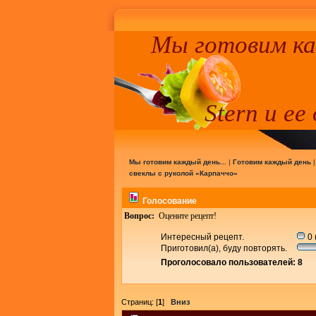
Мы готовим к
Stern и ее
Мы готовим каждый день...
|
Готовим каждый день
свеклы с руколой «Карпаччо»
Голосование
Вопрос:
Оцените рецепт!
Интересный рецепт.
0 
Приготовил(а), буду повторять.
Проголосовало пользователей: 8
Страниц: [
1
]
Вниз