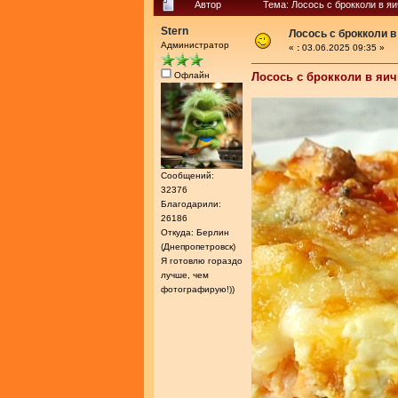
Автор
Тема: Лосось с брокколи в я
Stern
Лосось с брокколи в
Администратор
«
:
03.06.2025 09:35 »
Офлайн
Лосось с брокколи в яи
Сообщений:
32376
Благодарили:
26186
Откуда: Берлин
(Днепропетровск)
Я готовлю гораздо
лучше, чем
фотографирую!))