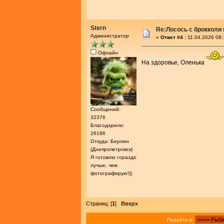
Stern
Re:Лосось с брокколи
Администратор
«
Ответ #4 :
11.04.2026 08:
Офлайн
На здоровье, Оленька
Сообщений:
32376
Благодарили:
26186
Откуда: Берлин
(Днепропетровск)
Я готовлю гораздо
лучше, чем
фотографирую!))
Страниц: [
1
]
Вверх
Перейти в: