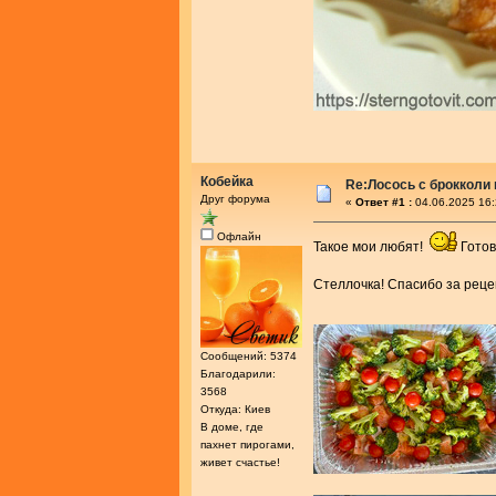
Кобейка
Re:Лосось с брокколи
Друг форума
«
Ответ #1 :
04.06.2025 16:
Офлайн
Такое мои любят!
Готов
Стеллочка! Спасибо за рец
Сообщений: 5374
Благодарили:
3568
Откуда: Киев
В доме, где
пахнет пирогами,
живет счастье!