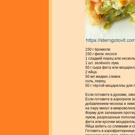
150 г брокколи
150 г филе лосося
1 сладкий перец или нескол
1 шт. зелёного лука
50 г сыра фета или моцаре
2 яйца
50 мл жидких сливок
соль, перец
50 г тёртой моцареллы для 
Если готовите в духовке, о
Если готовите в аэрогриле (
добавлением чеснока и лимо
на пару минут в микроволнов
Форму для запекания протер
луком, разрезанные пополам
фета или кусочки моцареллы
Яйца взбить со сливками и 
Готовить в аэрофритюрнице 