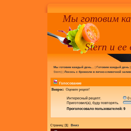
Мы готовим к
Stern и ее
Мы готовим каждый день...
|
Готовим каждый день
Stern
) |
Лосось с брокколи в яично-сливочной залив
Голосование
Вопрос:
Оцените рецепт!
Интересный рецепт.
0 
Приготовил(а), буду повторять.
Проголосовало пользователей: 9
Страниц: [
1
]
Вниз