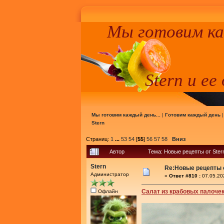
Мы готовим к
Stern и ее
Мы готовим каждый день...
|
Готовим каждый день
Stern
Страниц:
1
...
53
54
[
55
]
56
57
58
Вниз
Автор
Тема: Новые рецепты от Ster
Stern
Re:Новые рецепты о
Администратор
«
Ответ #810 :
07.05.20
Салат из крабовых палочек
Офлайн