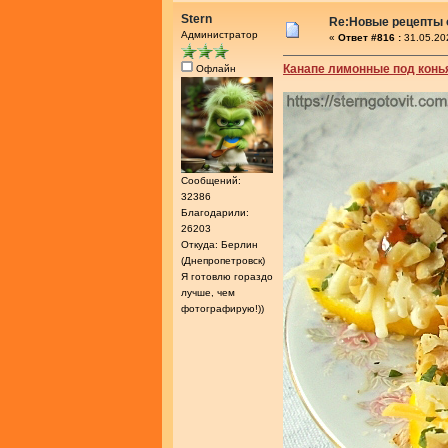
Stern
Re:Новые рецепты о
Администратор
«
Ответ #816 :
31.05.20
Канапе лимонные под конь
Офлайн
Сообщений:
32386
Благодарили:
26203
Откуда: Берлин
(Днепропетровск)
Я готовлю гораздо
лучше, чем
фотографирую!))