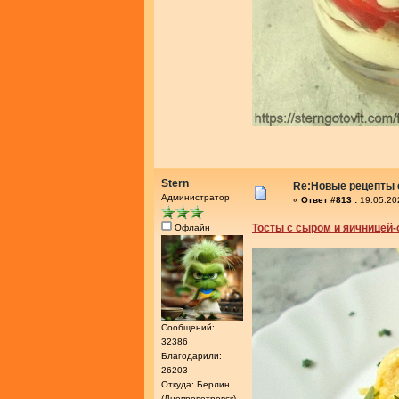
Stern
Re:Новые рецепты о
Администратор
«
Ответ #813 :
19.05.20
Тосты с сыром и яичницей
Офлайн
Сообщений:
32386
Благодарили:
26203
Откуда: Берлин
(Днепропетровск)