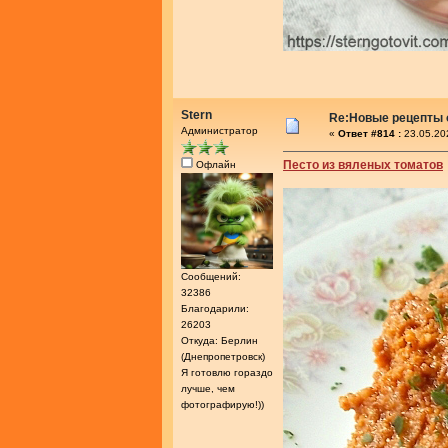
Stern
Re:Новые рецепты о
Администратор
«
Ответ #814 :
23.05.20
Песто из вяленых томатов
Офлайн
Сообщений:
32386
Благодарили:
26203
Откуда: Берлин
(Днепропетровск)
Я готовлю гораздо
лучше, чем
фотографирую!))