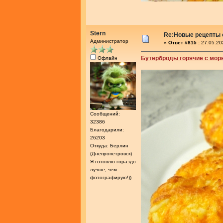
Stern
Re:Новые рецепты о
Администратор
«
Ответ #815 :
27.05.20
Бутерброды горячие с мор
Офлайн
Сообщений:
32386
Благодарили:
26203
Откуда: Берлин
(Днепропетровск)
Я готовлю гораздо
лучше, чем
фотографирую!))