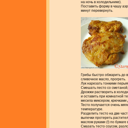
на ночь в холодильнике).
Поставить форму в чашу аэр
минут перевернуть.
Грибы быстро обжарить до 
сливочное масло, прогреть.
Лук нарезать тонкими перьям
Смешать песто со сметаной, 
Дрожжи растворить в холодно
и оставить при комнатной те
месила миксером, крючками 
Тесто получается очень мягк
температуре.
Разделить тесто на две част
выпечки протереть растите
маслом руками (!) по бумаге
Смазать тесто соусом, разло