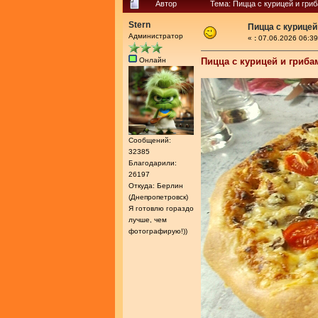
Автор
Тема: Пицца с курицей и гри
Stern
Пицца с курицей
Администратор
«
:
07.06.2026 06:39
Онлайн
Пицца с курицей и гриба
Сообщений:
32385
Благодарили:
26197
Откуда: Берлин
(Днепропетровск)
Я готовлю гораздо
лучше, чем
фотографирую!))