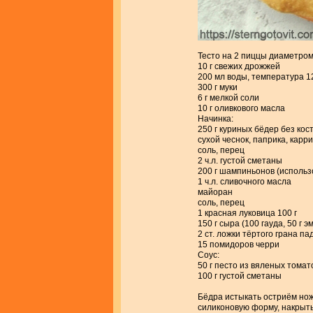
Тесто на 2 пиццы диаметром
10 г свежих дрожжей
200 мл воды, температура 1
300 г муки
6 г мелкой соли
10 г оливкового масла
Начинка:
250 г куриных бёдер без кос
сухой чеснок, паприка, карр
соль, перец
2 ч.л. густой сметаны
200 г шампиньонов (исполь
1 ч.л. сливочного масла
майоран
соль, перец
1 красная луковица 100 г
150 г сыра (100 гауда, 50 г 
2 ст. ложки тёртого грана па
15 помидоров черри
Соус:
50 г песто из вяленых томат
100 г густой сметаны
Бёдра истыкать остриём нож
силиконовую форму, накрыть