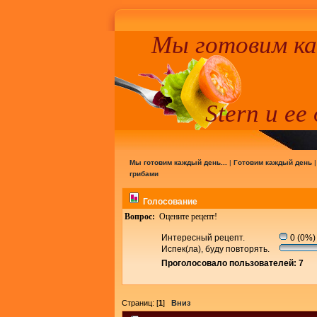
Мы готовим к
Stern и ее
Мы готовим каждый день...
|
Готовим каждый день
грибами
Голосование
Вопрос:
Оцените рецепт!
Интересный рецепт.
0 (0%)
Испек(ла), буду повторять.
Проголосовало пользователей: 7
Страниц: [
1
]
Вниз