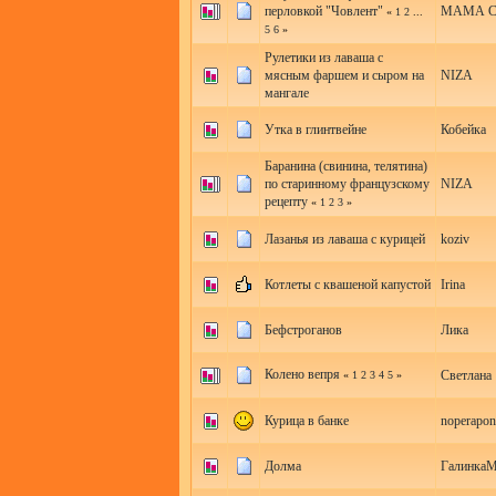
перловкой "Човлент"
МАМА 
«
1
2
...
5
6
»
Рулетики из лаваша с
мясным фаршем и сыром на
NIZA
мангале
Утка в глинтвейне
Кобейка
Баранина (свинина, телятина)
по старинному французскому
NIZA
рецепту
«
1
2
3
»
Лазанья из лаваша с курицей
koziv
Котлеты с квашеной капустой
Irina
Бефстроганов
Лика
Колено вепря
Светлана
«
1
2
3
4
5
»
Курица в банке
noperapon
Долма
ГалинкаМ