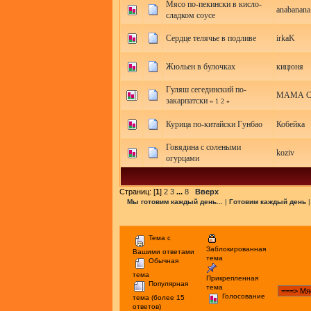
Мясо по-пекински в кисло-
anabanana
сладком соусе
Сердце телячье в подливе
irkaK
Жюльен в булочках
кицюня
Гуляш сегединский по-
МАМА 
закарпатски
«
1
2
»
Курица по-китайски Гунбао
Кобейка
Говядина с солеными
koziv
огурцами
Страниц: [
1
]
2
3
...
8
Вверх
Мы готовим каждый день...
|
Готовим каждый день
Тема с
Заблокированная
Вашими ответами
тема
Обычная
тема
Прикрепленная
Популярная
тема
Голосование
тема (более 15
ответов)