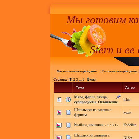
Мы готовим к
Stern и ее
Мы готовим каждый день...
|
Готовим каждый день
Страниц: [
1
]
2
3
...
8
Вниз
Тема
Автор
Мясо, фарш, птица,
Irina
субпродукты. Оглавление.
Шашлычки из лаваша с
koziv
фаршем
Колбаса домашняя
Кобейка
«
1
2
3
4
»
Шашлык из свинины с
NIZA