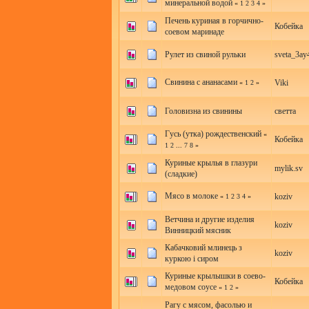
минеральной водой
«
1
2
3
4
»
Печень куриная в горчично-
Кобейка
соевом маринаде
Рулет из свиной рульки
sveta_3ay
Свинина с ананасами
Viki
«
1
2
»
Головизна из свинины
светта
Гусь (утка) рождественский
«
Кобейка
1
2
...
7
8
»
Куриные крылья в глазури
mylik.sv
(сладкие)
Мясо в молоке
koziv
«
1
2
3
4
»
Ветчина и другие изделия
koziv
Винницкий мясник
Кабачковий млинець з
koziv
куркою і сиром
Куриные крылышки в соево-
Кобейка
медовом соусе
«
1
2
»
Рагу с мясом, фасолью и