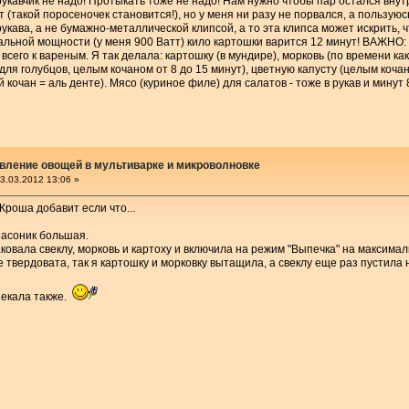
рукавчик не надо! Протыкать тоже не надо! Нам нужно чтобы пар остался внут
т (такой поросеночек становится!), но у меня ни разу не порвался, а пользую
рукава, а не бумажно-металлической клипсой, а то эта клипса может искрить, 
льной мощности (у меня 900 Ватт) кило картошки варится 12 минут! ВАЖНО: 
сего к вареным. Я так делала: картошку (в мундире), морковь (по времени как
 (для голубцов, целым кочаном от 8 до 15 минут), цветную капусту (целым ко
 кочан = аль денте). Мясо (куриное филе) для салатов - тоже в рукав и минут 8
вление овощей в мультиварке и микроволновке
3.03.2012 13:06 »
 Кроша добавит если что...
насоник большая.
аковала свеклу, морковь и картоху и включила на режим "Выпечка" на максима
 твердовата, так я картошку и морковку вытащила, а свеклу еще раз пустила 
пекала также.