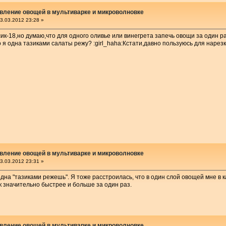
вление овощей в мультиварке и микроволновке
3.03.2012 23:28 »
ик-18,но думаю,что для одного оливье или винегрета запечь овощи за один р
о я одна тазиками салаты режу? :girl_haha:Кстати,давно пользуюсь для нарез
вление овощей в мультиварке и микроволновке
3.03.2012 23:31 »
одна "тазиками режешь". Я тоже расстроилась, что в один слой овощей мне в 
к значительно быстрее и больше за один раз.
вление овощей в мультиварке и микроволновке