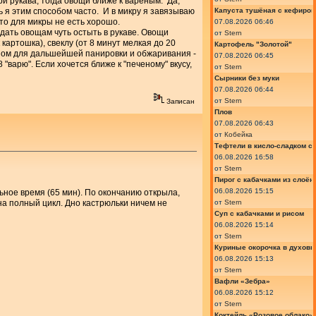
ри рукава, тогда овощи ближе к вареным. Да,
сь я этим способом часто. И в микру я завязываю
Капуста тушёная с кефиром
что для микры не есть хорошо.
07.08.2026 06:46
дать овощам чуть остыть в рукаве. Овощи
от
Stern
 картошка), свеклу (от 8 минут мелкая до 20
Картофель "Золотой"
чаном для дальшейшей панировки и обжаривания -
07.08.2026 06:45
 "варю". Если хочется ближе к "печеному" вкусу,
от
Stern
Сырники без муки
07.08.2026 06:44
от
Stern
Записан
Плов
07.08.2026 06:43
от
Кобейка
Тефтели в кисло-сладком с
06.08.2026 16:58
от
Stern
Пирог с кабачками из слоён
06.08.2026 15:15
льное время (65 мин). По окончанию открыла,
на полный цикл. Дно кастрюльки ничем не
от
Stern
Суп с кабачками и рисом
06.08.2026 15:14
от
Stern
Куриные окорочка в духовк
06.08.2026 15:13
от
Stern
Вафли «Зебра»
06.08.2026 15:12
от
Stern
Коктейль «Розовое облако»