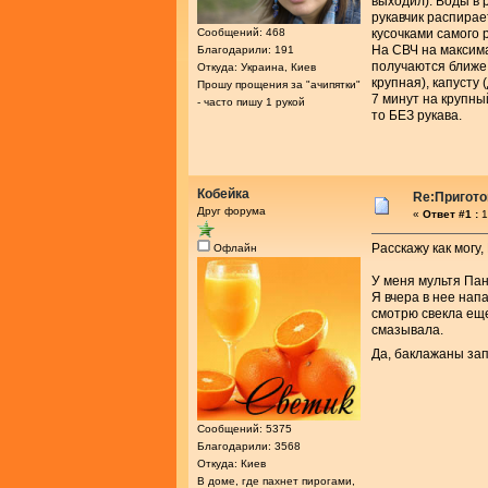
выходил). Воды в 
рукавчик распирае
Сообщений: 468
кусочками самого 
На СВЧ на максима
Благодарили: 191
получаются ближе в
Откуда: Украина, Киев
крупная), капусту
Прошу прощения за "ачипятки"
7 минут на крупный
- часто пишу 1 рукой
то БЕЗ рукава.
Кобейка
Re:Пригото
Друг форума
«
Ответ #1 :
1
Расскажу как могу,
Офлайн
У меня мультя Па
Я вчера в нее нап
смотрю свекла еще
смазывала.
Да, баклажаны за
Сообщений: 5375
Благодарили: 3568
Откуда: Киев
В доме, где пахнет пирогами,