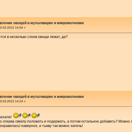
вление овощей в мультиварке и микроволновке
3.03.2012 14:04 »
ется в несколько слоев овощи лежат, да?
вление овощей в мультиварке и микроволновке
3.03.2012 14:24 »
сказала!
о сперва свеклу положить и подержать, а потом остальное добавить? Можно 
понравилась! наверное, и тыкву так можно запечь!