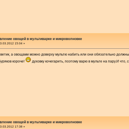
вление овощей в мультиварке и микроволновке
3.03.2012 15:04 »
Светик, а овощами можно доверху мультю набить или они обязательно должны 
.буряков короче!
духовку кочегарить, поэтому варю в мульте на пару.И что
вление овощей в мультиварке и микроволновке
3.03.2012 17:38 »