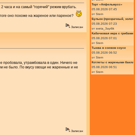
Торт «Апфельмусс»
 2 часа и на самый "горячий" режим врубать.
05.08.2026 07:45
от
Stern
итоге оно похоже на жареное или пареное?
Бульон (прозрачный, золот
05.08.2026 07:23
Записан
от
sveta_3ay4ik
Кабачковая икра с грибами
05.08.2026 07:01
от
Stern
Тыква в соевом соусе
05.08.2026 06:52
от
Stern
е пробовала, утрамбовала в один. Ничего не
Котлеты с жареными бакла
ом не было. По вкусу овощи не жаренные и не
05.08.2026 06:51
от
Stern
Записан