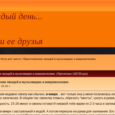
ый день...
 и ее друзья
|
Хочу всё знать!
|
Приготовление овощей в мультиварке и микроволновке
е овощей в мультиварке и микроволновке (Прочитано 130730 раз)
ние овощей в мультиварке и микроволновке
 20:16 »
всем недавно свеклу как обычно,
в микре
... вот только она у меня получилась н
о запеченая. В общем так: свеколку помыть, обрезать "хвосты", сунуть в рукав
ость. 15-20 минут и свекла готова! И никакой тебе варки по 2-3 часа и запе
в микре с кастрюлькой и водой. А потом перешла на рукав для запекания. Его