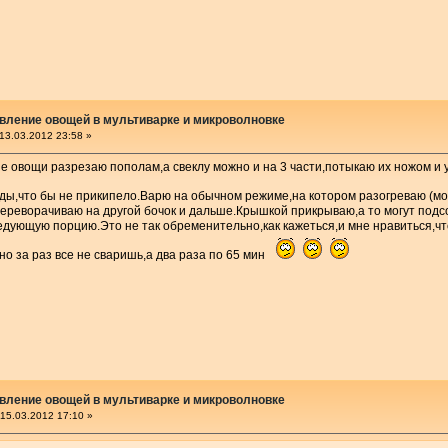
вление овощей в мультиварке и микроволновке
13.03.2012 23:58 »
 овощи разрезаю пополам,а свеклу можно и на 3 части,потыкаю их ножом и 
оды,что бы не прикипело.Варю на обычном режиме,на котором разогреваю (мо
переворачиваю на другой бочок и дальше.Крышкой прикрываю,а то могут подс
дующую порцию.Это не так обременительно,как кажеться,и мне нравиться,чт
но за раз все не сваришь,а два раза по 65 мин
вление овощей в мультиварке и микроволновке
15.03.2012 17:10 »