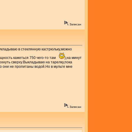
Записан
укладываю в стеклянную кастрюльку,можно
щность кажеться 750 чего-то там
),на минут
охнуть сверху.Выкладываю на тарелку,пока
о они не пропитаны водой.Но в мульте мне
Записан