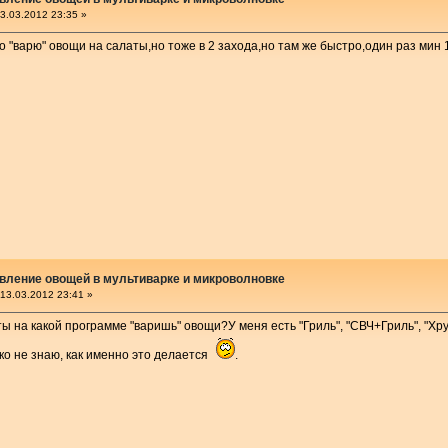
3.03.2012 23:35 »
ко "варю" овощи на салаты,но тоже в 2 захода,но там же быстро,один раз мин 
вление овощей в мультиварке и микроволновке
13.03.2012 23:41 »
ты на какой программе "варишь" овощи?У меня есть "Гриль", "СВЧ+Гриль", "Хр
ко не знаю, как именно это делается
.