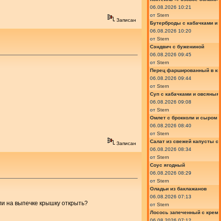
06.08.2026 10:21
от
Stern
Записан
Бутерброды с кабачками и
06.08.2026 10:20
от
Stern
Сэндвич с бужениной
06.08.2026 09:45
от
Stern
Перец фаршированный в ки
06.08.2026 09:44
от
Stern
Суп с кабачками и овсяным
06.08.2026 09:08
от
Stern
Омлет с брокколи и сыром
06.08.2026 08:40
от
Stern
Салат из свежей капусты с
Записан
06.08.2026 08:34
от
Stern
Соус ягодный
06.08.2026 08:29
от
Stern
Оладьи из баклажанов
06.08.2026 07:13
ли на выпечке крышку открыть?
от
Stern
Лосось запеченный с крем
06.08.2026 07:12