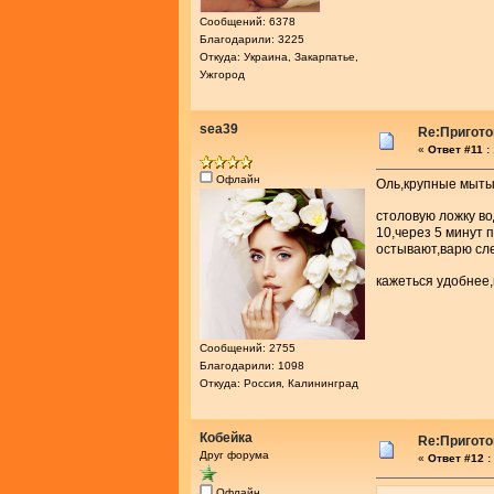
Сообщений: 6378
Благодарили: 3225
Откуда: Украина, Закарпатье,
Ужгород
sea39
Re:Пригото
«
Ответ #11 :
Офлайн
Оль,крупные мытые
столовую ложку в
10,через 5 минут 
остывают,варю сле
кажеться удобнее,
Сообщений: 2755
Благодарили: 1098
Откуда: Россия, Калининград
Кобейка
Re:Пригото
Друг форума
«
Ответ #12 :
Офлайн