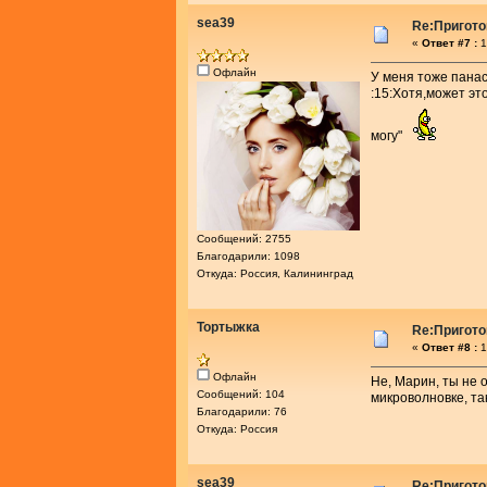
sea39
Re:Пригото
«
Ответ #7 :
1
Офлайн
У меня тоже панас
:15:Хотя,может эт
могу"
Сообщений: 2755
Благодарили: 1098
Откуда: Россия, Калининград
Тортыжка
Re:Пригото
«
Ответ #8 :
1
Офлайн
Не, Марин, ты не 
Сообщений: 104
микроволновке, та
Благодарили: 76
Откуда: Россия
sea39
Re:Пригото