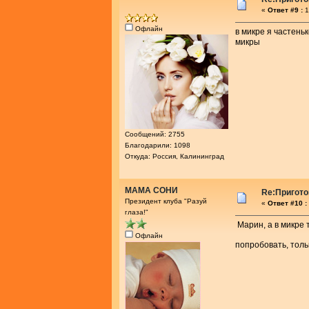
«
Ответ #9 :
1
Офлайн
в микре я частень
микры
Сообщений: 2755
Благодарили: 1098
Откуда: Россия, Калининград
МАМА СОНИ
Re:Пригото
Президент клуба "Разуй
«
Ответ #10 :
глаза!"
Марин, а в микре 
Офлайн
попробовать, толь