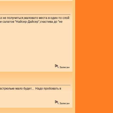
аз не получиться,маловато места в один-то слой
ки салатов "Найсер-Дайсер",счастива до "не
Записан
кастрюльке мало будет... Надо пробовать в
Записан