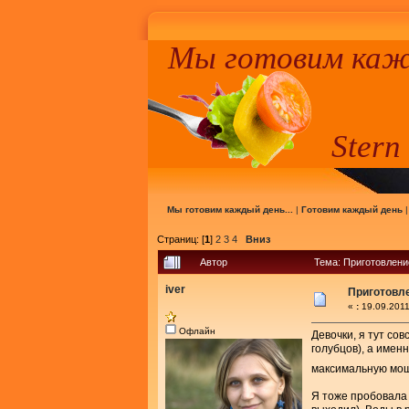
Мы готовим кажд
Stern
Мы готовим каждый день...
|
Готовим каждый день
Страниц: [
1
]
2
3
4
Вниз
Автор
Тема: Приготовлени
iver
Приготовле
«
:
19.09.2011
Офлайн
Девочки, я тут со
голубцов), а именн
максимальную мощн
Я тоже пробовала 