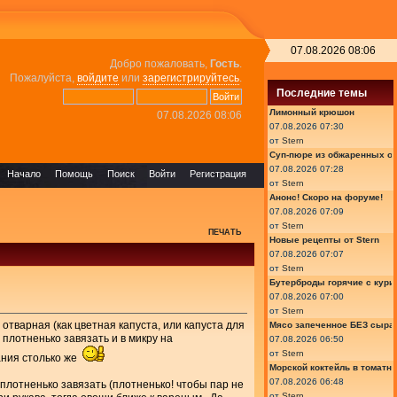
07.08.2026 08:06
Добро пожаловать,
Гость
.
Пожалуйста,
войдите
или
зарегистрируйтесь
.
Последние темы
Лимонный крюшон
07.08.2026 08:06
07.08.2026 07:30
от
Stern
Суп-пюре из обжаренных ов
07.08.2026 07:28
Начало
Помощь
Поиск
Войти
Регистрация
от
Stern
Анонс! Скоро на форуме!
07.08.2026 07:09
от
Stern
ПЕЧАТЬ
Новые рецепты от Stern
07.08.2026 07:07
от
Stern
Бутерброды горячие с курин
07.08.2026 07:00
от
Stern
е отварная (как цветная капуста, или капуста для
Мясо запеченное БЕЗ сыра 
, плотненько завязать и в микру на
07.08.2026 06:50
от
Stern
кания столько же
Морской коктейль в томатн
07.08.2026 06:48
 плотненько завязать (плотненько! чтобы пар не
от
Stern