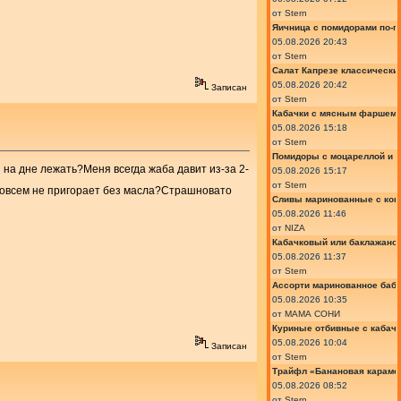
от
Stern
Яичница с помидорами по-г
05.08.2026 20:43
от
Stern
Салат Капрезе классически
05.08.2026 20:42
Записан
от
Stern
Кабачки с мясным фаршем 
05.08.2026 15:18
от
Stern
Помидоры с моцареллой и 
на дне лежать?Меня всегда жаба давит из-за 2-
05.08.2026 15:17
от
Stern
, совсем не пригорает без масла?Страшновато
Сливы маринованные с кон
05.08.2026 11:46
от
NIZA
Кабачковый или баклажано
05.08.2026 11:37
от
Stern
Ассорти маринованное баб
05.08.2026 10:35
от
МАМА СОНИ
Куриные отбивные с кабач
05.08.2026 10:04
Записан
от
Stern
Трайфл «Банановая караме
05.08.2026 08:52
от
Stern