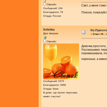
Офлайн
Свет, у меня тоже
Сообщений: 104
Благодарили: 76
Поясни, пожалуйст
Откуда: Россия
Кобейка
Re:Пригото
Друг форума
«
Ответ #6 :
1
Офлайн
Девочки,простите,
Рассказываю: перв
перемешивала, пос
паренные, а имен
Сообщений: 5375
Благодарили: 3568
Откуда: Киев
В доме, где пахнет пирогами,
живет счастье!