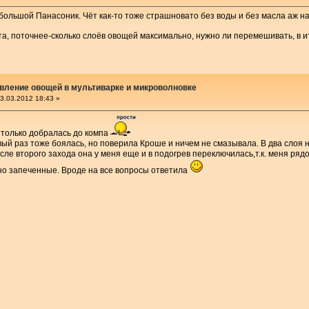
 большой Панасоник. Чёт как-то тоже страшновато без воды и без масла аж на
а, поточнее-сколько слоёв овощей максимально, нужно ли перемешивать, в 
вление овощей в мультиварке и микроволновке
3.03.2012 18:43 »
 только добралась до компа
ый раз тоже боялась, но поверила Кроше и ничем не смазывала. В два слоя н
ле второго захода она у меня еще и в подогрев переключилась,т.к. меня ряд
но запеченные. Вроде на все вопросы ответила