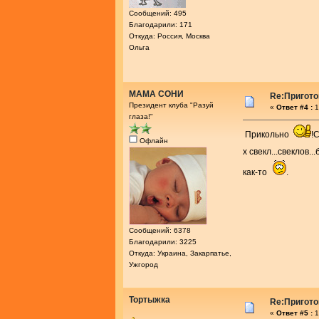
Сообщений: 495
Благодарили: 171
Откуда: Россия, Москва
Ольга
МАМА СОНИ
Re:Пригото
Президент клуба "Разуй
«
Ответ #4 :
1
глаза!"
Прикольно
!
Офлайн
х свекл...свеклов..
как-то
.
Сообщений: 6378
Благодарили: 3225
Откуда: Украина, Закарпатье,
Ужгород
Тортыжка
Re:Пригото
«
Ответ #5 :
1