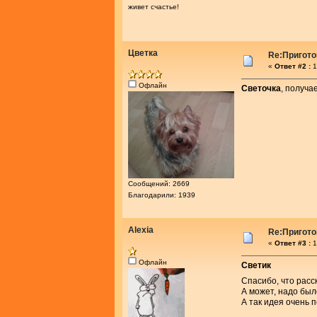
живет счастье!
Цветка
Re:Пригото
«
Ответ #2 :
1
Офлайн
Светочка
, получа
Сообщений: 2669
Благодарили: 1939
Alexia
Re:Пригото
«
Ответ #3 :
1
Офлайн
Светик
Спасибо, что рас
А может, надо был
А так идея очень 