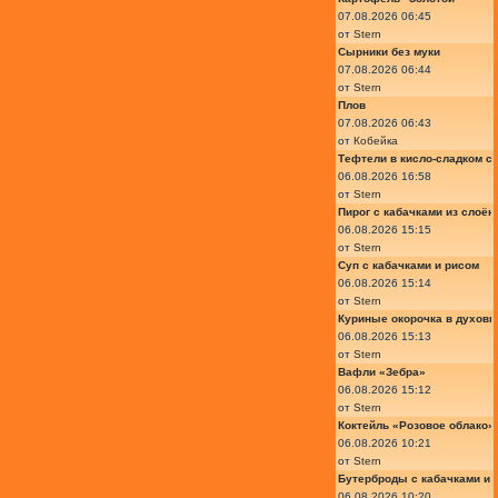
07.08.2026 06:45
от
Stern
Сырники без муки
07.08.2026 06:44
от
Stern
Плов
07.08.2026 06:43
от
Кобейка
Тефтели в кисло-сладком с
06.08.2026 16:58
от
Stern
Пирог с кабачками из слоён
06.08.2026 15:15
от
Stern
Суп с кабачками и рисом
06.08.2026 15:14
от
Stern
Куриные окорочка в духовк
06.08.2026 15:13
от
Stern
Вафли «Зебра»
06.08.2026 15:12
от
Stern
Коктейль «Розовое облако»
06.08.2026 10:21
от
Stern
Бутерброды с кабачками и
06.08.2026 10:20