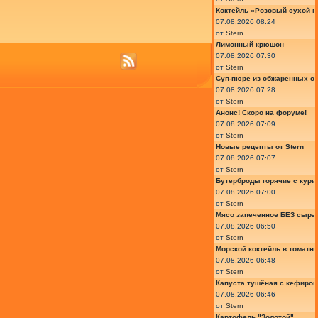
Коктейль «Розовый сухой м
07.08.2026 08:24
от
Stern
Лимонный крюшон
07.08.2026 07:30
от
Stern
Суп-пюре из обжаренных ов
07.08.2026 07:28
от
Stern
Анонс! Скоро на форуме!
07.08.2026 07:09
от
Stern
Новые рецепты от Stern
07.08.2026 07:07
от
Stern
Бутерброды горячие с курин
07.08.2026 07:00
от
Stern
Мясо запеченное БЕЗ сыра 
07.08.2026 06:50
от
Stern
Морской коктейль в томатн
07.08.2026 06:48
от
Stern
Капуста тушёная с кефиром
07.08.2026 06:46
от
Stern
Картофель "Золотой"