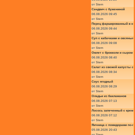
от
Stern
Сэндвич с бужениной
06.08.2026 09:45
от
Stern
Перец фаршированный в ки
06.08.2026 09:44
от
Stern
Суп с кабачками и овсяным
06.08.2026 09:08
от
Stern
Омлет с брокколи и сыром
06.08.2026 08:40
от
Stern
Салат из свежей капусты с
06.08.2026 08:34
от
Stern
Соус ягодный
06.08.2026 08:29
от
Stern
Оладьи из баклажанов
06.08.2026 07:13
от
Stern
Лосось запеченный с крем
06.08.2026 07:12
от
Stern
Яичница с помидорами по-г
05.08.2026 20:43
от
Stern