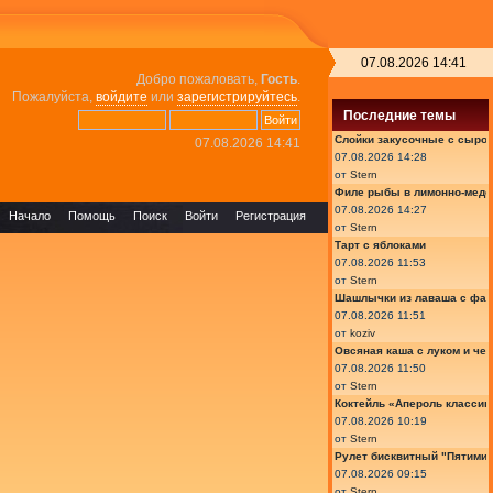
07.08.2026 14:41
Добро пожаловать,
Гость
.
Пожалуйста,
войдите
или
зарегистрируйтесь
.
Последние темы
Слойки закусочные с сыром
07.08.2026 14:41
07.08.2026 14:28
от
Stern
Филе рыбы в лимонно-медо
07.08.2026 14:27
Начало
Помощь
Поиск
Войти
Регистрация
от
Stern
Тарт с яблоками
07.08.2026 11:53
от
Stern
Шашлычки из лаваша с фа
07.08.2026 11:51
от
koziv
Овсяная каша с луком и че
07.08.2026 11:50
от
Stern
Коктейль «Апероль классик
07.08.2026 10:19
от
Stern
Рулет бисквитный "Пятимин
07.08.2026 09:15
от
Stern