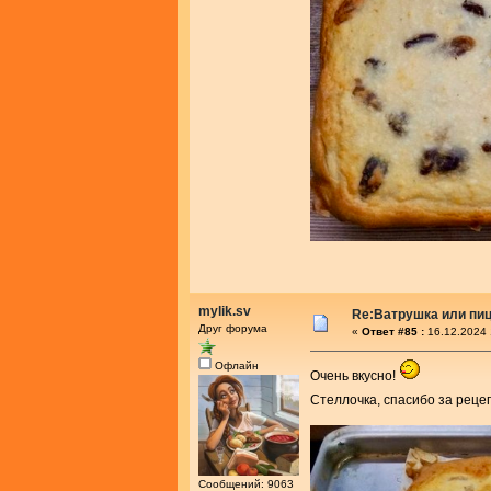
mylik.sv
Re:Ватрушка или пиц
Друг форума
«
Ответ #85 :
16.12.2024 
Офлайн
Очень вкусно!
Стеллочка, спасибо за реце
Сообщений: 9063