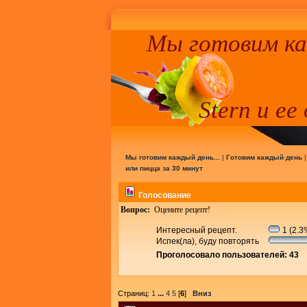
Мы готовим к
Stern и ее
Мы готовим каждый день...
|
Готовим каждый день
или пицца за 30 минут
Голосование
Вопрос:
Оцените рецепт!
Интересный рецепт.
1 (2.3
Испек(ла), буду повторять
Проголосовало пользователей: 43
Страниц:
1
...
4
5
[
6
]
Вниз