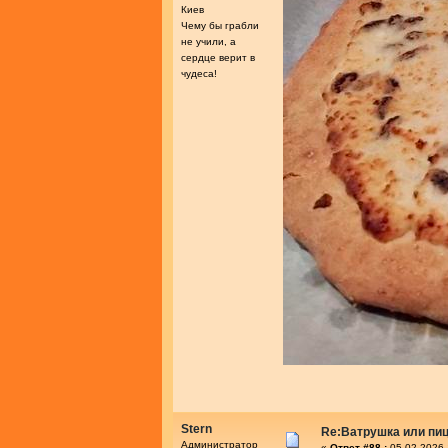
Киев
Чему бы грабли
не учили, а
сердце верит в
чудеса!
Stern
Re:Ватрушка или пиц
Администратор
«
Ответ #88 :
05.02.2026 