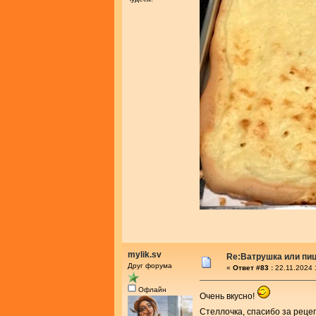
mylik.sv
Re:Ватрушка или пиц
Друг форума
«
Ответ #83 :
22.11.2024 
Офлайн
Очень вкусно!
Стеллочка, спасибо за реце