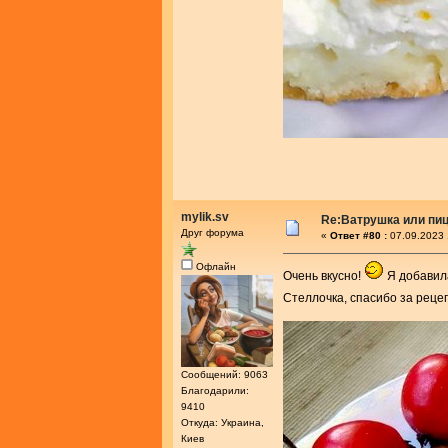
mylik.sv
Re:Ватрушка или пиц
Друг форума
«
Ответ #80 :
07.09.2023 
Офлайн
Очень вкусно!
Я добавила
Стеллочка, спасибо за реце
Сообщений: 9063
Благодарили:
9410
Откуда: Украина,
Киев