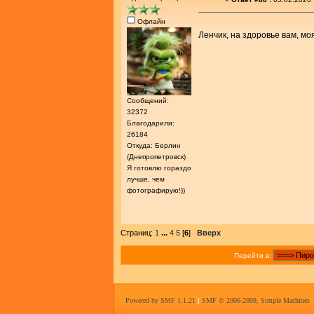
Офлайн
Ленчик, на здоровье вам, мо
Сообщений:
32372
Благодарили:
26184
Откуда: Берлин
(Днепропетровск)
Я готовлю гораздо
лучше, чем
фотографирую!))
Страниц:
1
...
4
5
[
6
]
Вверх
Перейти в:
Powered by SMF 1.1.21
|
SMF © 2006-2009, Simple Machines