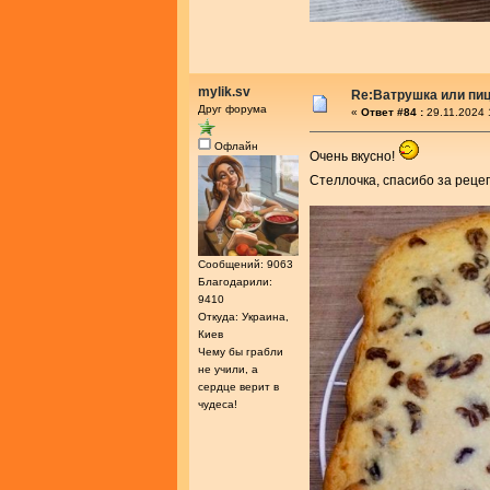
mylik.sv
Re:Ватрушка или пиц
Друг форума
«
Ответ #84 :
29.11.2024 
Офлайн
Очень вкусно!
Стеллочка, спасибо за реце
Сообщений: 9063
Благодарили:
9410
Откуда: Украина,
Киев
Чему бы грабли
не учили, а
сердце верит в
чудеса!