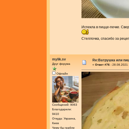
Испекла в пицце-печке. Све
Стеллочка, спасибо за реце
mylik.sv
Re:Ватрушка или пиц
Друг форума
«
Ответ #76 :
28.08.2021 
Офлайн
Сообщений: 9063
Благодарили:
9410
Откуда: Украина,
Киев
Чему бы грабли