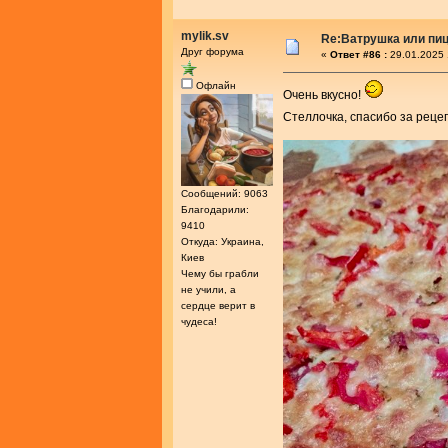
mylik.sv
Re:Ватрушка или пиц
Друг форума
«
Ответ #86 :
29.01.2025 
Офлайн
Очень вкусно!
Стеллочка, спасибо за реце
Сообщений: 9063
Благодарили:
9410
Откуда: Украина,
Киев
Чему бы грабли
не учили, а
сердце верит в
чудеса!