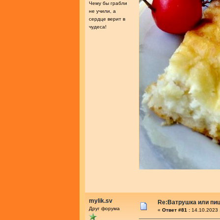
Чему бы грабли
не учили, а
сердце верит в
чудеса!
mylik.sv
Re:Ватрушка или пиц
Друг форума
«
Ответ #81 :
14.10.2023 