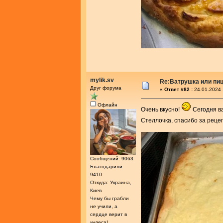
mylik.sv
Re:Ватрушка или пиц
Друг форума
«
Ответ #82 :
24.01.2024 
Офлайн
Очень вкусно!
Сегодня в
Стеллочка, спасибо за реце
Сообщений: 9063
Благодарили:
9410
Откуда: Украина,
Киев
Чему бы грабли
не учили, а
сердце верит в
чудеса!