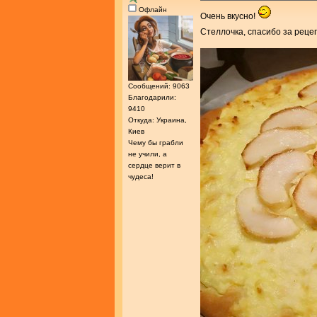
Офлайн
Очень вкусно!
Стеллочка, спасибо за реце
Сообщений: 9063
Благодарили:
9410
Откуда: Украина,
Киев
Чему бы грабли
не учили, а
сердце верит в
чудеса!