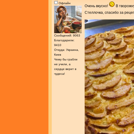
Офлайн
Очень вкусно!
В творожну
Стеллочка, спасибо за реце
Сообщений: 9063
Благодарили:
9410
Откуда: Украина,
Киев
Чему бы грабли
не учили, а
сердце верит в
чудеса!