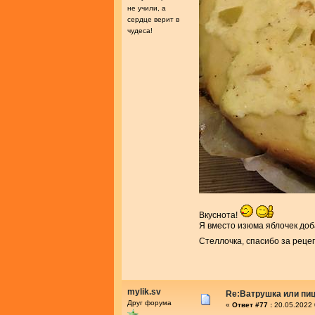
не учили, а
сердце верит в
чудеса!
Вкуснота!
Я вместо изюма яблочек доб
Стеллочка, спасибо за реце
mylik.sv
Re:Ватрушка или пиц
Друг форума
«
Ответ #77 :
20.05.2022 