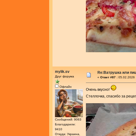
mylik.sv
Re:Ватрушка или пиц
Друг форума
«
Ответ #87 :
05.02.2026 
Офлайн
Очень вкусно!
Стеллочка, спасибо за реце
Сообщений: 9063
Благодарили:
9410
Откуда: Украина,