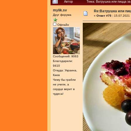
Автор
Тема: Ватрушка или пицца за
mylik.sv
Re:Ватрушка или пиц
Друг форума
«
Ответ #75 :
15.07.2021 
Офлайн
Сообщений: 9063
Благодарили:
9410
Откуда: Украина,
Киев
Чему бы грабли
не учили, а
сердце верит в
чудеса!