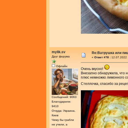
mylik.sv
Re:Ватрушка или пиц
Друг форума
«
Ответ #78 :
12.07.2022 
Офлайн
Очень вкусно!
Внезапно обнаружила, что н
плюс немножко лимонного со
Стеллочка, спасибо за реце
Сообщений: 9063
Благодарили:
9410
Откуда: Украина,
Киев
Чему бы грабли
не учили, а