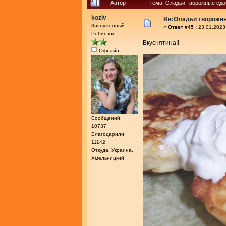
Автор
Тема: Оладьи творожные сдо
koziv
Re:Оладьи творожн
Заслуженный
«
Ответ #45 :
23.01.2023
Робинзон
Вкуснятина!!
Офлайн
Сообщений:
10737
Благодарили:
11142
Откуда: Украина,
Хмельницкий