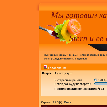
Мы готовим к
Stern и ее
Мы готовим каждый день...
|
Готовим каждый день
Stern
) |
Оладьи творожные сдобные
Голосование
Вопрос:
Оцените рецепт!
Интересный рецепт.
0 (0%)
Испек(ла), буду повторять!
Проголосовало пользователей: 33
Страниц:
1
2
3
[
4
]
Вниз