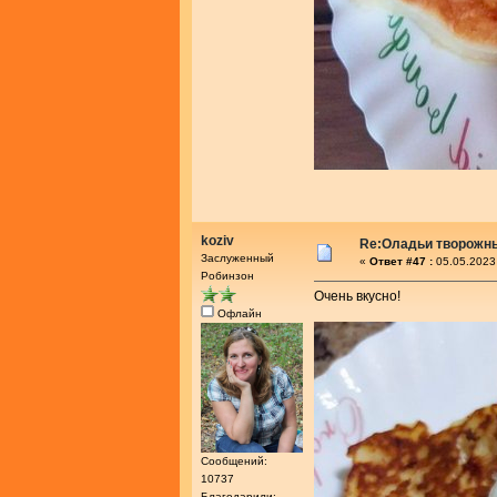
koziv
Re:Оладьи творожн
Заслуженный
«
Ответ #47 :
05.05.2023
Робинзон
Очень вкусно!
Офлайн
Сообщений:
10737
Благодарили: