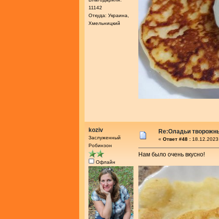
11142
Откуда: Украина,
Хмельницкий
koziv
Re:Оладьи творожн
Заслуженный
«
Ответ #48 :
18.12.2023
Робинзон
Нам было очень вкусно!
Офлайн