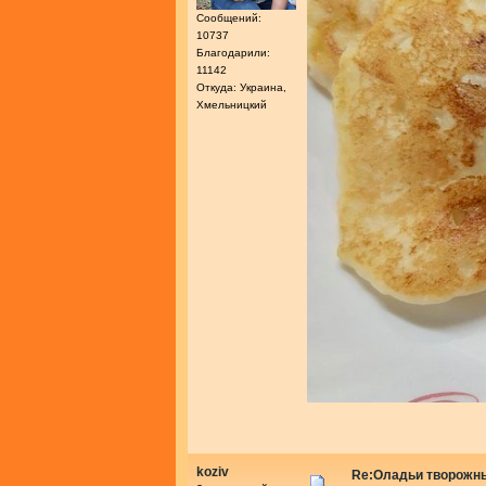
Сообщений:
10737
Благодарили:
11142
Откуда: Украина,
Хмельницкий
koziv
Re:Оладьи творожн