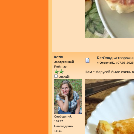
koziv
Re:Оладьи творожн
Заслуженный
«
Ответ #51 :
07.05.2025
Робинзон
Нам с Марусей было очень вк
Офлайн
Сообщений:
10737
Благодарили:
11142