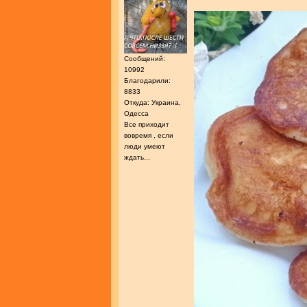
Сообщений:
10992
Благодарили:
8833
Откуда: Украина,
Одесса
Все приходит
вовремя , если
люди умеют
ждать...