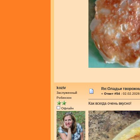
koziv
Re:Оладьи творожн
Заслуженный
«
Ответ #54 :
02.02.2026
Робинзон
Как всегда очень вкусно!
Офлайн