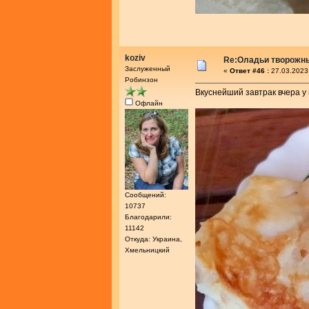
koziv
Re:Оладьи творожн
Заслуженный
«
Ответ #46 :
27.03.2023
Робинзон
Вкуснейший завтрак вчера у 
Офлайн
Сообщений:
10737
Благодарили:
11142
Откуда: Украина,
Хмельницкий