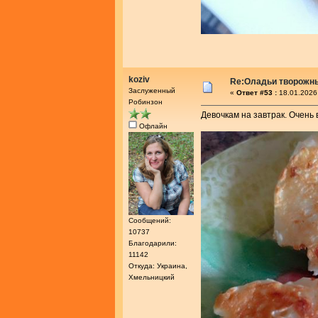
koziv
Re:Оладьи творожн
Заслуженный
«
Ответ #53 :
18.01.2026
Робинзон
Девочкам на завтрак. Очень 
Офлайн
Сообщений:
10737
Благодарили:
11142
Откуда: Украина,
Хмельницкий