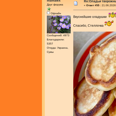
mamalex
Re:Оладьи творожн
Друг форума
«
Ответ #55 :
21.06.2026
Офлайн
Вкуснейшие оладушки
Спасибо, Стеллочка
Сообщений: 4973
Благодарили:
5357
Откуда: Украина,
Сумы