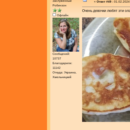
Заслуженный
«
Ответ #49 :
01.02.2024
Робинзон
Очень девочки любят эти ол
Офлайн
Сообщений:
10737
Благодарили:
11142
Откуда: Украина,
Хмельницкий