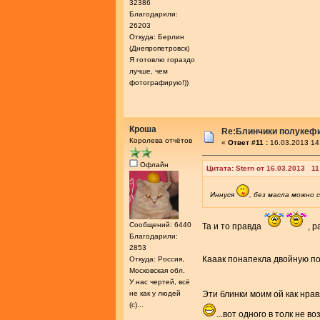
32386
Благодарили:
26203
Откуда: Берлин
(Днепропетровск)
Я готовлю гораздо
лучше, чем
фотографирую!))
Кроша
Re:Блинчики полукеф
Королева отчётов
«
Ответ #11 :
16.03.2013 14
Офлайн
Цитата: Stern от 16.03.2013 11
Иннуся
, без масла можно 
Сообщений: 6440
Та и то правда
, 
Благодарили:
2853
Кааак понапекла двойную 
Откуда: Россия,
Московская обл.
У нас чертей, всё
не как у людей
Эти блинки моим ой как нра
(с)...
...вот одного в толк не во