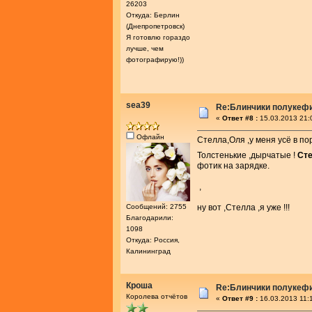
26203
Откуда: Берлин
(Днепропетровск)
Я готовлю гораздо
лучше, чем
фотографирую!))
sea39
Re:Блинчики полукеф
«
Ответ #8 :
15.03.2013 21:
Офлайн
Стелла,Оля ,у меня усё в пор
Толстенькие ,дырчатые !
Ст
фотик на зарядке.
,
ну вот ,Стелла ,я уже !!!
Сообщений: 2755
Благодарили:
1098
Откуда: Россия,
Калининград
Кроша
Re:Блинчики полукеф
Королева отчётов
«
Ответ #9 :
16.03.2013 11: