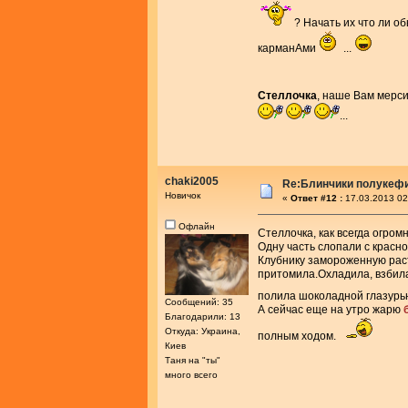
? Начать их что ли о
карманАми
...
Стеллочка
, наше Вам мерс
...
chaki2005
Re:Блинчики полукеф
Новичок
«
Ответ #12 :
17.03.2013 02
Офлайн
Стеллочка, как всегда огром
Одну часть слопали с красно
Клубнику замороженную раст
притомила.Охладила, взбила
полила шоколадной глазурь
Сообщений: 35
А сейчас еще на утро жарю
Благодарили: 13
Откуда: Украина,
полным ходом.
Киев
Таня на "ты"
много всего