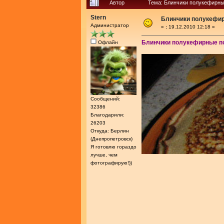
Автор
Тема: Блинчики полукефирны
Stern
Блинчики полукефир
Администратор
«
:
19.12.2010 12:18 »
Блинчики полукефирные п
Офлайн
Сообщений:
32386
Благодарили:
26203
Откуда: Берлин
(Днепропетровск)
Я готовлю гораздо
лучше, чем
фотографирую!))