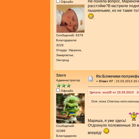
Не поняла вопрос, Марино
Офлайн
расстойке?В кастрюле поднял
пышненькие, но не такие то
.
Сообщений: 6379
Благодарили:
3226
Откуда: Украина,
Закарпатье,
Ужгород
Stern
Re:Блинчики полукеф
Администратор
«
Ответ #7 :
15.03.2013 20:
Офлайн
Цитата: sea39 от 15.03.2013 1
Оля ,пока Стеллы нет,напиши
Мариша, я уже здесь!
Отдохнуло положенные 30 м
Сообщений:
32386
вперёд!
Благодарили: