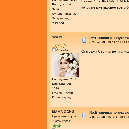
поедания этих замечательн
Благодарили:
которые мне вкуснее всего б
3226
Откуда: Украина,
Закарпатье,
Ужгород
sea39
Re:Блинчики полукеф
«
Ответ #5 :
15.03.2013 18:
Офлайн
Оля ,пока Стеллы нет,напиш
Сообщений: 2755
Благодарили:
1098
Откуда: Россия,
Калининград
МАМА СОНИ
Re:Блинчики полукеф
Президент клуба
«
Ответ #6 :
15.03.2013 19:
"Разуй глаза!"