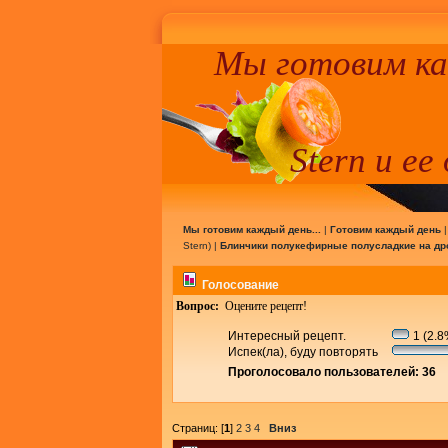
Мы готовим к
Stern и ее
Мы готовим каждый день...
|
Готовим каждый день
Stern
) |
Блинчики полукефирные полусладкие на д
Голосование
Вопрос:
Оцените рецепт!
Интересный рецепт.
1 (2.8
Испек(ла), буду повторять
Проголосовало пользователей: 36
Страниц: [
1
]
2
3
4
Вниз