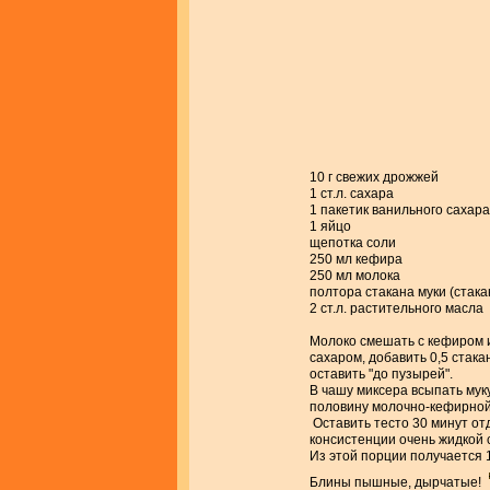
10 г свежих дрожжей
1 ст.л. сахара
1 пакетик ванильного сахара
1 яйцо
щепотка соли
250 мл кефира
250 мл молока
полтора стакана муки (стака
2 ст.л. растительного масла
Молоко смешать с кефиром и
сахаром, добавить 0,5 стака
оставить "до пузырей".
В чашу миксера всыпать муку
половину молочно-кефирной 
Оставить тесто 30 минут от
консистенции очень жидкой 
Из этой порции получается 1
Блины пышные, дырчатые!