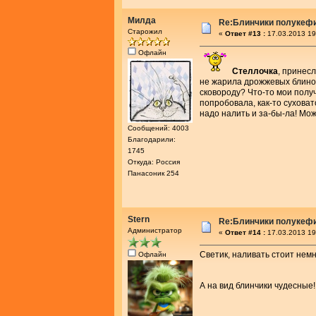
Милда
Re:Блинчики полукеф
Старожил
«
Ответ #13 :
17.03.2013 19
Офлайн
Стеллочка
, принесл
не жарила дрожжевых блинов
сковороду? Что-то мои получ
попробовала, как-то суховат
надо налить и за-бы-ла! Мо
Сообщений: 4003
Благодарили:
1745
Откуда: Россия
Панасоник 254
Stern
Re:Блинчики полукеф
Администратор
«
Ответ #14 :
17.03.2013 19
Светик, наливать стоит нем
Офлайн
А на вид блинчики чудесные