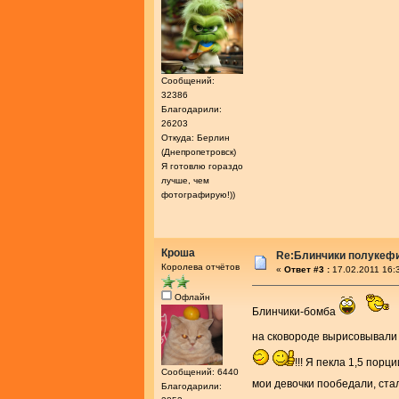
Сообщений:
32386
Благодарили:
26203
Откуда: Берлин
(Днепропетровск)
Я готовлю гораздо
лучше, чем
фотографирую!))
Кроша
Re:Блинчики полукеф
Королева отчётов
«
Ответ #3 :
17.02.2011 16:
Офлайн
Блинчики-бомба
на сковороде вырисовывал
!!! Я пекла 1,5 порц
Сообщений: 6440
мои девочки пообедали, ста
Благодарили: