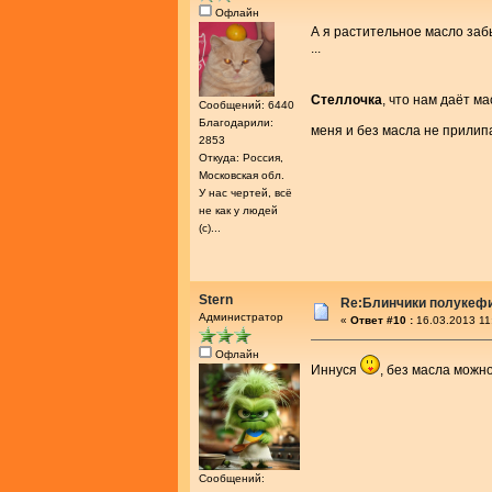
Офлайн
А я растительное масло за
...
Стеллочка
, что нам даёт м
Сообщений: 6440
Благодарили:
меня и без масла не прилипа
2853
Откуда: Россия,
Московская обл.
У нас чертей, всё
не как у людей
(с)...
Stern
Re:Блинчики полукеф
Администратор
«
Ответ #10 :
16.03.2013 11
Офлайн
Иннуся
, без масла можн
Сообщений: