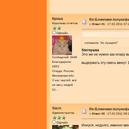
Кроша
Re:Блинчики полукеф
Королева отчётов
«
Ответ #1 :
17.02.2011 07:
Офлайн
Цитировать
оставить "до пузырей"
Sternушка
Это же не нужно как опару 
Сообщений: 6440
Благодарили:
выдержать эту смесь минут 1
2853
Откуда: Россия,
Московская обл.
У нас чертей, всё
не как у людей
(с)...
Stern
Re:Блинчики полукеф
Администратор
«
Ответ #2 :
17.02.2011 09:
Офлайн
Иннуся, недолго, именно мин