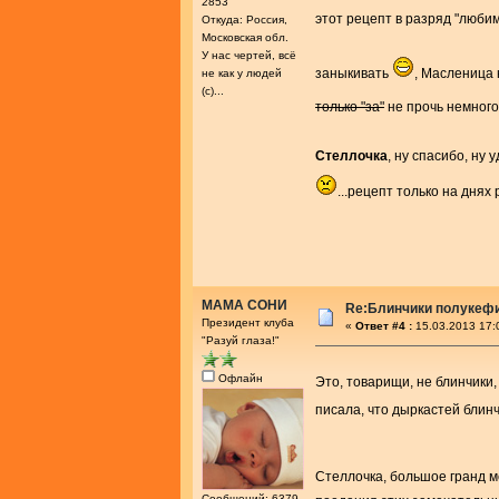
2853
этот рецепт в разряд "люби
Откуда: Россия,
Московская обл.
У нас чертей, всё
заныкивать
, Масленица 
не как у людей
(с)...
только "за"
не прочь немного
Стеллочка
, ну спасибо, ну
...рецепт только на днях
МАМА СОНИ
Re:Блинчики полукеф
Президент клуба
«
Ответ #4 :
15.03.2013 17:
"Разуй глаза!"
Офлайн
Это, товарищи, не блинчики
писала, что дыркастей блин
Стеллочка, большое гранд м
Сообщений: 6379