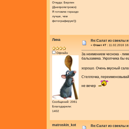
Откуда: Берлин
(Днепропетровск)
Я готовлю гораздо
лучше, чем
фотографирую!))
Лина
Re:Салат из свеклы и
«
Ответ #7 :
11.02.2016 16
Офлайн
За неимением чеснока - лимо
бальзамика. Укропчика бы ещ
хорошо. Очень вкусный сала
Стеллочка, переименовывай с
не вечер
Сообщений: 2061
Благодарили:
1402
matroskin_kot
Re:Салат из свеклы и