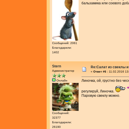
бальзамика или соевого доб
Сообщений: 2061
Благодарили:
1402
Stern
Re:Салат из свеклы и
Администратор
«
Ответ #6 :
11.02.2016 13
Линочка, ой, грустно без че
Онлайн
регулируй, Линочка.
Паровую свеклу можно.
Сообщений:
32377
Благодарили:
26190