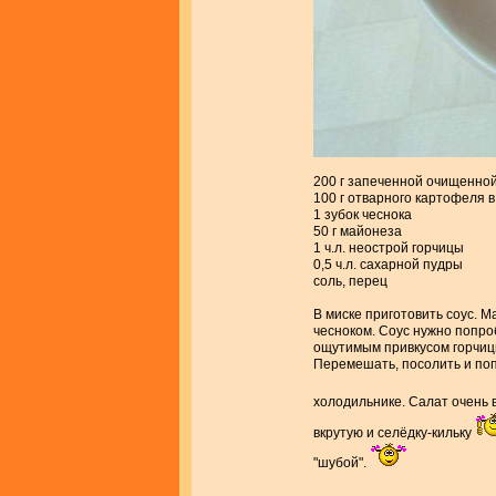
200 г запеченной очищенно
100 г отварного картофеля 
1 зубок чеснока
50 г майонеза
1 ч.л. неострой горчицы
0,5 ч.л. сахарной пудры
соль, перец
В миске приготовить соус. 
чесноком. Соус нужно попро
ощутимым привкусом горчицы.
Перемешать, посолить и поп
холодильнике. Салат очень 
вкрутую и селёдку-кильку
"шубой".