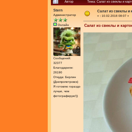
Автор
Тема: Салат из свеклы и кар
Stern
Салат из свеклы и
Администратор
«
:
10.02.2016 08:07 »
Онлайн
Салат из свеклы и карт
Сообщений:
32377
Благодарили:
26190
Откуда: Берлин
(Днепропетровск)
Я готовлю гораздо
лучше, чем
фотографирую!))