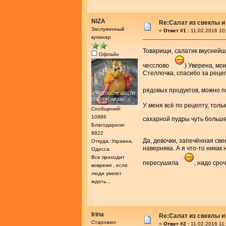
NIZA
Re:Салат из свеклы и
Заслуженный
«
Ответ #1 :
11.02.2016 10
кулинар
Товарищи, салатик вкусней
Офлайн
чесслово
) Уверена, мо
Стеллочка, спасибо за реце
рядовых продуктов, можно п
У меня всё по рецепту, толь
Сообщений:
10986
сахарной пудры чуть больш
Благодарили:
8822
Да, девочки, запечённая св
Откуда: Украина,
наверняка. А я что-то никак
Одесса
Все приходит
пересушила
, надо сро
вовремя , если
люди умеют
ждать...
Irina
Re:Салат из свеклы и
Старожил
«
Ответ #2 :
11.02.2016 11