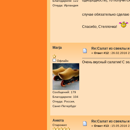
однородности), то получитс
Благодарили: 122
Откуда: Ирландия
случае обязательно сдела
Спасибо, Стеллочка!
Marja
Re:Салат из свеклы и
«
Ответ #12 :
26.02.2016 2
Офлайн
Очень вкусный салатик! С зе
Сообщений: 179
Благодарили: 104
Откуда: Россия,
Санкт-Петербург
Анюта
Re:Салат из свеклы и
Старожил
«
Ответ #13 :
15.05.2016 2