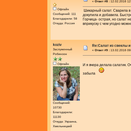
«
Ответ #8 :
12.02.2016 12
Офлайн
Шикарный салат. Сварила в м
Сообщений: 111
докупила и добавила. Быстр
Благодарили: 58
Горчица- острая, но салат н
Откуда: Россия
вприкуску с чем угодно можн
koziv
Re:Салат из свеклы и
Заслуженный
«
Ответ #9 :
13.02.2016 09
Робинзон
Офлайн
И я вчера делала салатик. 
забыла
Сообщений:
10730
Благодарили:
11130
Откуда: Украина,
Хмельницкий