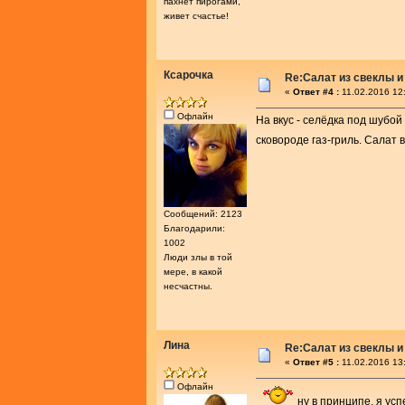
пахнет пирогами,
живет счастье!
Ксарочка
Re:Салат из свеклы и
«
Ответ #4 :
11.02.2016 12
Офлайн
На вкус - селёдка под шубой
сковороде газ-гриль. Салат
Сообщений: 2123
Благодарили:
1002
Люди злы в той
мере, в какой
несчастны.
Лина
Re:Салат из свеклы и
«
Ответ #5 :
11.02.2016 13
Офлайн
ну в принципе, я усп