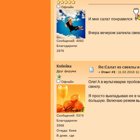
Офлайн
И мне салат понравился
Вчера вечером запекла свекл
Сообщений: 4092
Благодарили:
2976
Кобейка
Re:Салат из свеклы и
Друг форума
«
Ответ #3 :
11.02.2016 11
Оля! А в мультиварке пробо
Офлайн
свеклу.
Я просто выкладываю ее в ч
большую. Включаю режим вып
Сообщений: 5374
Благодарили:
3568
Откуда: Киев
В доме, где