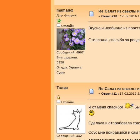
mamalex
Re:Салат из свеклы и
Друг форума
«
Ответ #10 :
17.02.2016 1
Офлайн
Вкусно и необычно из прос
Стеллочка, спасибо за реце
Сообщений: 4967
Благодарили:
5350
Откуда: Украина,
Сумы
Талия
Re:Салат из свеклы и
«
Ответ #11 :
17.02.2016 2
Офлайн
И от меня спасибо!
Быс
Сделала и отпробовала с
Соус мне понравился и сам 
Сообщений: 442