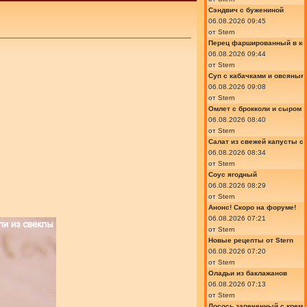
Сэндвич с бужениной
06.08.2026 09:45
от
Stern
Перец фаршированный в ки
06.08.2026 09:44
от
Stern
Суп с кабачками и овсяным
06.08.2026 09:08
от
Stern
Омлет с брокколи и сыром
06.08.2026 08:40
от
Stern
Салат из свежей капусты с
06.08.2026 08:34
от
Stern
Соус ягодный
06.08.2026 08:29
от
Stern
Анонс! Скоро на форуме!
06.08.2026 07:21
от
Stern
Новые рецепты от Stern
06.08.2026 07:20
от
Stern
Оладьи из баклажанов
06.08.2026 07:13
от
Stern
Лосось запеченный с крем