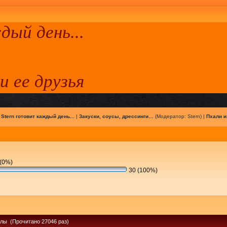
ый день...
 и ее друзья
|
Stern готовит каждый день...
|
Закуски, соусы, дрессинги…
(Модератор:
Stern
) |
Пхали и
(0%)
30 (100%)
клы (Прочитано 27046 раз)