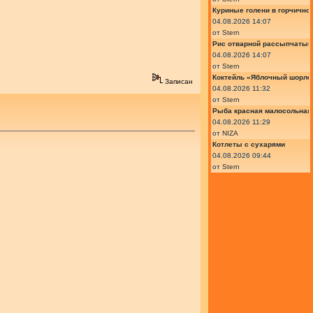
Куриные голени в горчично
04.08.2026 14:07
от
Stern
Рис отварной рассыпчатый
04.08.2026 14:07
от
Stern
Коктейль «Яблочный шорле»
Записан
04.08.2026 11:32
от
Stern
Рыба красная малосольная 
04.08.2026 11:29
от
NIZA
Котлеты с сухарями
04.08.2026 09:44
от
Stern