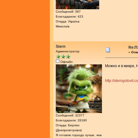
Сообщений: 587
Благодарили: 423
Откуда: Україна
Миколаїв
Stern
Re:П
Администратор
«
Отве
Офлайн
Можно и в микре,
http://sterngotovit
Сообщений: 32377
Благодарили: 26190
Откуда: Берлин
(Днепропетровск)
Я готовлю гораздо лучше, чем