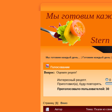
Мы готовим кажд
Stern
Мы готовим каждый день...
|
Готовим каждый день
Голосование
Вопрос:
Оцените рецепт!
Интересный рецепт.
0 
Приготовил(а), буду повторять.
Проголосовало пользователей: 30
Страниц: [
1
]
Вниз
Автор
Тема: Пхали из све