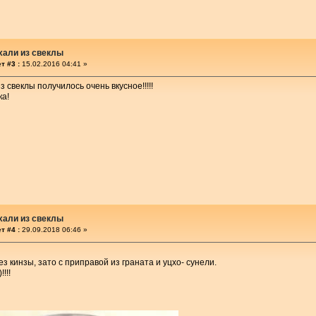
хали из свеклы
т #3 :
15.02.2016 04:41 »
из свеклы получилось очень вкусное!!!!!
ка!
хали из свеклы
т #4 :
29.09.2018 06:46 »
ез кинзы, зато с приправой из граната и уцхо- сунели.
!!!