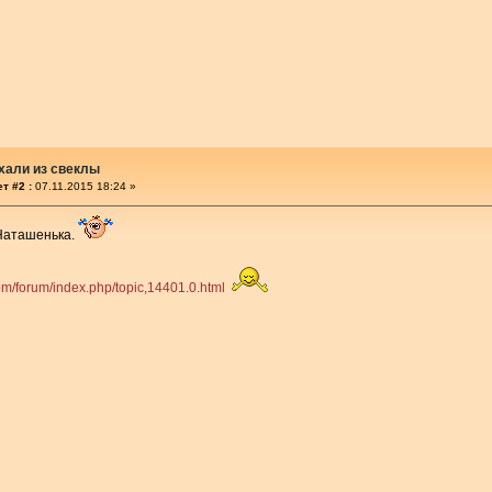
хали из свеклы
т #2 :
07.11.2015 18:24 »
 Наташенька.
.com/forum/index.php/topic,14401.0.html