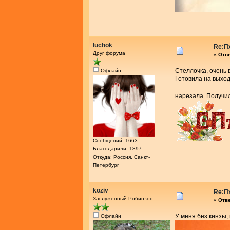
luchok
Re:П
Друг форума
«
Отве
Стеллочка, очень 
Офлайн
Готовила на выход
нарезала. Получил
Сообщений: 1663
Благодарили: 1897
Откуда: Россия, Санкт-
Петербург
koziv
Re:П
Заслуженный Робинзон
«
Отве
У меня без кинзы, 
Офлайн