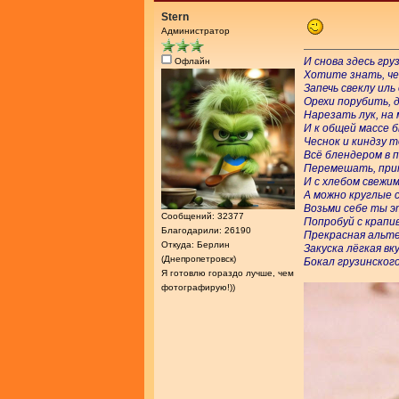
Stern
Администратор
И снова здесь гру
Офлайн
Хотите знать, чег
Запечь свеклу ил
Орехи порубить, д
Нарезать лук, на
И к общей массе 
Чеснок и киндзу 
Всё блендером в
Перемешать, при
И с хлебом свежи
А можно круглые
Возьми себе ты э
Сообщений: 32377
Попробуй с крапи
Благодарили: 26190
Прекрасная альт
Откуда: Берлин
Закуска лёгкая вку
(Днепропетровск)
Бокал грузинского
Я готовлю гораздо лучше, чем
фотографирую!))