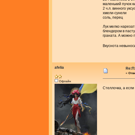
маленький пучок к
2 ч.л. винного уксу
хмели-сунели
соль, перец
Лук мелко нарезат
блендером в пасту
граната. А можно 
Вкуснота невынос
afelia
Re:П
«
Отве
Офлайн
Стеллочка, а если