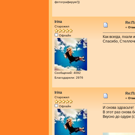
фотографирую!))
Irina
Re:П
Старожил
«
Отве
Офлайн
Как всегда, пхали 
Спасибо, Стеллоч
Сообщений: 4092
Благодарили: 2976
Irina
Re:П
Старожил
«
Отве
Офлайн
И снова здрасьте!
В этот раз снова б
Вкусно до одури (с)!