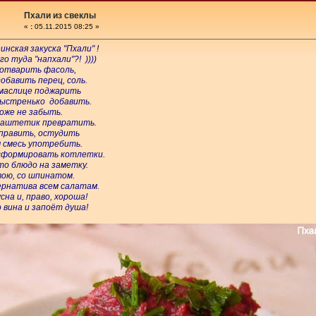
Пхали из свеклы
«
:
05.11.2015 08:25 »
зинская закуска "Пхали" !
о туда "напхали"?! ))))
ь отварить фасоль,
обавить перец, соль.
 маслице поджарить
быстренько добавить.
тоже не забыть.
 паштетик превратить.
править, остудить
м смесь употребить.
 сформировать котлетки.
то блюдо на заметку.
вою, со шпинатом.
ернатива всем салатам.
сна и, право, хороша!
 вина и запоёт душа!