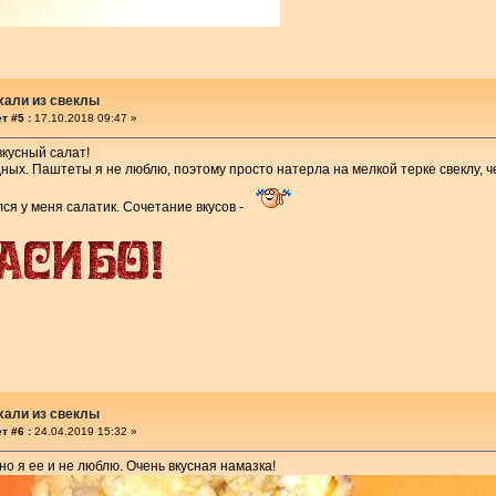
хали из свеклы
т #5 :
17.10.2018 09:47 »
вкусный салат!
ных. Паштеты я не люблю, поэтому просто натерла на мелкой терке свеклу, ч
ся у меня салатик. Сочетание вкусов -
хали из свеклы
т #6 :
24.04.2019 15:32 »
но я ее и не люблю. Очень вкусная намазка!