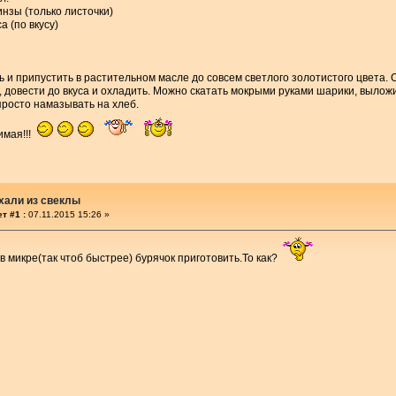
инзы (только листочки)
са (по вкусу)
ь и припустить в растительном масле до совсем светлого золотистого цвета. С
, довести до вкуса и охладить. Можно скатать мокрыми руками шарики, вылож
просто намазывать на хлеб.
имая!!!
хали из свеклы
т #1 :
07.11.2015 15:26 »
 в микре(так чтоб быстрее) бурячок приготовить.То как?