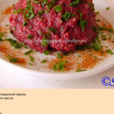
 очищенной свеклы
ого масла
л.