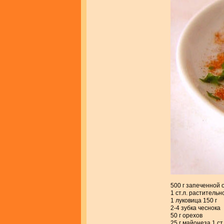
500 г запеченной
1 ст.л. растительн
1 луковица 150 г
2-4 зубка чеснока
50 г орехов
25 г майонеза 1 ст.