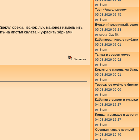
от
Stern
Торт «Апфельмусс»
05.08.2026 07:45
от
Stern
Бульон (прозрачный, золот
веклу, орехи, чеснок, лук, майонез измельчить
05.08.2026 07:23
ить на листья салата и украсить зёрнами
от
sveta_3ay4ik
Кабачковая икра с грибами
05.08.2026 07:01
от
Stern
Тыква в соевом соусе
Записан
05.08.2026 06:52
от
Stern
Котлеты с жареными бакла
05.08.2026 06:51
от
Stern
Творожное суфле с броккол
05.08.2026 06:09
от
Stern
Кабачки с сыром и сливкам
04.08.2026 17:27
от
Stern
Пицца на лаваше в аэрогри
04.08.2026 17:27
от
Stern
Овсяная каша с курицей
04.08.2026 16:46
от
Stern