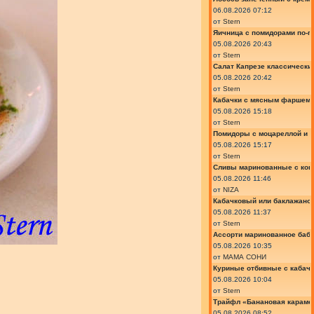
06.08.2026 07:12
от
Stern
Яичница с помидорами по-г
05.08.2026 20:43
от
Stern
Салат Капрезе классически
05.08.2026 20:42
от
Stern
Кабачки с мясным фаршем 
05.08.2026 15:18
от
Stern
Помидоры с моцареллой и 
05.08.2026 15:17
от
Stern
Сливы маринованные с кон
05.08.2026 11:46
от
NIZA
Кабачковый или баклажано
05.08.2026 11:37
от
Stern
Ассорти маринованное баб
05.08.2026 10:35
от
МАМА СОНИ
Куриные отбивные с кабач
05.08.2026 10:04
от
Stern
Трайфл «Банановая караме
05.08.2026 08:52