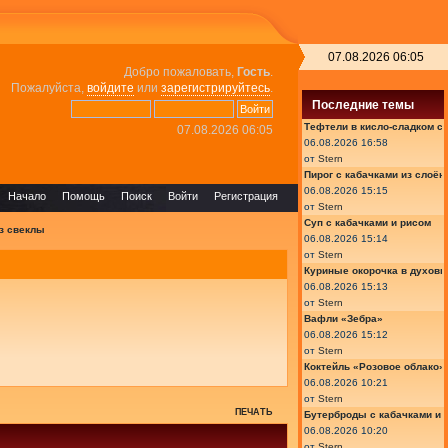
07.08.2026 06:05
Добро пожаловать,
Гость
.
Пожалуйста,
войдите
или
зарегистрируйтесь
.
Последние темы
Тефтели в кисло-сладком с
07.08.2026 06:05
06.08.2026 16:58
от
Stern
Пирог с кабачками из слоён
06.08.2026 15:15
Начало
Помощь
Поиск
Войти
Регистрация
от
Stern
Суп с кабачками и рисом
з свеклы
06.08.2026 15:14
от
Stern
Куриные окорочка в духовк
06.08.2026 15:13
от
Stern
Вафли «Зебра»
06.08.2026 15:12
от
Stern
Коктейль «Розовое облако»
06.08.2026 10:21
от
Stern
ПЕЧАТЬ
Бутерброды с кабачками и
06.08.2026 10:20
от
Stern