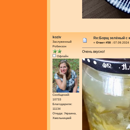
koziv
Re:Борщ зелёный с 
Заслуженный
«
Ответ #58 :
07.09.2024 
Робинзон
Очень вкусно!
Офлайн
Сообщений:
10733
Благодарили:
11134
Откуда: Украина,
Хмельницкий