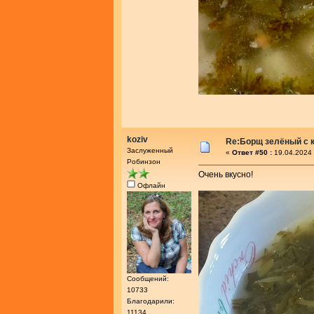
koziv
Re:Борщ зелёный с 
Заслуженный
«
Ответ #50 :
19.04.2024 
Робинзон
Очень вкусно!
Офлайн
Сообщений:
10733
Благодарили:
11134