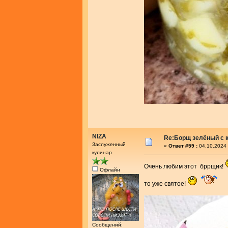
NIZA
Re:Борщ зелёный с 
Заслуженный
«
Ответ #59 :
04.10.2024 
кулинар
Очень любим этот бррщик!
Офлайн
то уже святое!
Сообщений: