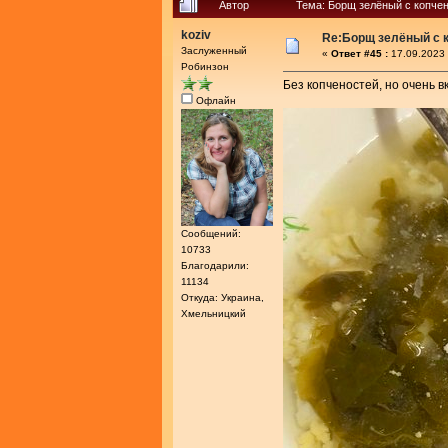
Автор
Тема: Борщ зелёный с копче
koziv
Re:Борщ зелёный с 
Заслуженный
«
Ответ #45 :
17.09.2023 
Робинзон
Без копченостей, но очень в
Офлайн
Сообщений:
10733
Благодарили:
11134
Откуда: Украина,
Хмельницкий