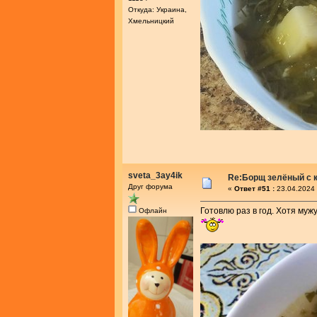
Откуда: Украина,
Хмельницкий
sveta_3ay4ik
Re:Борщ зелёный с 
Друг форума
«
Ответ #51 :
23.04.2024 
Готовлю раз в год. Хотя муж
Офлайн