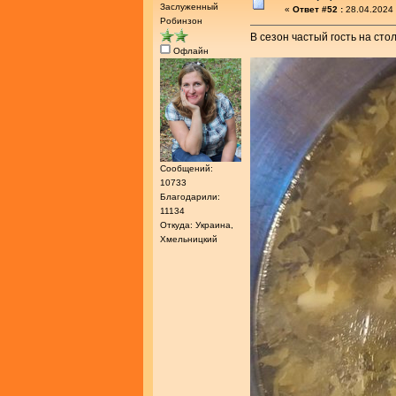
Заслуженный
«
Ответ #52 :
28.04.2024 
Робинзон
В сезон частый гость на стол
Офлайн
Сообщений:
10733
Благодарили:
11134
Откуда: Украина,
Хмельницкий