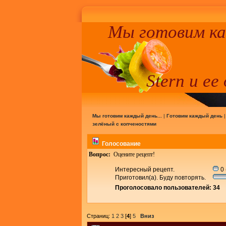
Мы готовим к
Stern и ее
Мы готовим каждый день...
|
Готовим каждый день
зелёный с копченостями
Голосование
Вопрос:
Оцените рецепт!
Интересный рецепт.
0 
Приготовил(а). Буду повторять.
Проголосовало пользователей: 34
Страниц:
1
2
3
[
4
]
5
Вниз