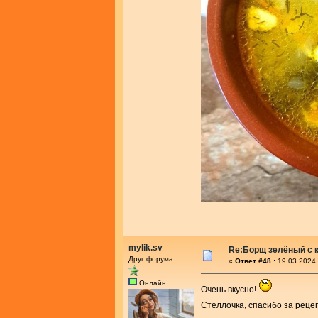
mylik.sv
Re:Борщ зелёный с 
Друг форума
«
Ответ #48 :
19.03.2024 
Онлайн
Очень вкусно!
Стеллочка, спасибо за реце