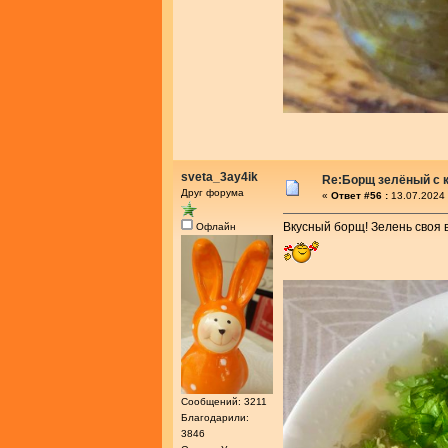
sveta_3ay4ik
Re:Борщ зелёный с 
Друг форума
«
Ответ #56 :
13.07.2024 
Вкусный борщ! Зелень своя 
Офлайн
Сообщений: 3211
Благодарили:
3846