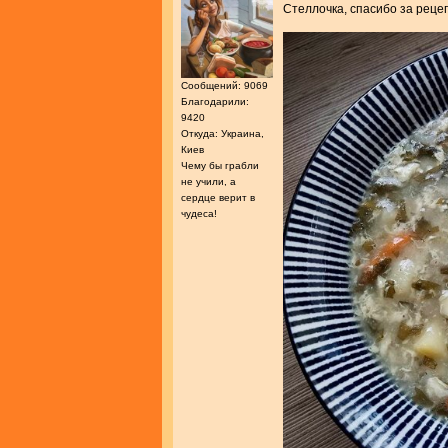
Стеллочка, спасибо за реце
Сообщений: 9069
Благодарили:
9420
Откуда: Украина,
Киев
Чему бы грабли
не учили, а
сердце верит в
чудеса!