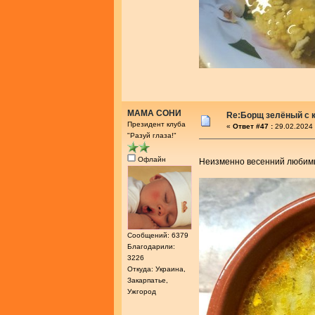
МАМА СОНИ
Re:Борщ зелёный с 
Президент клуба
«
Ответ #47 :
29.02.2024 
"Разуй глаза!"
Офлайн
Неизменно весенний люби
Сообщений: 6379
Благодарили:
3226
Откуда: Украина,
Закарпатье,
Ужгород