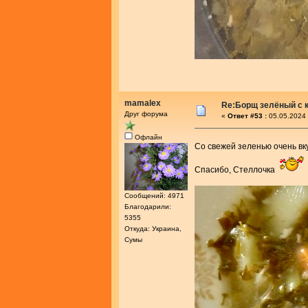
mamalex
Re:Борщ зелёный с 
Друг форума
«
Ответ #53 :
05.05.2024 
Офлайн
Со свежей зеленью очень в
Спасибо, Стеллочка
Сообщений: 4971
Благодарили:
5355
Откуда: Украина,
Сумы