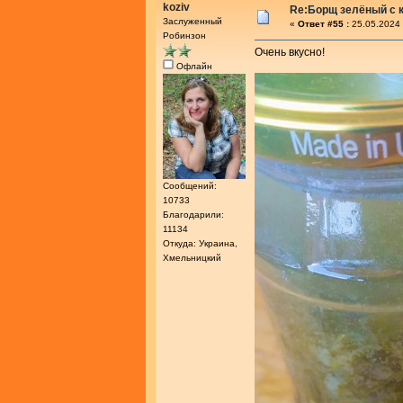
koziv
Re:Борщ зелёный с 
Заслуженный
«
Ответ #55 :
25.05.2024 
Робинзон
Очень вкусно!
Офлайн
Сообщений:
10733
Благодарили:
11134
Откуда: Украина,
Хмельницкий