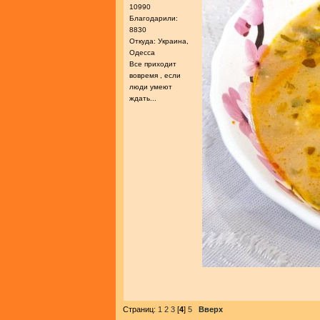
10990
Благодарили:
8830
Откуда: Украина,
Одесса
Все приходит
вовремя , если
люди умеют
ждать...
Страниц:
1
2
3
[
4
]
5
Вверх