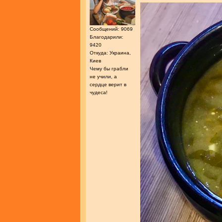
Сообщений: 9069
Благодарили:
9420
Откуда: Украина,
Киев
Чему бы грабли
не учили, а
сердце верит в
чудеса!