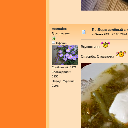
mamalex
Re:Борщ зелёный с 
Друг форума
«
Ответ #49 :
27.03.2024 
Офлайн
Вкуснятина
Спасибо, Стеллочка
Сообщений: 4971
Благодарили:
5355
Откуда: Украина,
Сумы