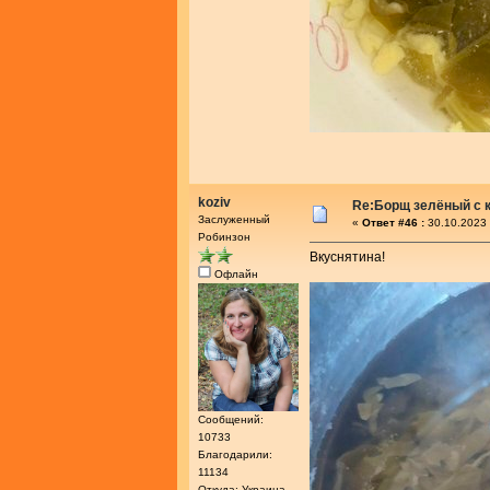
koziv
Re:Борщ зелёный с 
Заслуженный
«
Ответ #46 :
30.10.2023 
Робинзон
Вкуснятина!
Офлайн
Сообщений:
10733
Благодарили:
11134
Откуда: Украина,