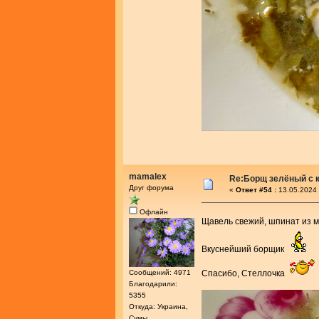
mamalex
Re:Борщ зелёный с 
Друг форума
«
Ответ #54 :
13.05.2024 
Офлайн
Щавель свежий, шпинат из 
Вкуснейший борщик
Сообщений: 4971
Спасибо, Стеллочка
Благодарили:
5355
Откуда: Украина,
Сумы