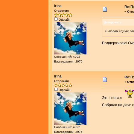
Irina
Re:П
Старожил
«
Отве
Офлайн
Цитировать
В любом случае э
Поддерживаю! Оче
Сообщений: 4092
Благодарили: 2976
Irina
Re:П
Старожил
«
Отве
Офлайн
Это снова я
Собрала на даче о
Сообщений: 4092
Благодарили: 2976