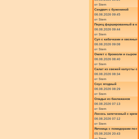
от
Stern
Сэндвич с бужениной
06.08.2026 09:45
от
Stern
Перец фаршированный в ки
06.08.2026 09:44
от
Stern
Суп с кабачками и овсяным
06.08.2026 09:08
от
Stern
Омлет с брокколи и сыром
06.08.2026 08:40
от
Stern
Салат из свежей капусты с
06.08.2026 08:34
от
Stern
Соус ягодный
06.08.2026 08:29
от
Stern
Оладьи из баклажанов
06.08.2026 07:13
от
Stern
Лосось запеченный с крем
06.08.2026 07:12
от
Stern
Яичница с помидорами по-г
05.08.2026 20:43
от
Stern