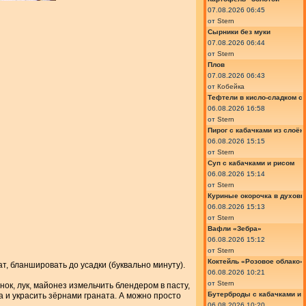
07.08.2026 06:45
от
Stern
Сырники без муки
07.08.2026 06:44
от
Stern
Плов
07.08.2026 06:43
от
Кобейка
Тефтели в кисло-сладком с
06.08.2026 16:58
от
Stern
Пирог с кабачками из слоён
06.08.2026 15:15
от
Stern
Суп с кабачками и рисом
06.08.2026 15:14
от
Stern
Куриные окорочка в духовк
06.08.2026 15:13
от
Stern
Вафли «Зебра»
06.08.2026 15:12
от
Stern
Коктейль «Розовое облако»
т, бланшировать до усадки (буквально минуту).
06.08.2026 10:21
от
Stern
нок, лук, майонез измельчить блендером в пасту,
Бутерброды с кабачками и
а и украсить зёрнами граната. А можно просто
06.08.2026 10:20