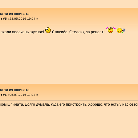
хали из шпината
т #5 :
23.05.2016 19:24 »
 пхали оооочень вкусное!
Спасибо, Стеллик, за рецепт!
хали из шпината
т #6 :
05.07.2016 17:28 »
ком шпината. Долго думала, куда его пристроить. Хорошо, что есть у нас сезо