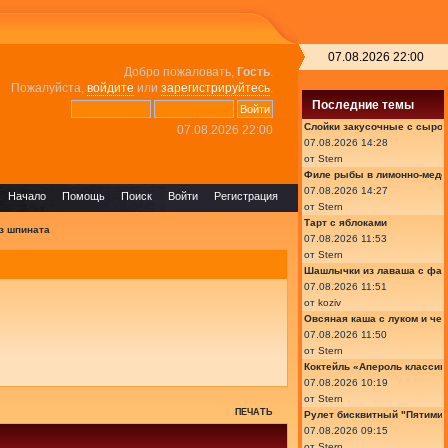
07.08.2026 22:00
Добро пожаловать,
Гость
.
Пожалуйста,
войдите
или
зарегистрируйтесь
.
Последние темы
Слойки закусочные с сыром
07.08.2026 22:00
07.08.2026 14:28
от
Stern
Филе рыбы в лимонно-медо
07.08.2026 14:27
Начало
Помощь
Поиск
Войти
Регистрация
от
Stern
Тарт с яблоками
з шпината
07.08.2026 11:53
от
Stern
Шашлычки из лаваша с фа
07.08.2026 11:51
от
koziv
Овсяная каша с луком и че
07.08.2026 11:50
от
Stern
Коктейль «Апероль классик
07.08.2026 10:19
от
Stern
ПЕЧАТЬ
Рулет бисквитный "Пятимин
07.08.2026 09:15
от
Stern