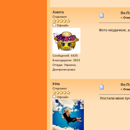
Анюта
Re:П
Старожил
«
Отве
Офлайн
Фото неудачное, а
Сообщений: 4435
Благодарили: 3823
Откуда: Украина,
Днепропетровск
Irina
Re:П
Старожил
«
Отве
Офлайн
Угостили меня пуч