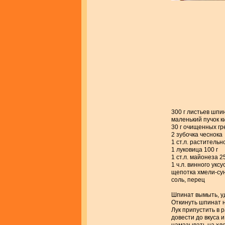
300 г листьев шпи
маленький пучок к
30 г очищенных гр
2 зубочка чеснока
1 ст.л. растительн
1 луковица 100 г
1 ст.л. майонеза 25
1 ч.л. винного уксу
щепотка хмели-су
соль, перец
Шпинат вымыть, уд
Откинуть шпинат н
Лук припустить в 
довести до вкуса 