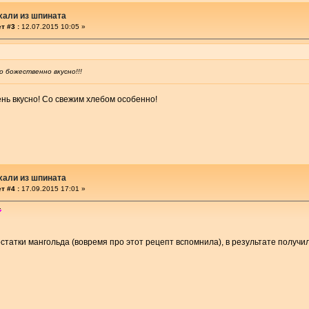
хали из шпината
т #3 :
12.07.2015 10:05 »
то божественно вкусно!!!
нь вкусно! Со свежим хлебом особенно!
хали из шпината
т #4 :
17.09.2015 17:01 »
статки мангольда (вовремя про этот рецепт вспомнила), в результате получи