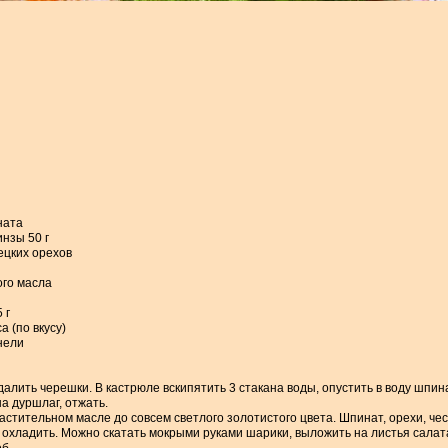
ната
инзы 50 г
ецких орехов
ого масла
 г
са (по вкусу)
нели
алить черешки. В кастрюле вскипятить 3 стакана воды, опустить в воду шпина
а дуршлаг, отжать.
растительном масле до совсем светлого золотистого цвета. Шпинат, орехи, чес
и охладить. Можно скатать мокрыми руками шарики, выложить на листья салат