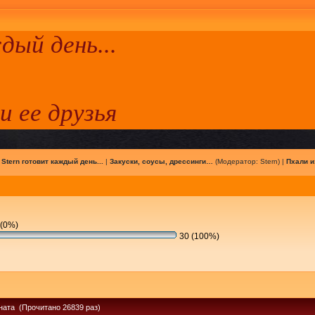
ый день...
 и ее друзья
|
Stern готовит каждый день...
|
Закуски, соусы, дрессинги…
(Модератор:
Stern
) |
Пхали и
(0%)
30 (100%)
ната (Прочитано 26839 раз)