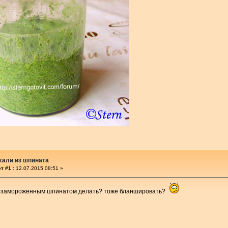
хали из шпината
т #1 :
12.07.2015 08:51 »
 с замороженным шпинатом делать? тоже бланшировать?