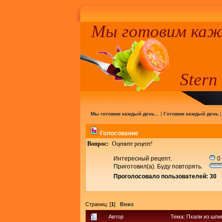
Мы готовим кажд
Stern
Мы готовим каждый день...
|
Готовим каждый день
Голосование
Вопрос:
Оцените рецепт!
Интересный рецепт.
0 
Приготовил(а). Буду повторять.
Проголосовало пользователей: 30
Страниц: [
1
]
Вниз
Автор
Тема: Пхали из шпи