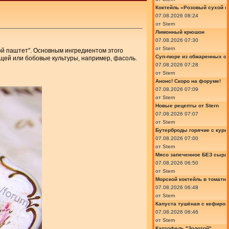
Коктейль «Розовый сухой м
07.08.2026 08:24
от
Stern
Лимонный крюшон
07.08.2026 07:30
от
Stern
ной паштет". Основным ингредиентом этого
Суп-пюре из обжаренных ов
щей или бобовые культуры, например, фасоль.
07.08.2026 07:28
от
Stern
Анонс! Скоро на форуме!
07.08.2026 07:09
от
Stern
Новые рецепты от Stern
07.08.2026 07:07
от
Stern
Бутерброды горячие с курин
07.08.2026 07:00
от
Stern
Мясо запеченное БЕЗ сыра 
07.08.2026 06:50
от
Stern
Морской коктейль в томатн
07.08.2026 06:48
от
Stern
Капуста тушёная с кефиром
07.08.2026 06:46
от
Stern
Картофель "Золотой"