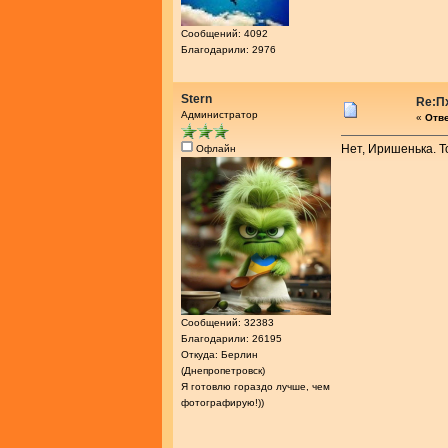
Сообщений: 4092
Благодарили: 2976
Stern
Re:П
Администратор
«
Отве
Нет, Иришенька. Т
Офлайн
Сообщений: 32383
Благодарили: 26195
Откуда: Берлин
(Днепропетровск)
Я готовлю гораздо лучше, чем
фотографирую!))