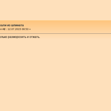
хали из шпината
т #2 :
12.07.2015 08:53 »
олько разморозить и отжать.