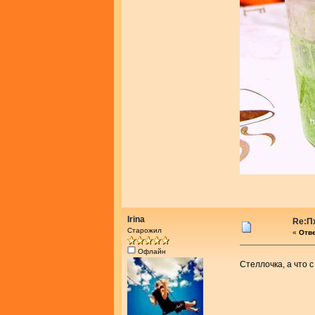
Irina
Re:П
Старожил
«
Отве
Офлайн
Стеллочка, а что