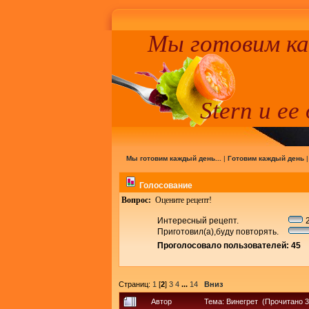
Мы готовим к
Stern и ее
Мы готовим каждый день...
|
Готовим каждый день
Голосование
Вопрос:
Оцените рецепт!
Интересный рецепт.
2
Приготовил(а),буду повторять.
Проголосовало пользователей: 45
Страниц:
1
[
2
]
3
4
...
14
Вниз
Автор
Тема: Винегрет (Прочитано 3