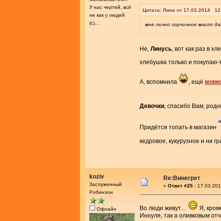
У нас чертей, всё
Цитата: Лина от 17.03.2014 12
не как у людей
(с)...
мне лично горчичное масло д
Не,
Линусь
, вот как раз в 
хлебушка только и покупаю-
А, вспомнила
, ещё
морк
Девочки
, спасибо Вам, род
Придётся топать в магазин
кедровое, кукурузное и ни 
koziv
Re:Винегрет
Заслуженный
«
Ответ #25 :
17.03.201
Робинзон
Во люди живут...
Я, кром
Офлайн
Иннуля, так а оливковым от