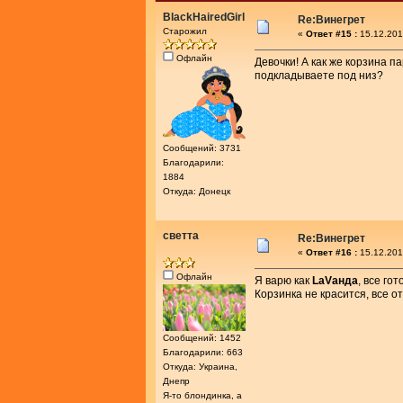
BlackHairedGirl
Re:Винегрет
Старожил
«
Ответ #15 :
15.12.201
Офлайн
Девочки! А как же корзина п
подкладываете под низ?
Сообщений: 3731
Благодарили:
1884
Откуда: Донецк
светта
Re:Винегрет
«
Ответ #16 :
15.12.201
Офлайн
Я варю как
LаVанда
, все го
Корзинка не красится, все о
Сообщений: 1452
Благодарили: 663
Откуда: Украина,
Днепр
Я-то блондинка, а