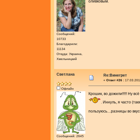
оливковым.
Сообщений:
10733
Благодарили:
11134
Откуда: Украина,
Хмельницкий
Светлана
Re:Винегрет
«
Ответ #26 :
17.03.201
Офлайн
Крошик, во дожили!!!!! Ну вс
. Иннуль, я часто (т
пользуюсь....разницы во вку
Сообщений: 2645