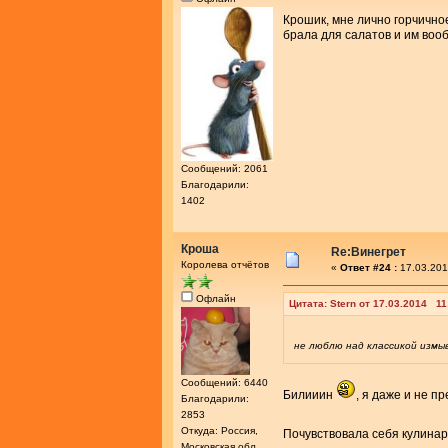
Крошик, мне лично горчично
брала для салатов и им воо
Сообщений: 2061
Благодарили:
1402
Кроша
Re:Винегрет
Королева отчётов
«
Ответ #24 :
17.03.201
Офлайн
Цитата: Stern от 17.03.2014 11
не люблю над классикой измы
Сообщений: 6440
Билииин
, я даже и не п
Благодарили:
2853
Откуда: Россия,
Почувствовала себя кулина
Московская обл.