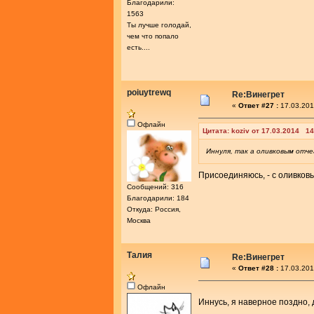
Благодарили:
1563
Ты лучше голодай,
чем что попало
есть....
poiuytrewq
Re:Винегрет
«
Ответ #27 :
17.03.201
Офлайн
Цитата: koziv от 17.03.2014 14
Иннуля, так а оливковым отче
Присоединяюсь, - с оливко
Сообщений: 316
Благодарили: 184
Откуда: Россия,
Москва
Талия
Re:Винегрет
«
Ответ #28 :
17.03.201
Офлайн
Иннусь, я наверное поздно,