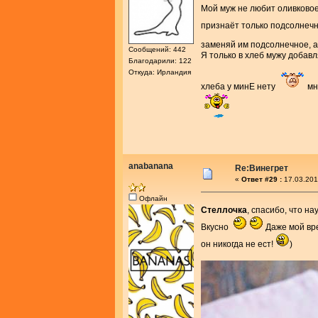
Мой муж не любит оливково
признаёт только подсолне
заменяй им подсолнечное, а
Сообщений: 442
Я только в хлеб мужу добавл
Благодарили: 122
Откуда: Ирландия
хлеба у минЕ нету
мн
anabanana
Re:Винегрет
«
Ответ #29 :
17.03.201
Офлайн
Стеллочка
, спасибо, что н
Вкусно
Даже мой вр
он никогда не ест!
)