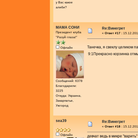
у Вас какое
алиби?
МАМА СОНИ
Re:Винегрет
Президент клуба
«
Ответ #17 :
15.12.201
"Разуй глаза!"
Танечка, я свеклу целиком 
Офлайн
9:1Прекрасно корзинка от
Сообщений: 6378
Благодарили:
3225
Откуда: Украина,
Закарпатье,
Ужгород
sea39
Re:Винегрет
«
Ответ #18 :
15.12.201
Офлайн
девчат ведь в микре "варить