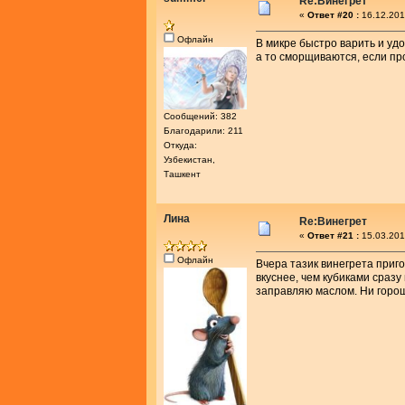
Re:Винегрет
«
Ответ #20 :
16.12.201
Офлайн
В микре быстро варить и уд
а то сморщиваются, если про
Сообщений: 382
Благодарили: 211
Откуда:
Узбекистан,
Ташкент
Лина
Re:Винегрет
«
Ответ #21 :
15.03.201
Офлайн
Вчера тазик винегрета приго
вкуснее, чем кубиками сразу
заправляю маслом. Ни горошк