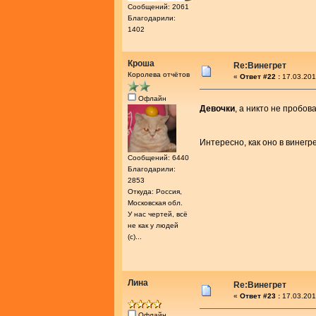
Сообщений: 2061
Благодарили:
1402
Кроша
Re:Винегрет
Королева отчётов
«
Ответ #22 :
17.03.201
Офлайн
Девочки
, а никто не пробо
Интересно, как оно в винег
Сообщений: 6440
Благодарили:
2853
Откуда: Россия,
Московская обл.
У нас чертей, всё
не как у людей
(с)...
Лина
Re:Винегрет
«
Ответ #23 :
17.03.201
Офлайн