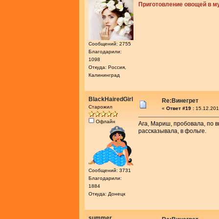
Приготовление овощей в м
Сообщений: 2755
Благодарили:
1098
Откуда: Россия,
Калининград
BlackHairedGirl
Re:Винегрет
Старожил
«
Ответ #19 :
15.12.201
Офлайн
Ага, Мариш, пробовала, по вк
рассказывала, в фольге.
Сообщений: 3731
Благодарили:
1884
Откуда: Донецк
summer