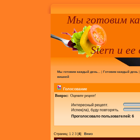
Мы готовим к
Stern и ее
Мы готовим каждый день...
|
Готовим каждый день
вишней
Голосование
Вопрос:
Оцените рецепт!
Интересный рецепт.
Испек(ла), буду повторять.
Проголосовало пользователей: 6
Страниц:
1
2
3
[
4
]
Вниз