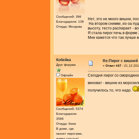
Сообщений: 396
Нет, это не много вишни, п
Благодарили: 139
На втором снимке, из-за пу
Откуда: Молдова
высоту, тесто распирает - вс
Я стала пирог печь в форме 
Мне кажется что так лучше в
Кобейка
Re:Пирог с вишней
Друг форума
«
Ответ #47 :
21.12.201
Сегодня пирог со смородиной
Офлайн
виноват - вишню из морози
получилось то, что надо.
Сообщений: 5374
Благодарили:
3568
Откуда: Киев
В доме, где
пахнет пирогами,
живет счастье!