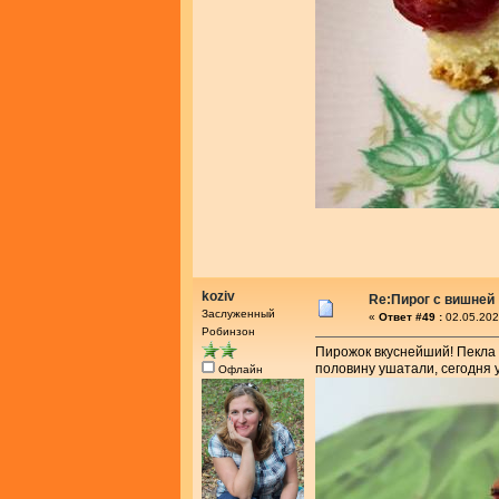
koziv
Re:Пирог с вишней
Заслуженный
«
Ответ #49 :
02.05.202
Робинзон
Пирожок вкуснейший! Пекла 
половину ушатали, сегодня у
Офлайн