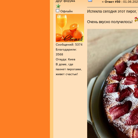
Друг форума
«
Ответ #50 :
01.06.202
Испекла сегодня этот пирог,
Офлайн
Очень вкусно получилось!
Сообщений: 5374
Благодарили:
3568
Откуда: Киев
В доме, где
пахнет пирогами,
живет счастье!