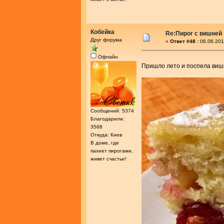
Кобейка
Re:Пирог с вишней
Друг форума
«
Ответ #48 :
06.06.201
Офлайн
Пришло лето и поспела ви
Сообщений: 5374
Благодарили:
3568
Откуда: Киев
В доме, где
пахнет пирогами,
живет счастье!