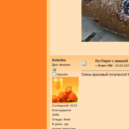
Кобейка
Re:Пирог с вишней
Друг форума
«
Ответ #52 :
16.04.202
Очень красивый получился! 
Офлайн
Сообщений: 5374
Благодарили:
3568
Откуда: Киев
В доме, где
пахнет пирогами,