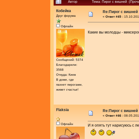
Автор
Тема: Пирог с вишней (Прочи
Кобейка
Re:Пирог с вишней
Друг форума
«
Ответ #45 :
15.10.201
Офлайн
Какие вы молодцы - миксер
Сообщений: 5374
Благодарили:
3568
Откуда: Киев
В доме, где
пахнет пирогами,
живет счастье!
Flaksia
Re:Пирог с вишней
«
Ответ #46 :
08.05.201
Офлайн
И я опять тут нарисуюсь с л