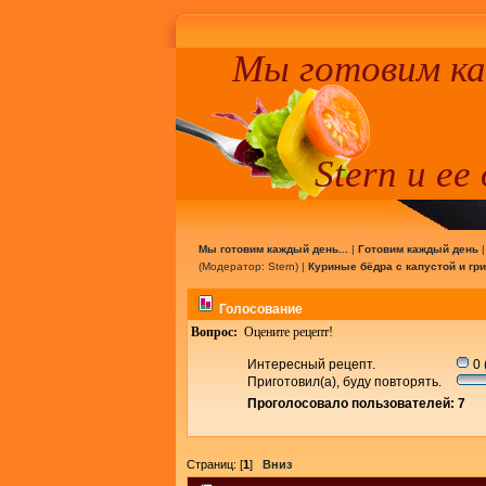
Мы готовим к
Stern и ее
Мы готовим каждый день...
|
Готовим каждый день
(Модератор:
Stern
) |
Куриные бёдра с капустой и гр
Голосование
Вопрос:
Оцените рецепт!
Интересный рецепт.
0 
Приготовил(а), буду повторять.
Проголосовало пользователей: 7
Страниц: [
1
]
Вниз