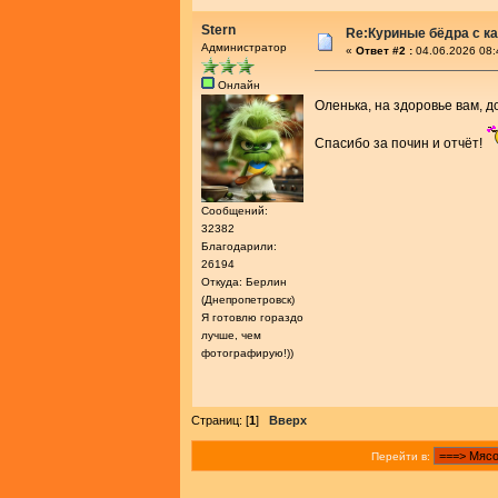
Stern
Re:Куриные бёдра с ка
Администратор
«
Ответ #2 :
04.06.2026 08:
Онлайн
Оленька, на здоровье вам, д
Спасибо за почин и отчёт!
Сообщений:
32382
Благодарили:
26194
Откуда: Берлин
(Днепропетровск)
Я готовлю гораздо
лучше, чем
фотографирую!))
Страниц: [
1
]
Вверх
Перейти в: