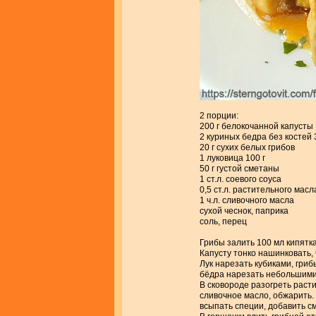
2 порции:
200 г белокочанной капусты
2 куриных бедра без костей 
20 г сухих белых грибов
1 луковица 100 г
50 г густой сметаны
1 ст.л. соевого соуса
0,5 ст.л. растительного масл
1 ч.л. сливочного масла
сухой чеснок, паприка
соль, перец
Грибы залить 100 мл кипятка
Капусту тонко нашинковать, 
Лук нарезать кубиками, гриб
бёдра нарезать небольшими
В сковороде разогреть расти
сливочное масло, обжарить. 
всыпать специи, добавить см