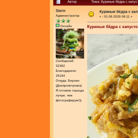
Автор
Тема: Куриные бёдра с капус
Stern
Куриные бёдра с кап
Администратор
«
:
01.06.2026 06:11 »
Онлайн
Куриные бёдра с капусто
Сообщений:
32382
Благодарили:
26194
Откуда: Берлин
(Днепропетровск)
Я готовлю гораздо
лучше, чем
фотографирую!))