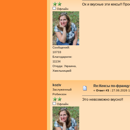
Ох и вкусные эти кексы!! Про
Офлайн
Сообщений:
10733
Благодарили:
11134
Откуда: Украина,
Хмельницкий
koziv
Re:Кексы по-францу
Заслуженный
«
Ответ #3 :
27.06.2026 1
Робинзон
Это невозможно вкусно!!
Офлайн