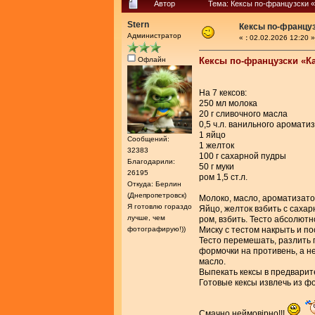
Автор
Тема: Кексы по-французски 
Stern
Кексы по-францу
Администратор
«
:
02.02.2026 12:20 »
Офлайн
Кексы по-французски «К
На 7 кексов:
250 мл молока
20 г сливочного масла
0,5 ч.л. ванильного аромати
1 яйцо
Сообщений:
1 желток
32383
100 г сахарной пудры
Благодарили:
50 г муки
26195
ром 1,5 ст.л.
Откуда: Берлин
(Днепропетровск)
Молоко, масло, ароматизатор
Я готовлю гораздо
Яйцо, желток взбить с сахар
лучше, чем
ром, взбить. Тесто абсолютн
фотографирую!))
Миску с тестом накрыть и по
Тесто перемешать, разлить 
формочки на противень, а не
масло.
Выпекать кексы в предварит
Готовые кексы извлечь из ф
Смачно неймовiрно!!!