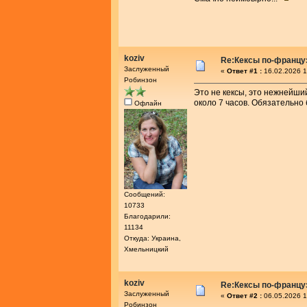
koziv
Re:Кексы по-францу
Заслуженный
«
Ответ #1 :
16.02.2026 1
Робинзон
Это не кексы, это нежнейший
около 7 часов. Обязательно 
Офлайн
Сообщений:
10733
Благодарили:
11134
Откуда: Украина,
Хмельницкий
koziv
Re:Кексы по-францу
Заслуженный
«
Ответ #2 :
06.05.2026 1
Робинзон