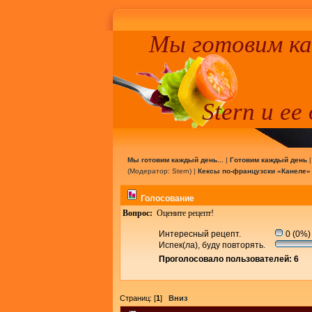
Мы готовим к
Stern и ее
Мы готовим каждый день...
|
Готовим каждый день
(Модератор:
Stern
) |
Кексы по-французски «Канеле»
Голосование
Вопрос:
Оцените рецепт!
Интересный рецепт.
0 (0%)
Испек(ла), буду повторять.
Проголосовало пользователей: 6
Страниц: [
1
]
Вниз