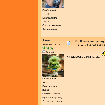
Сообщений:
10733
Благодарили:
11134
Откуда: Украина,
Хмельницкий
Stern
Re:Кексы по-францу
Администратор
«
Ответ #4 :
27.06.2026 1
Офлайн
На здоровье вам, Ириша
Сообщений:
32383
Благодарили:
26195
Откуда: Берлин
(Днепропетровск)
Я готовлю гораздо
лучше, чем