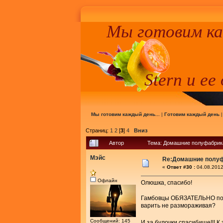
Мы готовим к
Stern и ее
Мы готовим каждый день...
|
Готовим каждый день
Страниц:
1
2
[
3
]
4
Вниз
Автор
Тема: Домашние полуфабрика
Мэйс
Re:Домашние полу
«
Ответ #30 :
04.08.2012
Офлайн
Олюшка, спасибо!
Гамбовцы ОБЯЗАТЕЛЬНО п
варить не размораживая?
Сообщений: 145
И за булочки спасибище!!! К