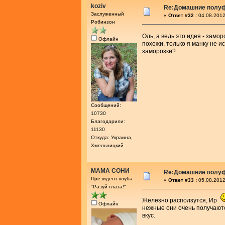
koziv
Re:Домашние полу
Заслуженный
«
Ответ #32 :
04.08.2012
Робинзон
Оль, а ведь это идея - замор
Офлайн
похожи, только я манку не 
заморозки?
Сообщений:
10730
Благодарили:
11130
Откуда: Украина,
Хмельницкий
МАМА СОНИ
Re:Домашние полу
Президент клуба
«
Ответ #33 :
05.08.2012
"Разуй глаза!"
Железно расползутся, Ир
Офлайн
нежные они очень получаютс
вкус.