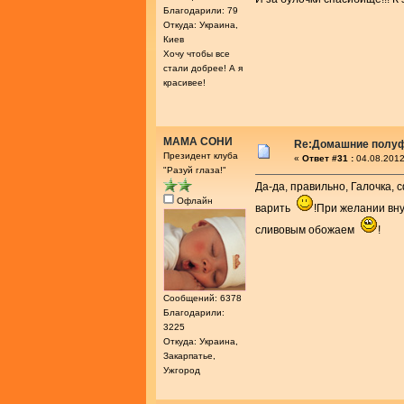
Благодарили: 79
Откуда: Украина,
Киев
Хочу чтобы все
стали добрее! А я
красивее!
МАМА СОНИ
Re:Домашние полу
Президент клуба
«
Ответ #31 :
04.08.2012
"Разуй глаза!"
Да-да, правильно, Галочка,
Офлайн
варить
!При желании вн
сливовым обожаем
!
Сообщений: 6378
Благодарили:
3225
Откуда: Украина,
Закарпатье,
Ужгород