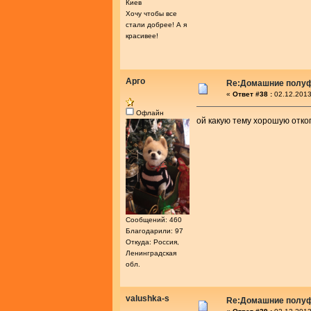
Киев
Хочу чтобы все
стали добрее! А я
красивее!
Арго
Re:Домашние полу
«
Ответ #38 :
02.12.2013
Офлайн
ой какую тему хорошую откоп
Сообщений: 460
Благодарили: 97
Откуда: Россия,
Ленинградская
обл.
valushka-s
Re:Домашние полу