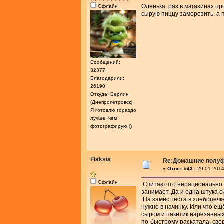
Оленька, раз в магазинах п
Офлайн
сырую пиццу заморозить, а п
Сообщений:
32377
Благодарили:
26190
Откуда: Берлин
(Днепропетровск)
Я готовлю гораздо
лучше, чем
фотографирую!))
Flaksia
Re:Домашние полу
«
Ответ #43 :
29.01.2014
Офлайн
Считаю что нерационально д
занимает. Да и одна штука с
На замес теста в хлебопечке
нужно в начинку. Или что ещ
сыром и пакетик нарезанных 
по-быстрому раскатала, све