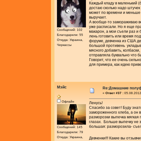
Каждый кладу в маленький (
достаю сколько надо штучек 
может по времени и меньше 
выручает.
А вообще-то замораживаю все
уже расписали. Но я еще пра
Сообщений: 102
макарон, а мои съели раз и 
Благодарили: 55
лень готовить или время под
Откуда: Украина,
форуме, девченка из США де
Черкассы
большой противень укладыва
мясного добавить, колбаски
отправляла буквально что б
Говорит, что ее очень сильно
для примера, как идею прив
Мэйс
Re:Домашние полу
«
Ответ #37 :
05.08.2012
Офлайн
Ленусь!
Спасибо за совет! Буду знат
замороженного хлеба, а он в
разморозки выпечка мягкая 
глазах. Больше выпечку не 
большая: разморозила- съе
Сообщений: 145
Благодарили: 79
Откуда: Украина,
Девченки!!! Какие вы отзыв