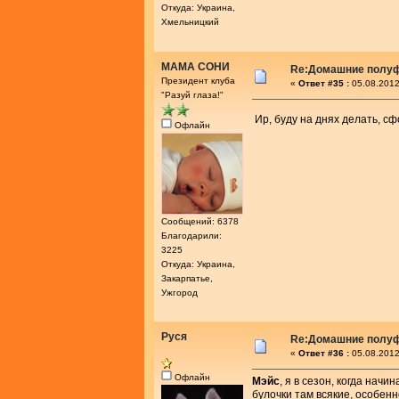
Откуда: Украина,
Хмельницкий
МАМА СОНИ
Re:Домашние полу
Президент клуба
«
Ответ #35 :
05.08.2012
"Разуй глаза!"
Ир, буду на днях делать, с
Офлайн
Сообщений: 6378
Благодарили:
3225
Откуда: Украина,
Закарпатье,
Ужгород
Руся
Re:Домашние полу
«
Ответ #36 :
05.08.2012
Офлайн
Мэйс
, я в сезон, когда начи
булочки там всякие, особен