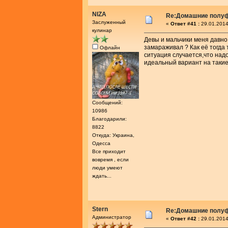
NIZA
Re:Домашние полу
Заслуженный
«
Ответ #41 :
29.01.2014
кулинар
Девы и мальчики меня давно 
замараживал ? Как её тогда 
Офлайн
ситуация случается,что над
идеальный вариант на такие
Сообщений:
10986
Благодарили:
8822
Откуда: Украина,
Одесса
Все приходит
вовремя , если
люди умеют
ждать...
Stern
Re:Домашние полу
Администратор
«
Ответ #42 :
29.01.2014