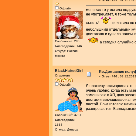
«
Ответ #39 :
02.12.2013
Офлайн
меня как-то угостила подру
не употребляет, я тоже тольк
съесть!
полазила по и
небольшими отдельными кучк
доставала и кушала понемно
Сообщений: 285
а сегодня случайно
Благодарили: 146
Откуда: Россия,
Москва
BlackHairedGirl
Re:Домашние полу
Старожил
«
Ответ #40 :
03.12.2013
Офлайн
Я практикую замораживать т
очень удобно, когда есть ми
замешиваю в ХП, даю разок 
достаю и выкладываю на пек
пастой. Пока готовлю начин
разогревается. Выкладываю 
Сообщений: 3731
Благодарили:
1884
Откуда: Донецк