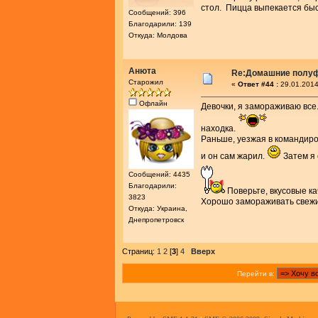
стол. Пицца выпекается быс
Сообщений: 396
Благодарили: 139
Откуда: Молдова
Анюта
Re:Домашние полу
Старожил
«
Ответ #44 :
29.01.2014
Офлайн
Девочки, я замораживаю все.
находка.
Раньше, уезжая в командиров
и он сам жарил.
Затем я 
Сообщений: 4435
Благодарили:
Поверьте, вкусовые к
3823
Хорошо замораживать свежий
Откуда: Украина,
Днепропетровск
Страниц:
1
2
[
3
]
4
Вверх
Перейти в: