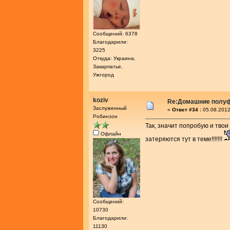
Сообщений: 6378
Благодарили:
3225
Откуда: Украина,
Закарпатье,
Ужгород
koziv
Re:Домашние полу
Заслуженный
«
Ответ #34 :
05.08.2012
Робинзон
Так, значит попробую и твои
Офлайн
затеряются тут в теме!!!!!!!
Сообщений:
10730
Благодарили:
11130