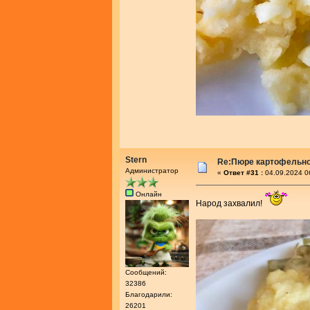
Stern
Re:Пюре картофельно
Администратор
«
Ответ #31 :
04.09.2024 0
Онлайн
Народ захвалил!
Сообщений:
32386
Благодарили:
26201