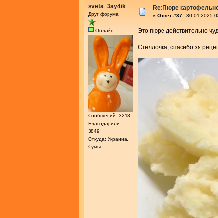
sveta_3ay4ik
Re:Пюре картофельно
Друг форума
«
Ответ #37 :
30.01.2025 0
Это пюре действительно чуд
Онлайн
Стеллочка, спасибо за реце
Сообщений: 3213
Благодарили:
3849
Откуда: Украина,
Сумы