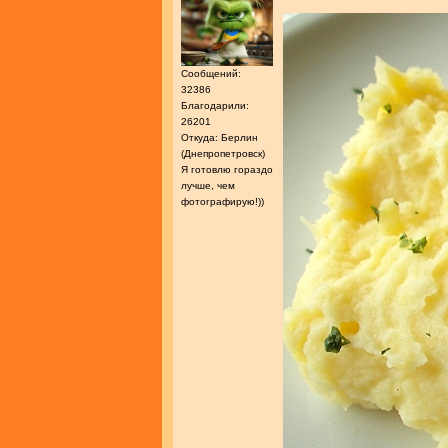
Сообщений:
32386
Благодарили:
26201
Откуда: Берлин
(Днепропетровск)
Я готовлю гораздо
лучше, чем
фотографирую!))