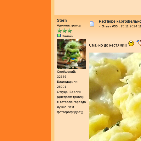
Stern
Re:Пюре картофельно
Администратор
«
Ответ #35 :
15.11.2024 11
Онлайн
Смачно до нестями!!!
Сообщений:
32386
Благодарили:
26201
Откуда: Берлин
(Днепропетровск)
Я готовлю гораздо
лучше, чем
фотографирую!))