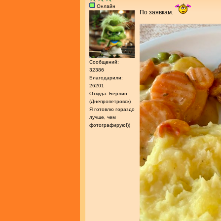
Онлайн
По заявкам.
Сообщений:
32386
Благодарили:
26201
Откуда: Берлин
(Днепропетровск)
Я готовлю гораздо
лучше, чем
фотографирую!))