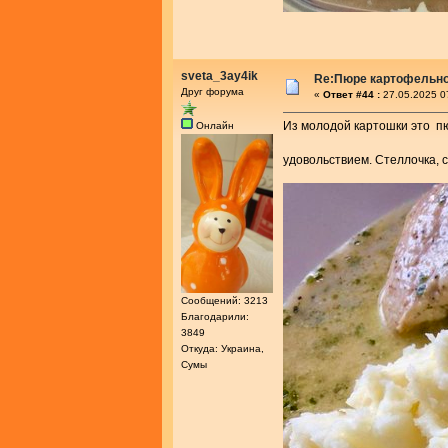
sveta_3ay4ik
Re:Пюре картофельно
Друг форума
«
Ответ #44 :
27.05.2025 0
Из молодой картошки это пю
Онлайн
удовольствием. Стеллочка, 
Сообщений: 3213
Благодарили:
3849
Откуда: Украина,
Сумы