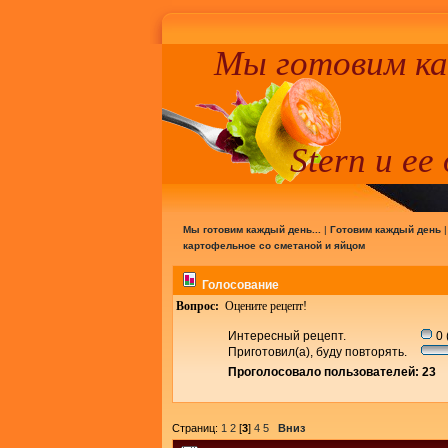
Мы готовим к
Stern и ее
Мы готовим каждый день...
|
Готовим каждый день
картофельное со сметаной и яйцом
Голосование
Вопрос:
Оцените рецепт!
Интересный рецепт.
0 
Приготовил(а), буду повторять.
Проголосовало пользователей: 23
Страниц:
1
2
[
3
]
4
5
Вниз