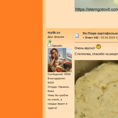
mylik.sv
Re:Пюре картофельно
Друг форума
«
Ответ #42 :
03.04.2025 1
Офлайн
Очень вкусно!
Стеллочка, спасибо за реце
Сообщений: 9069
Благодарили:
9420
Откуда: Украина,
Киев
Чему бы грабли
не учили, а
сердце верит в
чудеса!