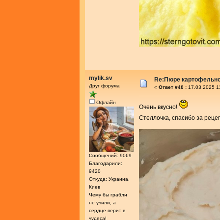
mylik.sv
Re:Пюре картофельно
Друг форума
«
Ответ #40 :
17.03.2025 1
Офлайн
Очень вкусно!
Стеллочка, спасибо за реце
Сообщений: 9069
Благодарили:
9420
Откуда: Украина,
Киев
Чему бы грабли
не учили, а
сердце верит в
чудеса!