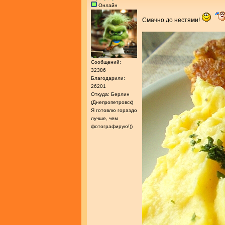
Онлайн
Смачно до нестями!
Сообщений:
32386
Благодарили:
26201
Откуда: Берлин
(Днепропетровск)
Я готовлю гораздо
лучше, чем
фотографирую!))