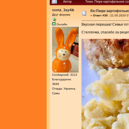
Автор
Тема: Пюре картофельное со
sveta_3ay4ik
Re:Пюре картофельно
Друг форума
«
Ответ #30 :
21.05.2024 0
Вкусная пюрешка! Семья гот
Онлайн
Стеллочка, спасибо за реце
Сообщений: 3213
Благодарили:
3849
Откуда: Украина,
Сумы