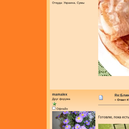
Откуда: Украина, Сумы
mamalex
Re:Блин
Друг форума
«
Ответ #3
Офлайн
Готовлю, пока ест