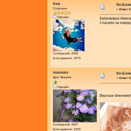
Irina
Re:Блин
Старожил
«
Ответ #1
Офлайн
Кабачковые блинч
Спасибо за очере
Сообщений: 4092
Благодарили: 2976
mamalex
Re:Блин
Друг форума
«
Ответ #2
Офлайн
Вкусные блинчики
Сообщений: 4967
Благодарили: 5350