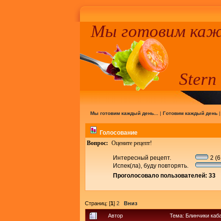
Мы готовим кажд
Stern
Мы готовим каждый день...
|
Готовим каждый день
Голосование
Вопрос:
Оцените рецепт!
Интересный рецепт.
2 (6
Испек(ла), буду повторять.
Проголосовало пользователей: 33
Страниц: [
1
]
2
Вниз
Автор
Тема: Блинчики каб