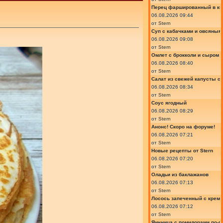
Перец фаршированный в ки
06.08.2026 09:44
от
Stern
Суп с кабачками и овсяным
06.08.2026 09:08
от
Stern
Омлет с брокколи и сыром
06.08.2026 08:40
от
Stern
Салат из свежей капусты с
06.08.2026 08:34
от
Stern
Соус ягодный
06.08.2026 08:29
от
Stern
Анонс! Скоро на форуме!
06.08.2026 07:21
от
Stern
Новые рецепты от Stern
06.08.2026 07:20
от
Stern
Оладьи из баклажанов
06.08.2026 07:13
от
Stern
Лосось запеченный с крем
06.08.2026 07:12
от
Stern
Яичница с помидорами по-г