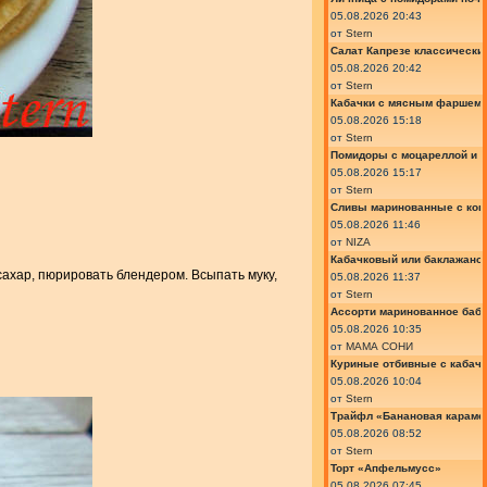
05.08.2026 20:43
от
Stern
Салат Капрезе классически
05.08.2026 20:42
от
Stern
Кабачки с мясным фаршем 
05.08.2026 15:18
от
Stern
Помидоры с моцареллой и 
05.08.2026 15:17
от
Stern
Сливы маринованные с кон
05.08.2026 11:46
от
NIZA
Кабачковый или баклажано
 сахар, пюрировать блендером. Всыпать муку,
05.08.2026 11:37
от
Stern
Ассорти маринованное баб
05.08.2026 10:35
от
МАМА СОНИ
Куриные отбивные с кабач
05.08.2026 10:04
от
Stern
Трайфл «Банановая караме
05.08.2026 08:52
от
Stern
Торт «Апфельмусс»
05.08.2026 07:45