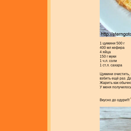
1 цуккини 500 г
400 мл кефира
4 яйца
150 г муки
1 ч.л. соли
1 ст.л. сахара
Цуккини очистить,
взбить ещё раз. Да
Жарить как обычно
У меня получилос
Вкусно до одури!!!