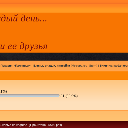
ый день...
 и ее друзья
|
Пекарня «Паляниця»
|
Блины, оладьи, панкейки
(Модератор:
Stern
) |
Блинчики кабачков
.1%)
31 (93.9%)
ачковые на кефире (Прочитано 25510 раз)