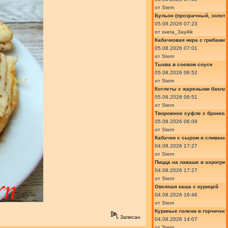
от
Stern
Бульон (прозрачный, золот
05.08.2026 07:23
от
sveta_3ay4ik
Кабачковая икра с грибами
05.08.2026 07:01
от
Stern
Тыква в соевом соусе
05.08.2026 06:52
от
Stern
Котлеты с жареными бакла
05.08.2026 06:51
от
Stern
Творожное суфле с броккол
05.08.2026 06:09
от
Stern
Кабачки с сыром и сливкам
04.08.2026 17:27
от
Stern
Пицца на лаваше в аэрогри
04.08.2026 17:27
от
Stern
Овсяная каша с курицей
04.08.2026 16:46
от
Stern
Куриные голени в горчично
Записан
04.08.2026 14:07
от
Stern