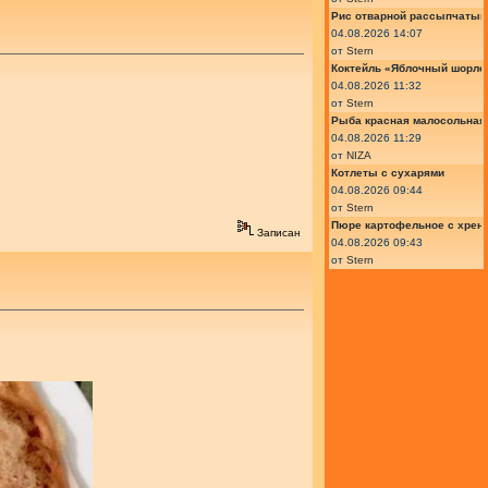
Рис отварной рассыпчатый
04.08.2026 14:07
от
Stern
Коктейль «Яблочный шорле»
04.08.2026 11:32
от
Stern
Рыба красная малосольная 
04.08.2026 11:29
от
NIZA
Котлеты с сухарями
04.08.2026 09:44
от
Stern
Пюре картофельное с хрено
Записан
04.08.2026 09:43
от
Stern