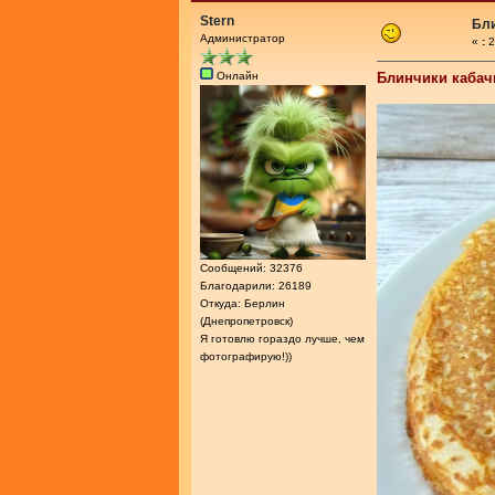
Stern
Бли
Администратор
«
:
2
Онлайн
Блинчики кабач
Сообщений: 32376
Благодарили: 26189
Откуда: Берлин
(Днепропетровск)
Я готовлю гораздо лучше, чем
фотографирую!))