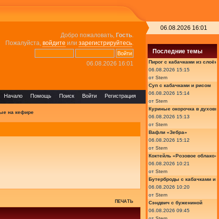
06.08.2026 16:01
Добро пожаловать,
Гость
.
Пожалуйста,
войдите
или
зарегистрируйтесь
.
Последние темы
Пирог с кабачками из слоён
06.08.2026 16:01
06.08.2026 15:15
от
Stern
Суп с кабачками и рисом
06.08.2026 15:14
Начало
Помощь
Поиск
Войти
Регистрация
от
Stern
Куриные окорочка в духовк
ые на кефире
06.08.2026 15:13
от
Stern
Вафли «Зебра»
06.08.2026 15:12
от
Stern
Коктейль «Розовое облако»
06.08.2026 10:21
от
Stern
Бутерброды с кабачками и
06.08.2026 10:20
от
Stern
ПЕЧАТЬ
Сэндвич с бужениной
06.08.2026 09:45
от
Stern