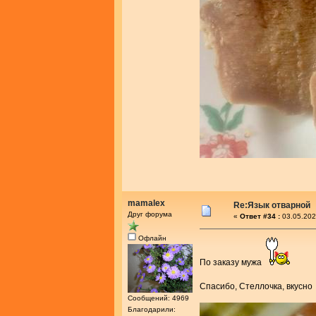
mamalex
Re:Язык отварной
Друг форума
«
Ответ #34 :
03.05.202
Офлайн
По заказу мужа
Спасибо, Стеллочка, вкусн
Сообщений: 4969
Благодарили: