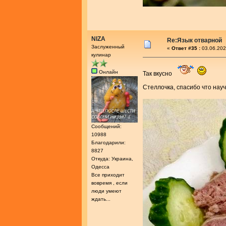
NIZA
Re:Язык отварной
Заслуженный
«
Ответ #35 :
03.06.202
кулинар
Онлайн
Так вкусно
Стеллочка, спасибо что на
Сообщений:
10988
Благодарили:
8827
Откуда: Украина,
Одесса
Все приходит
вовремя , если
люди умеют
ждать...