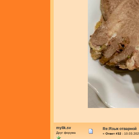
mylik.sv
Re:Язык отварной
Друг форума
«
Ответ #32 :
10.03.202