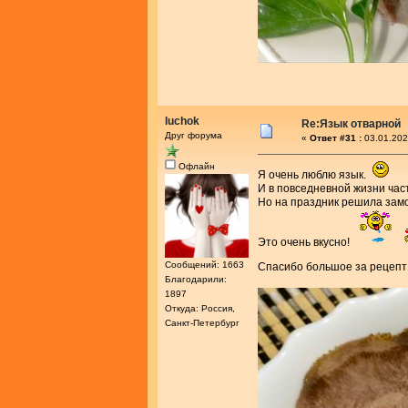
luchok
Re:Язык отварной
Друг форума
«
Ответ #31 :
03.01.202
Офлайн
Я очень люблю язык.
И в повседневной жизни час
Но на праздник решила замо
Это очень вкусно!
Сообщений: 1663
Спасибо большое за рецеп
Благодарили:
1897
Откуда: Россия,
Санкт-Петербург