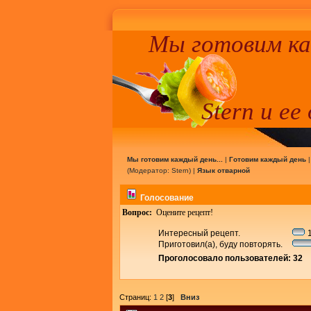
Мы готовим к
Stern и ее
Мы готовим каждый день...
|
Готовим каждый день
(Модератор:
Stern
) |
Язык отварной
Голосование
Вопрос:
Оцените рецепт!
Интересный рецепт.
1
Приготовил(а), буду повторять.
Проголосовало пользователей: 32
Страниц:
1
2
[
3
]
Вниз