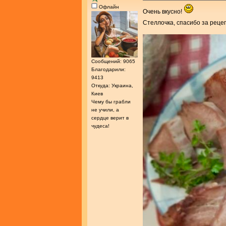
Офлайн
Очень вкусно!
Стеллочка, спасибо за реце
Сообщений: 9065
Благодарили:
9413
Откуда: Украина,
Киев
Чему бы грабли
не учили, а
сердце верит в
чудеса!