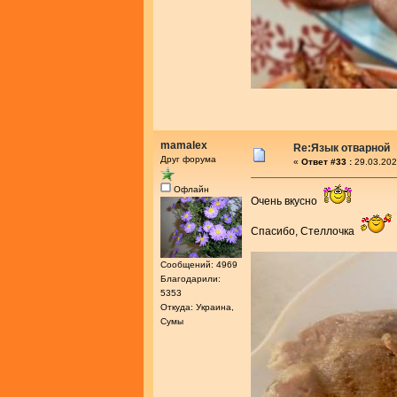
mamalex
Re:Язык отварной
Друг форума
«
Ответ #33 :
29.03.202
Офлайн
Очень вкусно
Спасибо, Стеллочка
Сообщений: 4969
Благодарили:
5353
Откуда: Украина,
Сумы