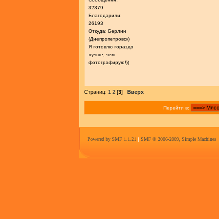
32379
Благодарили:
26193
Откуда: Берлин
(Днепропетровск)
Я готовлю гораздо
лучше, чем
фотографирую!))
Страниц:
1
2
[
3
]
Вверх
Перейти в:
Powered by SMF 1.1.21
|
SMF © 2006-2009, Simple Machines