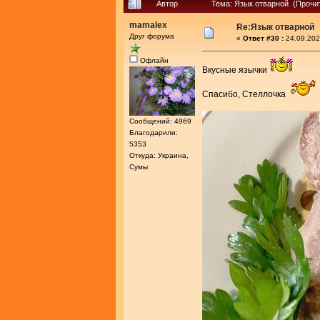
Автор
Тема: Язык отварной (Прочит
mamalex
Re:Язык отварной
Друг форума
«
Ответ #30 :
24.09.202
Офлайн
Вкусные язычки
Спасибо, Стеллочка
Сообщений: 4969
Благодарили:
5353
Откуда: Украина,
Сумы