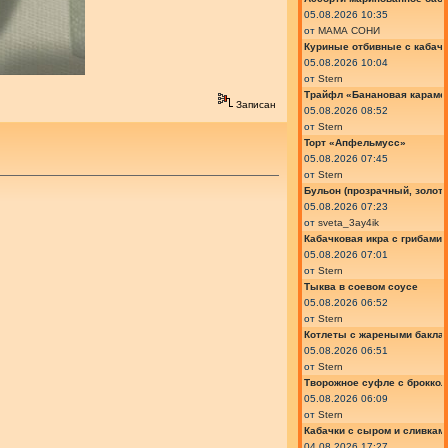
05.08.2026 10:35
от
МАМА СОНИ
Куриные отбивные с кабач
05.08.2026 10:04
от
Stern
Трайфл «Банановая караме
Записан
05.08.2026 08:52
от
Stern
Торт «Апфельмусс»
05.08.2026 07:45
от
Stern
Бульон (прозрачный, золот
05.08.2026 07:23
от
sveta_3ay4ik
Кабачковая икра с грибами
05.08.2026 07:01
от
Stern
Тыква в соевом соусе
05.08.2026 06:52
от
Stern
Котлеты с жареными бакла
05.08.2026 06:51
от
Stern
Творожное суфле с броккол
05.08.2026 06:09
от
Stern
Кабачки с сыром и сливкам
04.08.2026 17:27