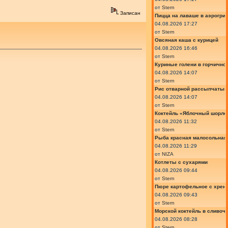
от
Stern
Записан
Пицца на лаваше в аэрогри
04.08.2026 17:27
от
Stern
Овсяная каша с курицей
04.08.2026 16:46
от
Stern
Куриные голени в горчично
04.08.2026 14:07
от
Stern
Рис отварной рассыпчатый
04.08.2026 14:07
от
Stern
Коктейль «Яблочный шорле»
04.08.2026 11:32
от
Stern
Рыба красная малосольная 
04.08.2026 11:29
от
NIZA
Котлеты с сухарями
04.08.2026 09:44
от
Stern
Пюре картофельное с хрено
04.08.2026 09:43
от
Stern
Морской коктейль в сливоч
04.08.2026 08:28
от
Stern