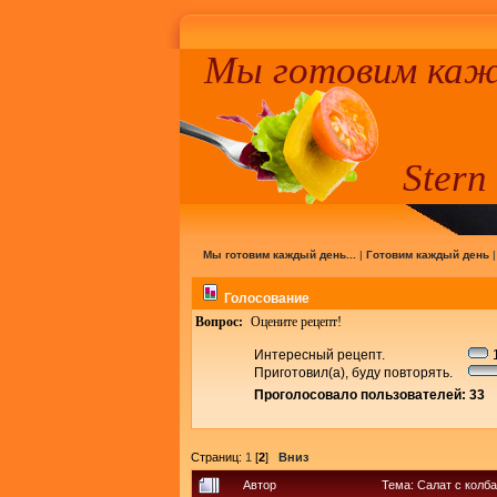
Мы готовим кажд
Stern
Мы готовим каждый день...
|
Готовим каждый день
Голосование
Вопрос:
Оцените рецепт!
Интересный рецепт.
1
Приготовил(а), буду повторять.
Проголосовало пользователей: 33
Страниц:
1
[
2
]
Вниз
Автор
Тема: Салат с колб