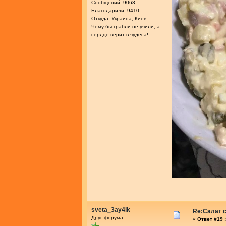
Сообщений: 9063
Благодарили: 9410
Откуда: Украина, Киев
Чему бы грабли не учили, а
сердце верит в чудеса!
sveta_3ay4ik
Re:Салат с
Друг форума
«
Ответ #19 :