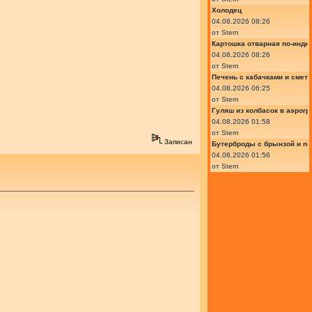
Холодец
04.08.2026 08:26
от
Stern
Картошка отварная по-инди
04.08.2026 08:26
от
Stern
Печень с кабачками и смет
04.08.2026 06:25
от
Stern
Гуляш из колбасок в аэрогр
04.08.2026 01:58
от
Stern
Записан
Бутерброды с брынзой и п
04.08.2026 01:56
от
Stern