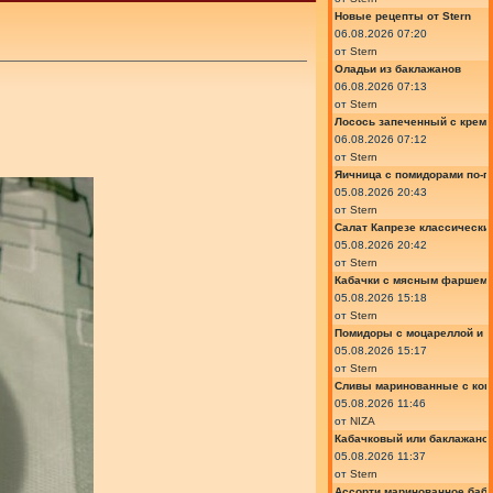
Новые рецепты от Stern
06.08.2026 07:20
от
Stern
Оладьи из баклажанов
06.08.2026 07:13
от
Stern
Лосось запеченный с крем
06.08.2026 07:12
от
Stern
Яичница с помидорами по-г
05.08.2026 20:43
от
Stern
Салат Капрезе классически
05.08.2026 20:42
от
Stern
Кабачки с мясным фаршем 
05.08.2026 15:18
от
Stern
Помидоры с моцареллой и 
05.08.2026 15:17
от
Stern
Сливы маринованные с кон
05.08.2026 11:46
от
NIZA
Кабачковый или баклажано
05.08.2026 11:37
от
Stern
Ассорти маринованное баб