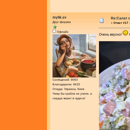
mylik.sv
Re:Салат с
Друг форума
«
Ответ #17 :
Офлайн
Очень вкусно!
Сообщений: 9063
Благодарили: 9410
Откуда: Украина, Киев
Чему бы грабли не учили, а
сердце верит в чудеса!