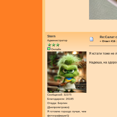
Stern
Re:Салат с
Администратор
«
Ответ #16 :
Онлайн
Я кстати тоже не 
Надюша, на здоро
Сообщений: 32375
Благодарили: 26185
Откуда: Берлин
(Днепропетровск)
Я готовлю гораздо лучше, чем
фотографирую!))