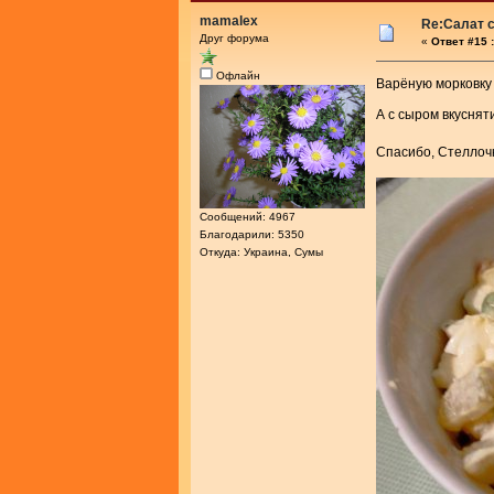
mamalex
Re:Салат с
Друг форума
«
Ответ #15 :
Офлайн
Варёную морковку
А с сыром вкусня
Спасибо, Стелло
Сообщений: 4967
Благодарили: 5350
Откуда: Украина, Сумы