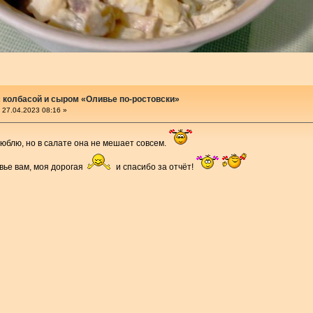
 колбасой и сыром «Оливье по-ростовски»
27.04.2023 08:16 »
люблю, но в салате она не мешает совсем.
вье вам, моя дорогая
и спасибо за отчёт!