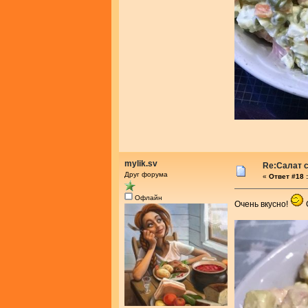
mylik.sv
Re:Салат с
Друг форума
«
Ответ #18 :
Офлайн
Очень вкусно!