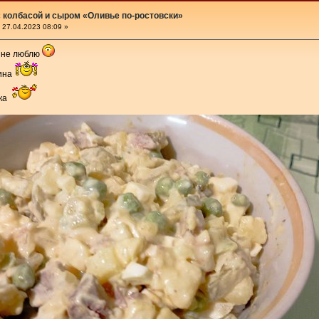
 колбасой и сыром «Оливье по-ростовски»
27.04.2023 08:09 »
 не люблю
тина
чка