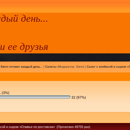
ый день...
 и ее друзья
|
Stern готовит каждый день...
|
Салаты
(Модератор:
Stern
) |
Салат с колбасой и сыром «
 (3%)
32 (97%)
асой и сыром «Оливье по-ростовски» (Прочитано 49755 раз)