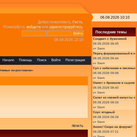
06.08.2026 10:10
Добро пожаловать,
Гость
.
Пожалуйста,
войдите
или
зарегистрируйтесь
.
Последние темы
Сэндвич с бужениной
06.08.2026 10:10
06.08.2026 09:45
от
Stern
Перец фаршированный в ки
06.08.2026 09:44
Начало
Помощь
Поиск
Войти
Регистрация
от
Stern
Суп с кабачками и овсяным
Оливье по-ростовски»
06.08.2026 09:08
от
Stern
Омлет с брокколи и сыром
06.08.2026 08:40
от
Stern
Салат из свежей капусты с
06.08.2026 08:34
от
Stern
Соус ягодный
06.08.2026 08:29
от
Stern
ПЕЧАТЬ
Анонс! Скоро на форуме!
06.08.2026 07:21
от
Stern