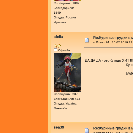
Сообщений: 1809
Благодарили:
1849
Откуда: Россия,
Чувашия
afelia
Re:Куриные грудки в 
«
Ответ #6 :
16.02.2016 22
Офлайн
ДА ДА ДА - это блюдо ХИТ 
Кушай форумч
Будешь ты КРАС
Сообщений: 587
Благодарили: 423
Откуда: Україна
Миколаїв
sea39
Re:Куриные грудки в 
«
Ответ #7 :
19.02.2016 21