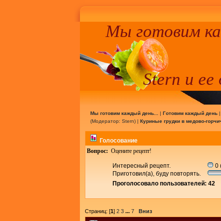
Мы готовим к
Stern и ее
Мы готовим каждый день...
|
Готовим каждый день
(Модератор:
Stern
) |
Куриные грудки в медово-горчи
Голосование
Вопрос:
Оцените рецепт!
Интересный рецепт.
0 
Приготовил(а), буду повторять.
Проголосовало пользователей: 42
Страниц: [
1
]
2
3
...
7
Вниз