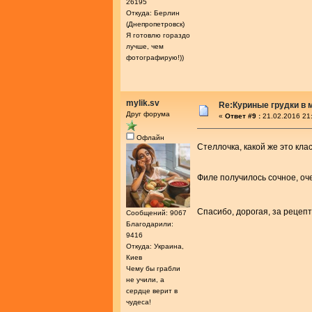
26195
Откуда: Берлин
(Днепропетровск)
Я готовлю гораздо
лучше, чем
фотографирую!))
mylik.sv
Re:Куриные грудки в 
Друг форума
«
Ответ #9 :
21.02.2016 21
Офлайн
Стеллочка, какой же это кл
Филе получилось сочное, оче
Спасибо, дорогая, за рецепт
Сообщений: 9067
Благодарили:
9416
Откуда: Украина,
Киев
Чему бы грабли
не учили, а
сердце верит в
чудеса!