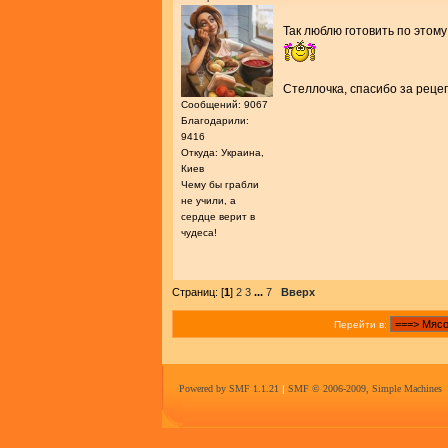
Так люблю готовить по этому
Стеллочка, спасибо за реце
Сообщений: 9067
Благодарили:
9416
Откуда: Украина,
Киев
Чему бы грабли
не учили, а
сердце верит в
чудеса!
Страниц: [
1
]
2
3
...
7
Вверх
Перейти в:
Powered by SMF 1.1.21
|
SMF © 2006-2009, Simple Machines