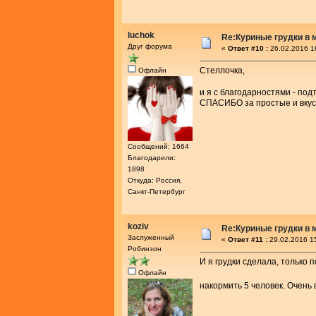
luchok
Re:Куриные грудки в 
Друг форума
«
Ответ #10 :
26.02.2016 1
Стеллочка,
Офлайн
и я с благодарностями - по
СПАСИБО за простые и вкусн
Сообщений: 1664
Благодарили:
1898
Откуда: Россия,
Санкт-Петербург
koziv
Re:Куриные грудки в 
Заслуженный
«
Ответ #11 :
29.02.2016 1
Робинзон
И я грудки сделала, только 
Офлайн
накормить 5 человек. Очень в