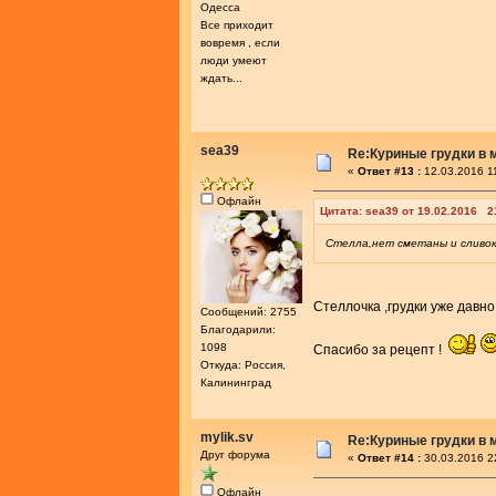
Одесса
Все приходит
вовремя , если
люди умеют
ждать...
sea39
Re:Куриные грудки в 
«
Ответ #13 :
12.03.2016 1
Офлайн
Цитата: sea39 от 19.02.2016 2
Стелла,нет сметаны и сливок .
Стеллочка ,грудки уже давн
Сообщений: 2755
Благодарили:
1098
Спасибо за рецепт !
Откуда: Россия,
Калининград
mylik.sv
Re:Куриные грудки в 
Друг форума
«
Ответ #14 :
30.03.2016 2
Офлайн