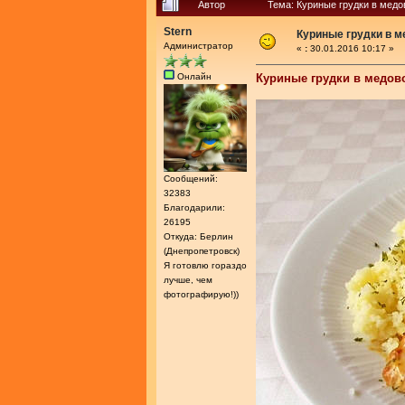
Автор
Тема: Куриные грудки в медо
Stern
Куриные грудки в м
Администратор
«
:
30.01.2016 10:17 »
Онлайн
Куриные грудки в медов
Сообщений:
32383
Благодарили:
26195
Откуда: Берлин
(Днепропетровск)
Я готовлю гораздо
лучше, чем
фотографирую!))