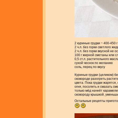
2 куриные грудки ~ 400-450 г
2 ч.л. без горки светлого жи
2 ч.л. без горки вкусной не 
100 г жирной сметаны или с
0,5 ст.л. растительного масл
сухой чеснок по желанию
соль, перец по вкусу
Куриные грудки (целиком) бе
сковороде разогреть растите
цвета. Пока грудки жарятся,
огня, посолить и смазать см
только мёд начнёт карамели
сковороду крышкой, уменьши
Остальные рецепты приготов