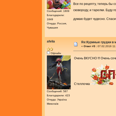
Все по рецепту, теперь бы 
сковороду, и тарелки. Буду 
Сообщений: 1809
Благодарили:
думаю будет чудесно. Спаси
1849
Откуда: Россия,
Чувашия
afelia
Re:Куриные грудки в 
«
Ответ #3 :
07.02.2016 11:
Офлайн
Очень ВКУСНО !!! Очень соч
Стеллочка
Сообщений: 587
Благодарили: 423
Откуда: Україна
Миколаїв