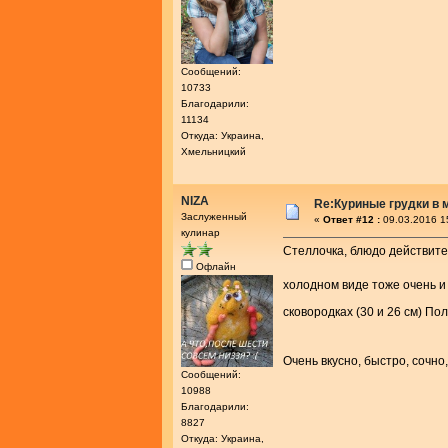
Сообщений:
10733
Благодарили:
11134
Откуда: Украина,
Хмельницкий
NIZA
Re:Куриные грудки в 
Заслуженный
«
Ответ #12 :
09.03.2016 1
кулинар
Стеллочка, блюдо действител
Офлайн
холодном виде тоже очень 
сковородках (30 и 26 см) По
Очень вкусно, быстро, сочн
Сообщений:
10988
Благодарили:
8827
Откуда: Украина,