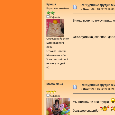
Кроша
Re:Куриные грудки в 
Королева отчётов
«
Ответ #4 :
10.02.2016 08
Офлайн
Блюдо всем по вкусу пришл
Стеллусечка
, спасибо, дор
Сообщений: 6440
Благодарили:
2853
Откуда: Россия,
Московская обл.
У нас чертей, всё
не как у людей
(с)...
Мама Лена
Re:Куриные грудки в 
«
Ответ #5 :
16.02.2016 21
Офлайн
Мы полюбили эти грудки.
большое спасибо.