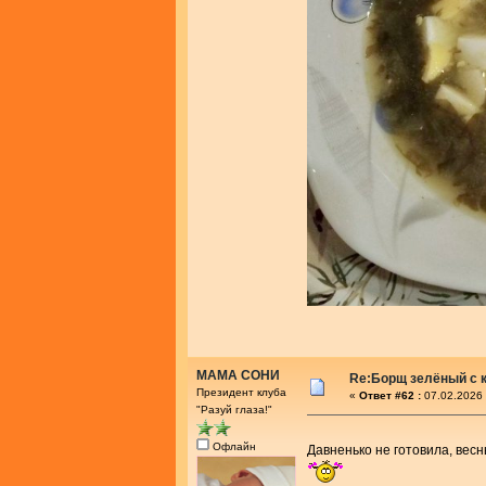
МАМА СОНИ
Re:Борщ зелёный с 
Президент клуба
«
Ответ #62 :
07.02.2026 
"Разуй глаза!"
Офлайн
Давненько не готовила, вес