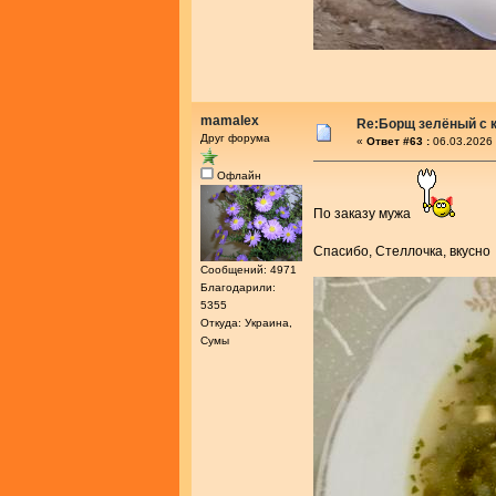
mamalex
Re:Борщ зелёный с 
Друг форума
«
Ответ #63 :
06.03.2026 
Офлайн
По заказу мужа
Спасибо, Стеллочка, вкусн
Сообщений: 4971
Благодарили:
5355
Откуда: Украина,
Сумы