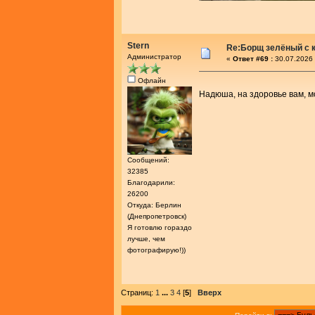
Stern
Re:Борщ зелёный с 
Администратор
«
Ответ #69 :
30.07.2026 
Офлайн
Надюша, на здоровье вам, 
Сообщений:
32385
Благодарили:
26200
Откуда: Берлин
(Днепропетровск)
Я готовлю гораздо
лучше, чем
фотографирую!))
Страниц:
1
...
3
4
[
5
]
Вверх