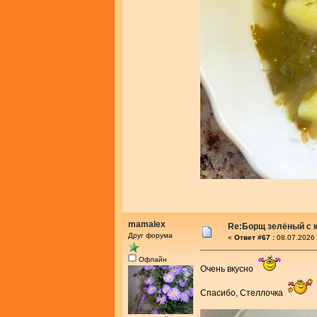
mamalex
Re:Борщ зелёный с 
Друг форума
«
Ответ #67 :
08.07.2026 
Офлайн
Очень вкусно
Спасибо, Стеллочка