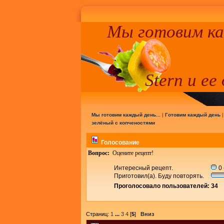
Мы готовим к
Stern и ее
Мы готовим каждый день...
|
Готовим каждый день
зелёный с копченостями
Голосование
Вопрос:
Оцените рецепт!
Интересный рецепт.
0 
Приготовил(а). Буду повторять.
Проголосовало пользователей: 34
Страниц:
1
...
3
4
[
5
]
Вниз