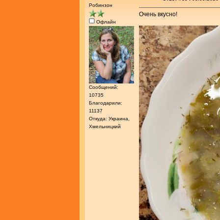
Робинзон
Очень вкусно!
Офлайн
Сообщений:
10735
Благодарили:
11137
Откуда: Украина,
Хмельницкий