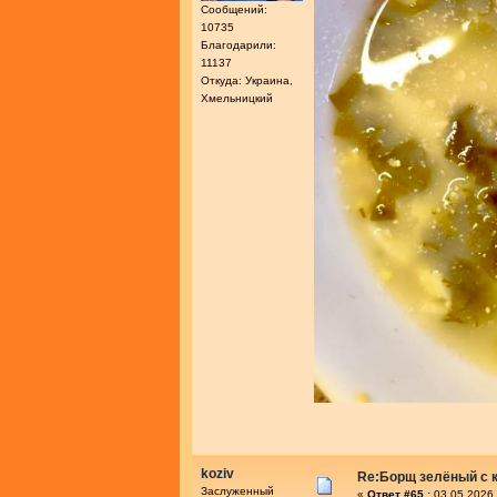
Сообщений:
10735
Благодарили:
11137
Откуда: Украина,
Хмельницкий
koziv
Re:Борщ зелёный с 
Заслуженный
«
Ответ #65 :
03.05.2026 