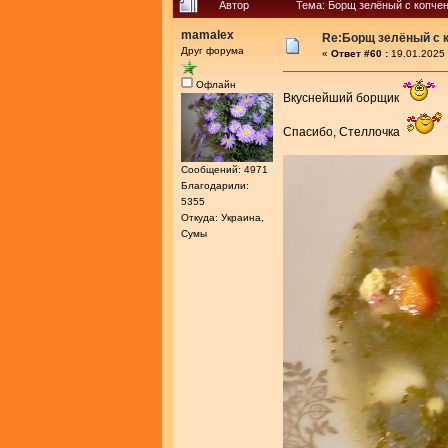
Автор
Тема: Борщ зелёный с копче
mamalex
Re:Борщ зелёный с 
Друг форума
«
Ответ #60 :
19.01.2025 
Офлайн
Вкуснейший борщик
Спасибо, Стеллочка
Сообщений: 4971
Благодарили:
5355
Откуда: Украина,
Сумы