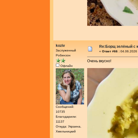
koziv
Re:Борщ зелёный с 
Заслуженный
«
Ответ #66 :
04.06.2026 
Робинзон
Очень вкусно!
Офлайн
Сообщений:
10735
Благодарили:
11137
Откуда: Украина,
Хмельницкий