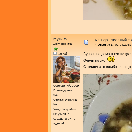
mylik.sv
Re:Борщ зелёный с 
Друг форума
«
Ответ #61 :
02.04.2025 
Бульон не домашнем петухе,
Офлайн
Очень вкусно!
Стеллочка, спасибо за реце
Сообщений: 9069
Благодарили:
9420
Откуда: Украина,
Киев
Чему бы грабли
не учили, а
сердце верит в
чудеса!