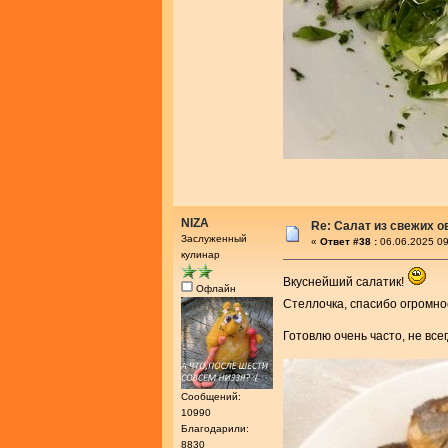
NIZA
Re: Салат из свежих 
Заслуженный
«
Ответ #38 :
06.06.2025 09
кулинар
Вкуснейший салатик!
Офлайн
Стеллочка, спасибо огромно
Готовлю очень часто, не все
Сообщений:
10990
Благодарили:
8830