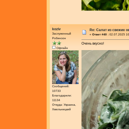
koziv
Re: Салат из свежих 
Заслуженный
«
Ответ #40 :
02.07.2025 10
Робинзон
Очень вкусно!
Офлайн
Сообщений:
10733
Благодарили:
11134
Откуда: Украина,
Хмельницкий