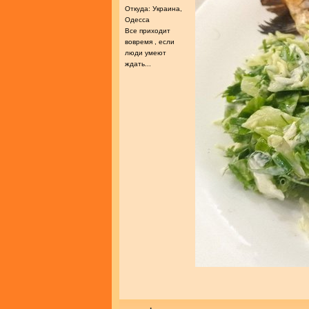
Откуда: Украина,
Одесса
Все приходит
вовремя , если
люди умеют
ждать...