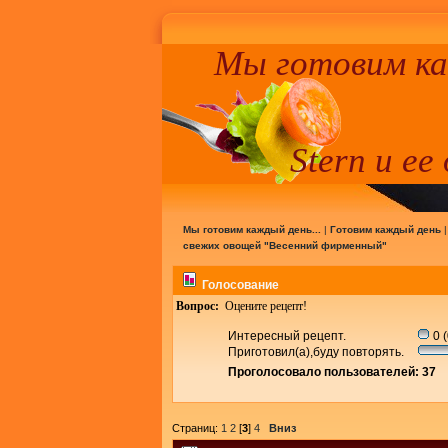
Мы готовим к
Stern и ее
Мы готовим каждый день...
|
Готовим каждый день
свежих овощей "Весенний фирменный"
Голосование
Вопрос:
Оцените рецепт!
Интересный рецепт.
0 
Приготовил(а),буду повторять.
Проголосовало пользователей: 37
Страниц:
1
2
[
3
]
4
Вниз