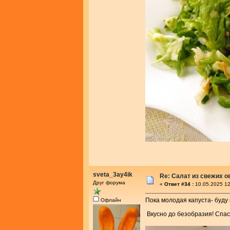
sveta_3ay4ik
Re: Салат из свежих 
Друг форума
«
Ответ #34 :
10.05.2025 12
Пока молодая капуста- буду 
Офлайн
Вкусно до безобразия! Спас