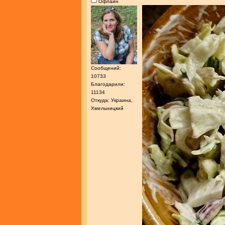
Офлайн
Сообщений:
10733
Благодарили:
11134
Откуда: Украина,
Хмельницкий