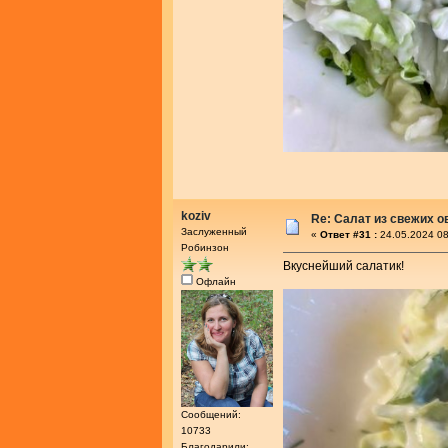
koziv
Re: Салат из свежих 
Заслуженный
«
Ответ #31 :
24.05.2024 08
Робинзон
Вкуснейший салатик!
Офлайн
Сообщений:
10733
Благодарили: