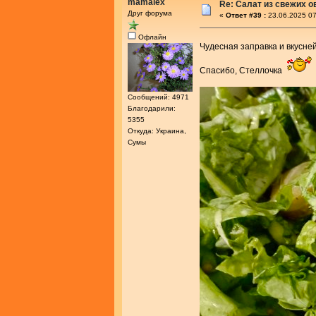
mamalex
Re: Салат из свежих 
Друг форума
«
Ответ #39 :
23.06.2025 07
Офлайн
Чудесная заправка и вкусн
Спасибо, Стеллочка
Сообщений: 4971
Благодарили:
5355
Откуда: Украина,
Сумы