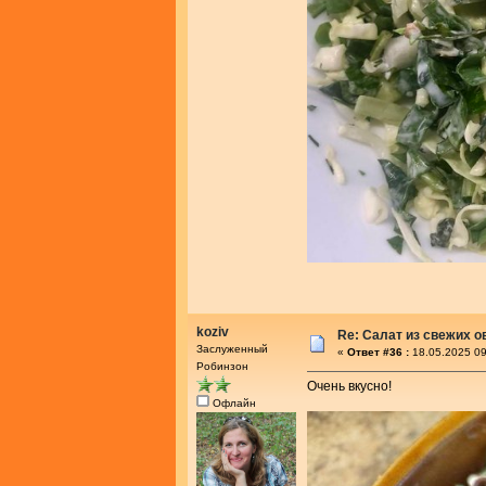
koziv
Re: Салат из свежих 
Заслуженный
«
Ответ #36 :
18.05.2025 09
Робинзон
Очень вкусно!
Офлайн