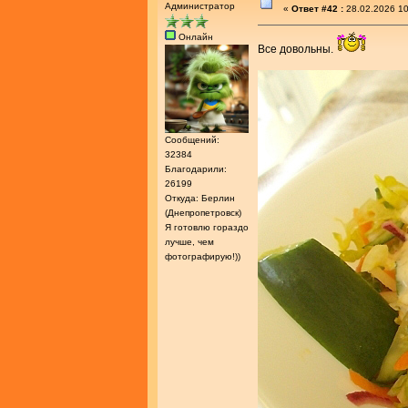
Администратор
«
Ответ #42 :
28.02.2026 10
Онлайн
Все довольны.
Сообщений:
32384
Благодарили:
26199
Откуда: Берлин
(Днепропетровск)
Я готовлю гораздо
лучше, чем
фотографирую!))