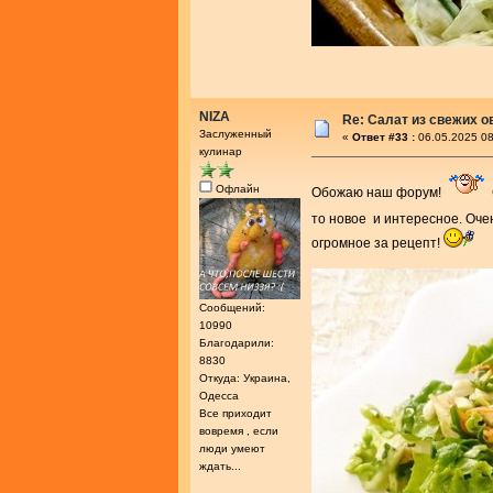
NIZA
Re: Салат из свежих 
Заслуженный
«
Ответ #33 :
06.05.2025 08
кулинар
Офлайн
Обожаю наш форум!
то новое и интересное. Оче
огромное за рецепт!
Сообщений:
10990
Благодарили:
8830
Откуда: Украина,
Одесса
Все приходит
вовремя , если
люди умеют
ждать...