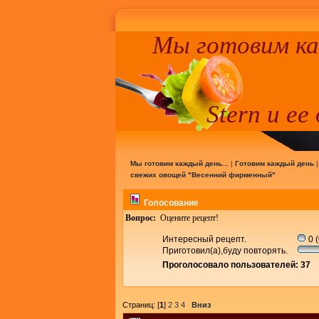
Мы готовим к
Stern и ее
Мы готовим каждый день...
|
Готовим каждый день
свежих овощей "Весенний фирменный"
Голосование
Вопрос:
Оцените рецепт!
Интересный рецепт.
0 
Приготовил(а),буду повторять.
Проголосовало пользователей: 37
Страниц: [
1
]
2
3
4
Вниз