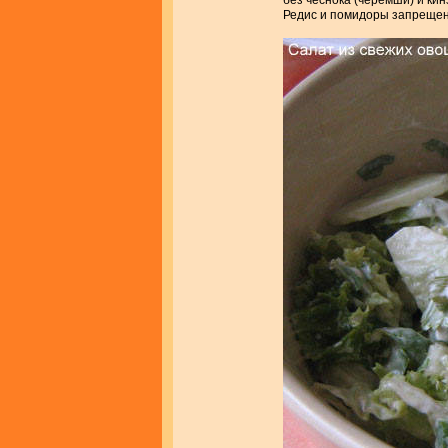
без чеснока (черемши) и кин
Редис и помидоры запреще