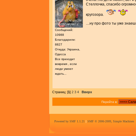
Стеллочка, спасибо огромно
кругозора.
....ну про фото ты уже знаешь
Сообщений:
10988
Благодарили:
8827
Откуда: Украина,
Одесса
Все приходит
вовремя , если
люди умеют
ждать...
Страниц: [
1
]
2
3
4
Вверх
Перейти в:
Powered by SMF 1.1.21
|
SMF © 2006-2009, Simple Machines