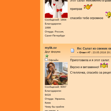
этот салат неизменно в фав
приправ
спасибо тебе огромное
Сообщений: 1664
Благодарили:
1898
Откуда: Россия,
Санкт-Петербург
mylik.sv
Re: Салат из свежих 
Друг форума
«
Ответ #7 :
23.05.2016 20:
Приготовила и я этот салат.
Офлайн
Вкусно и витаминно!
Стеллочка, спасибо за реце
Сообщений: 9067
Благодарили:
9416
Откуда: Украина,
Киев
Чему бы грабли
не учили, а