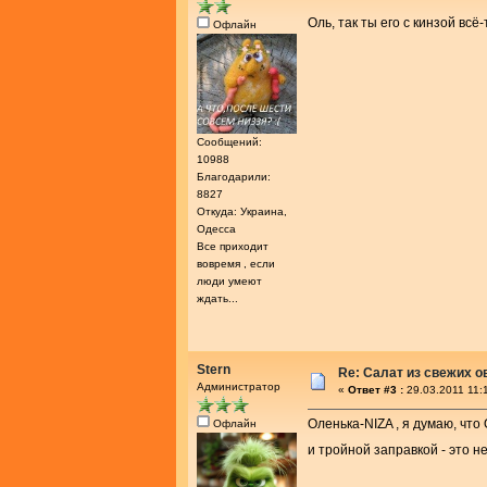
Оль, так ты его с кинзой всё
Офлайн
Сообщений:
10988
Благодарили:
8827
Откуда: Украина,
Одесса
Все приходит
вовремя , если
люди умеют
ждать...
Stern
Re: Салат из свежих 
Администратор
«
Ответ #3 :
29.03.2011 11:
Оленька-NIZA , я думаю, что
Офлайн
и тройной заправкой - это не