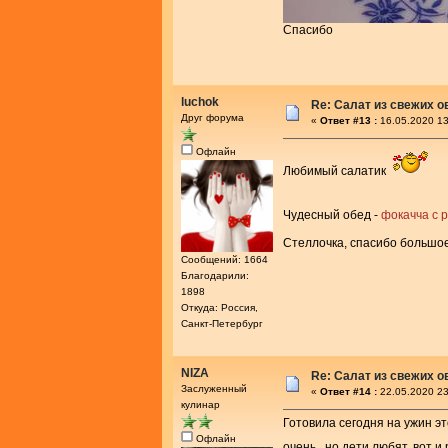
Спасибо
luchok
Re: Салат из свежих 
Друг форума
«
Ответ #13 :
16.05.2020 13
Офлайн
Любимый салатик
Чудесный обед -
фокачча с 
Стеллочка, спасибо большо
Сообщений: 1664
Благодарили:
1898
Откуда: Россия,
Санкт-Петербург
NIZA
Re: Салат из свежих 
Заслуженный
«
Ответ #14 :
22.05.2020 23
кулинар
Готовила сегодня на ужин это
Офлайн
очень...но дети любят, вот и