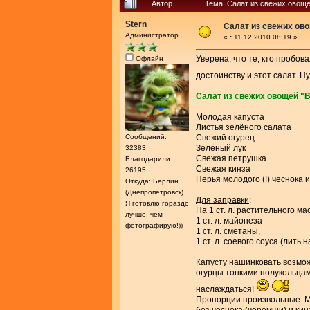
Автор
Тема: Салат из свежих овощ
Stern
Салат из свежих ов
Администратор
«
:
11.12.2010 08:19 »
Уверена, что те, кто пробов
Офлайн
достоинству и этот салат. Н
Салат из свежих овощей 
Молодая капуста
Листья зелёного салата
Сообщений:
Свежий огурец
Зелёный лук
32383
Свежая петрушка
Благодарили:
Свежая кинза
26195
Перья молодого (!) чеснока
Откуда: Берлин
(Днепропетровск)
Для заправки
:
Я готовлю гораздо
На 1 ст. л. растительного ма
лучше, чем
1 ст. л. майонеза
фотографирую!))
1 ст. л. сметаны,
1 ст. л. соевого соуса (лить н
Капусту нашинковать возмож
огурцы тонкими полукольцам
наслаждаться!
Пропорции произвольные. Мо