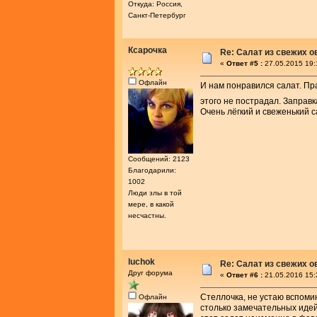
Откуда: Россия,
Санкт-Петербург
Ксарочка
Re: Салат из свежих 
«
Ответ #5 :
27.05.2015 19:
Офлайн
И нам понравился салат. Пра
этого не пострадал. Заправ
Очень лёгкий и свеженький с
Сообщений: 2123
Благодарили:
1002
Люди злы в той
мере, в какой
несчастны.
luchok
Re: Салат из свежих 
Друг форума
«
Ответ #6 :
21.05.2016 15:
Стеллочка, не устаю вспоми
Офлайн
столько замечательных идей