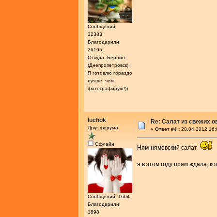
Сообщений:
32383
Благодарили:
26195
Откуда: Берлин
(Днепропетровск)
Я готовлю гораздо
лучше, чем
фотографирую!))
luchok
Re: Салат из свежих 
Друг форума
«
Ответ #4 :
28.04.2012 16:
Офлайн
Ням-нямовский салат
я в этом году прям ждала, к
Сообщений: 1664
Благодарили:
1898