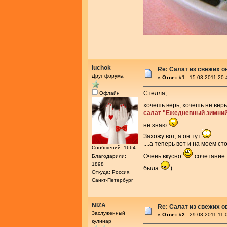
luchok
Re: Салат из свежих 
Друг форума
«
Ответ #1 :
15.03.2011 20:
Стелла,
Офлайн
хочешь верь, хочешь не вер
салат "Ежедневный зимни
не знаю
Захожу вот, а он тут
....а теперь вот и на моем ст
Сообщений: 1664
Очень вкусно
сочетание 
Благодарили:
1898
была
)
Откуда: Россия,
Санкт-Петербург
NIZA
Re: Салат из свежих 
Заслуженный
«
Ответ #2 :
29.03.2011 11:
кулинар