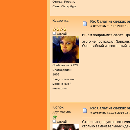
Откуда: Россия,
Санкт-Петербург
Ксарочка
Re: Салат из свежих 
«
Ответ #5 :
27.05.2015 19:
Офлайн
И нам понравился салат. Пра
этого не пострадал. Заправ
Очень лёгкий и свеженький с
Сообщений: 2123
Благодарили:
1002
Люди злы в той
мере, в какой
несчастны.
luchok
Re: Салат из свежих 
Друг форума
«
Ответ #6 :
21.05.2016 15:
Стеллочка, не устаю вспоми
Офлайн
столько замечательных идей