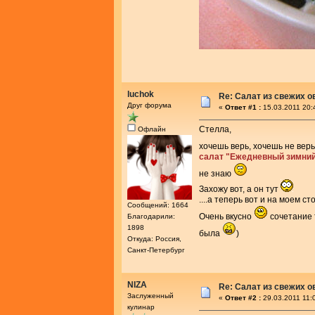
luchok
Re: Салат из свежих 
Друг форума
«
Ответ #1 :
15.03.2011 20:
Стелла,
Офлайн
хочешь верь, хочешь не вер
салат "Ежедневный зимни
не знаю
Захожу вот, а он тут
....а теперь вот и на моем ст
Сообщений: 1664
Очень вкусно
сочетание 
Благодарили:
1898
была
)
Откуда: Россия,
Санкт-Петербург
NIZA
Re: Салат из свежих 
Заслуженный
«
Ответ #2 :
29.03.2011 11:
кулинар