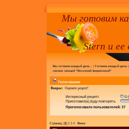
Мы готовим к
Stern и ее
Мы готовим каждый день...
|
Готовим каждый день
свежих овощей "Весенний фирменный"
Голосование
Вопрос:
Оцените рецепт!
Интересный рецепт.
0 
Приготовил(а),буду повторять.
Проголосовало пользователей: 37
Страниц: [
1
]
2
3
4
Вниз