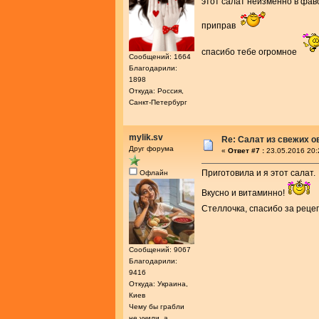
этот салат неизменно в фав
приправ
спасибо тебе огромное
Сообщений: 1664
Благодарили:
1898
Откуда: Россия,
Санкт-Петербург
mylik.sv
Re: Салат из свежих 
Друг форума
«
Ответ #7 :
23.05.2016 20:
Приготовила и я этот салат.
Офлайн
Вкусно и витаминно!
Стеллочка, спасибо за реце
Сообщений: 9067
Благодарили:
9416
Откуда: Украина,
Киев
Чему бы грабли
не учили, а