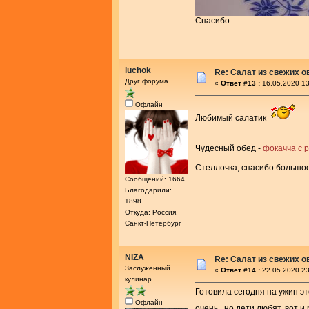
Спасибо
luchok
Re: Салат из свежих 
Друг форума
«
Ответ #13 :
16.05.2020 13
Офлайн
Любимый салатик
Чудесный обед -
фокачча с 
Стеллочка, спасибо большо
Сообщений: 1664
Благодарили:
1898
Откуда: Россия,
Санкт-Петербург
NIZA
Re: Салат из свежих 
Заслуженный
«
Ответ #14 :
22.05.2020 23
кулинар
Готовила сегодня на ужин это
Офлайн
очень...но дети любят, вот и