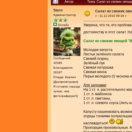
Автор
Тема: Салат из свежих овощ
Stern
Салат из свежих ов
Администратор
«
:
11.12.2010 08:19 »
Уверена, что те, кто пробов
Онлайн
достоинству и этот салат. Н
Салат из свежих овощей 
Молодая капуста
Листья зелёного салата
Сообщений:
Свежий огурец
Зелёный лук
32385
Свежая петрушка
Благодарили:
Свежая кинза
26197
Перья молодого (!) чеснока
Откуда: Берлин
(Днепропетровск)
Для заправки
:
Я готовлю гораздо
На 1 ст. л. растительного ма
лучше, чем
1 ст. л. майонеза
фотографирую!))
1 ст. л. сметаны,
1 ст. л. соевого соуса (лить н
Капусту нашинковать возмож
огурцы тонкими полукольцам
наслаждаться!
Пропорции произвольные. Мо