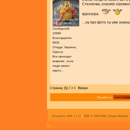
Стеллочка, спасибо огромно
кругозора.
....ну про фото ты уже знаешь
Сообщений:
10990
Благодарили:
8830
Откуда: Украина,
Одесса
Все приходит
вовремя , если
люди умеют
ждать...
Страниц: [
1
]
2
3
4
Вверх
Перейти в:
Powered by SMF 1.1.21
|
SMF © 2006-2009, Simple Machines