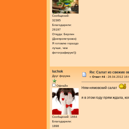
Сообщений:
32385
Благодарили:
26197
Откуда: Берлин
(Днепропетровск)
Я готовлю гораздо
лучше, чем
фотографирую!))
luchok
Re: Салат из свежих 
Друг форума
«
Ответ #4 :
28.04.2012 16:
Офлайн
Ням-нямовский салат
я в этом году прям ждала, к
Сообщений: 1664
Благодарили:
1898