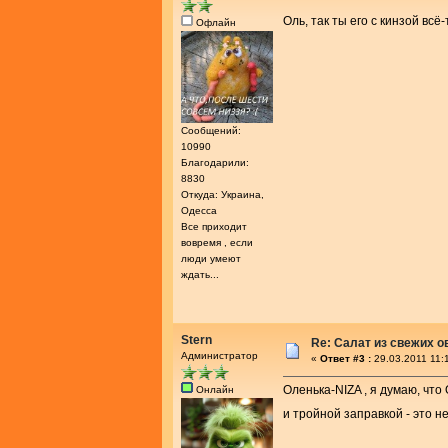
Оль, так ты его с кинзой всё
Офлайн
Сообщений:
10990
Благодарили:
8830
Откуда: Украина,
Одесса
Все приходит
вовремя , если
люди умеют
ждать...
Stern
Re: Салат из свежих 
Администратор
«
Ответ #3 :
29.03.2011 11:
Оленька-NIZA , я думаю, что
Онлайн
и тройной заправкой - это не