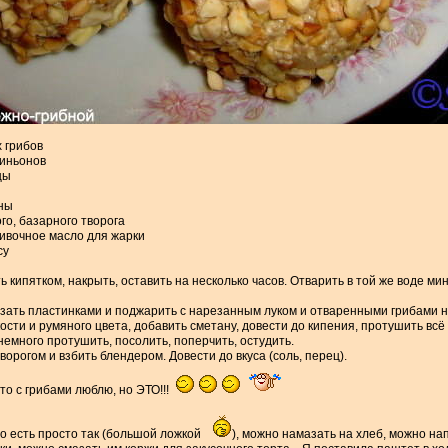
х грибов
пиньонов
цы
аны
ого, базарного творога
ливочное масло для жарки
су
 кипятком, накрыть, оставить на несколько часов. Отварить в той же воде мин
ать пластинками и поджарить с нарезанным луком и отваренными грибами на
сти и румяного цвета, добавить сметану, довести до кипения, протушить вс
 немного протушить, посолить, поперчить, остудить.
ворогом и взбить блендером. Довести до вкуса (соль, перец).
что с грибами люблю, но ЭТО!!!
о есть просто так (большой ложкой
), можно намазать на хлеб, можно н