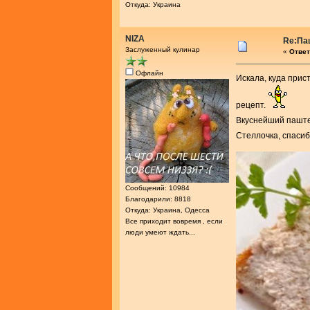
Откуда: Украина
NIZA
Re:Па
Заслуженный кулинар
«
Ответ
Офлайн
Искала, куда прис
рецепт.
Вкуснейший паште
Стеллочка, спасиб
Сообщений: 10984
Благодарили: 8818
Откуда: Украина, Одесса
Все приходит вовремя , если
люди умеют ждать...