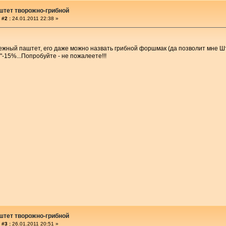
штет творожно-грибной
 #2 :
24.01.2011 22:38 »
нежный паштет, его даже можно назвать грибной форшмак (да позволит мне 
"-15%...Попробуйте - не пожалеете!!!
штет творожно-грибной
 #3 :
26.01.2011 20:51 »