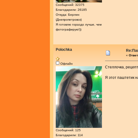
Сообщений: 32375
Благодарили: 26185
Откуда: Берлин
(Днепропетровск)
Я готовлю гораздо лучше, чем
фотографирую!))
Polochka
Re:Па
«
Ответ
Офлайн
Стеллочка, рецеп
Я этот паштетик н
Сообщений: 125
Благодарили: 114