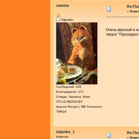
sweeta
Re:Па
«
Ответ
Офлайн
Очень вкусный и 
творог "Президент
Сообщений: 338
Благодарили: 271
Откуда: Украина, Киев
ХП LG-HB2001BY
(масло+йогурт), МВ Panasonic-
ТМН18
tatjanka_1
Re:Па
Новичок
«
Ответ