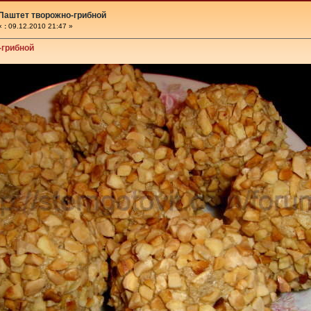
Паштет творожно-грибной
«
:
09.12.2010 21:47 »
-грибной