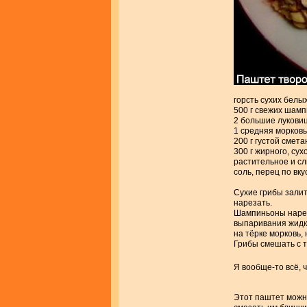
горсть сухих белы
500 г свежих шам
2 большие лукови
1 средняя морковь
200 г густой смет
300 г жирного, сух
растительное и с
соль, перец по вку
Сухие грибы залить
нарезать.
Шампиньоны нарез
выпаривания жидко
на тёрке морковь,
Грибы смешать с т
Я вообще-то всё, 
Этот паштет можн