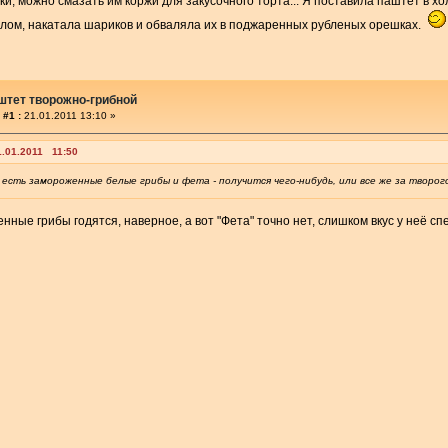
ки, можно смазать им коржи для закусочного торта... Я поставила паштет в х
лом, накатала шариков и обваляла их в поджаренных рубленых орешках.
штет творожно-грибной
 #1 :
21.01.2011 13:10 »
1.01.2011 11:50
 есть замороженные белые грибы и фета - получится чего-нибудь, или все же за творо
нные грибы годятся, наверное, а вот "Фета" точно нет, слишком вкус у неё сп