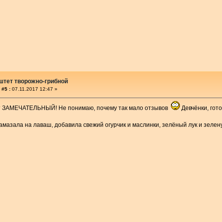
штет творожно-грибной
 #5 :
07.11.2017 12:47 »
т ЗАМЕЧАТЕЛЬНЫЙ! Не понимаю, почему так мало отзывов
Девчёнки, гото
амазала на лаваш, добавила свежий огурчик и маслинки, зелёный лук и зеле