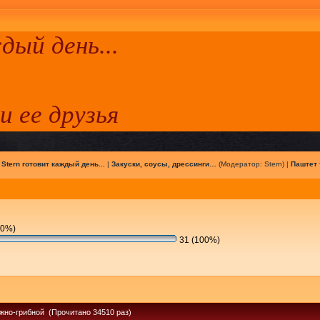
ый день...
 и ее друзья
|
Stern готовит каждый день...
|
Закуски, соусы, дрессинги…
(Модератор:
Stern
) |
Паштет 
(0%)
31 (100%)
жно-грибной (Прочитано 34510 раз)