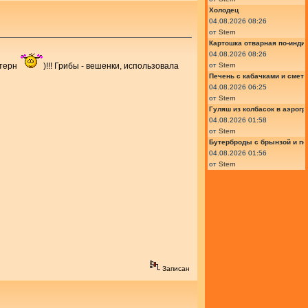
Холодец
04.08.2026 08:26
от
Stern
Картошка отварная по-инди
04.08.2026 08:26
от
Stern
Штерн
)!!! Грибы - вешенки, использовала
Печень с кабачками и смет
04.08.2026 06:25
от
Stern
Гуляш из колбасок в аэрогр
04.08.2026 01:58
от
Stern
Бутерброды с брынзой и п
04.08.2026 01:56
от
Stern
Записан