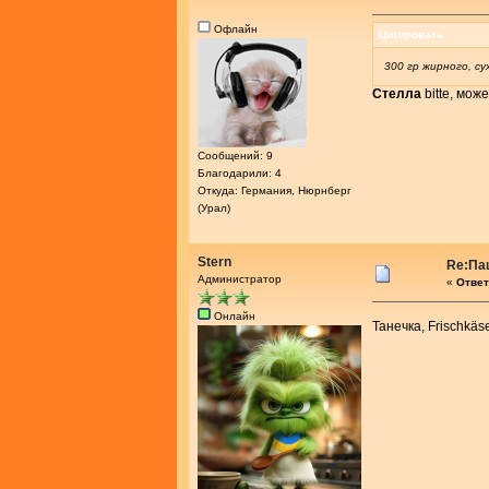
Офлайн
Цитировать
300 гр жирного, су
Стелла
bitte, мож
Сообщений: 9
Благодарили: 4
Откуда: Германия, Нюрнберг
(Урал)
Stern
Re:Па
Администратор
«
Ответ
Онлайн
Танечка, Frischkäs