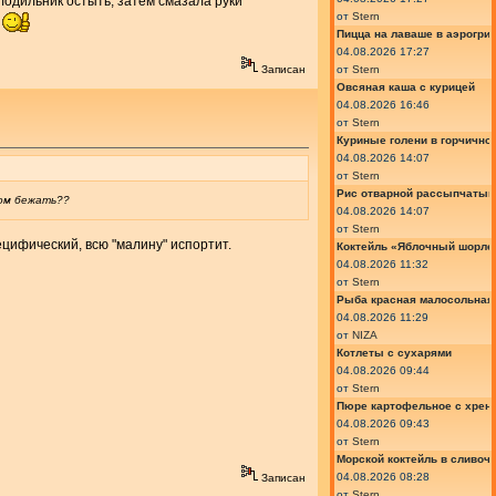
олодильник остыть, затем смазала руки
от
Stern
Пицца на лаваше в аэрогри
04.08.2026 17:27
от
Stern
Записан
Овсяная каша с курицей
04.08.2026 16:46
от
Stern
Куриные голени в горчично
04.08.2026 14:07
от
Stern
Рис отварной рассыпчатый
гом бежать??
04.08.2026 14:07
от
Stern
ецифический, всю "малину" испортит.
Коктейль «Яблочный шорле»
04.08.2026 11:32
от
Stern
Рыба красная малосольная 
04.08.2026 11:29
от
NIZA
Котлеты с сухарями
04.08.2026 09:44
от
Stern
Пюре картофельное с хрено
04.08.2026 09:43
от
Stern
Морской коктейль в сливоч
04.08.2026 08:28
Записан
от
Stern