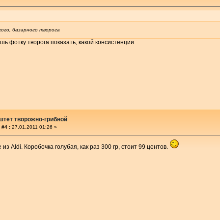
хого, базарного творога
ешь фотку творога показать, какой консистенции
штет творожно-грибной
 #4 :
27.01.2011 01:26 »
e из Aldi. Коробочка голубая, как раз 300 гр, стоит 99 центов.