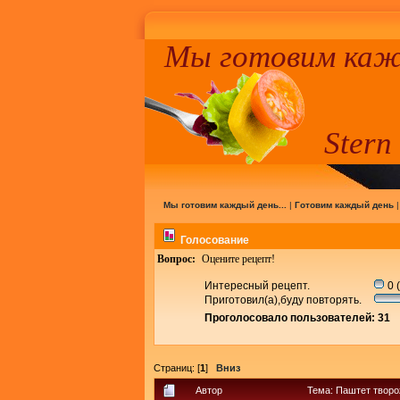
Мы готовим кажд
Stern
Мы готовим каждый день...
|
Готовим каждый день
Голосование
Вопрос:
Оцените рецепт!
Интересный рецепт.
0 
Приготовил(а),буду повторять.
Проголосовало пользователей: 31
Страниц: [
1
]
Вниз
Автор
Тема: Паштет творо