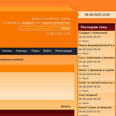
06.08.2026 10:09
Добро пожаловать,
Гость
.
Пожалуйста,
войдите
или
зарегистрируйтесь
.
Последние темы
Сэндвич с бужениной
06.08.2026 10:09
06.08.2026 09:45
от
Stern
Перец фаршированный в ки
06.08.2026 09:44
Начало
Помощь
Поиск
Войти
Регистрация
от
Stern
Суп с кабачками и овсяным
творожно-грибной
06.08.2026 09:08
от
Stern
Омлет с брокколи и сыром
06.08.2026 08:40
от
Stern
Салат из свежей капусты с
06.08.2026 08:34
от
Stern
Соус ягодный
06.08.2026 08:29
от
Stern
ПЕЧАТЬ
Анонс! Скоро на форуме!
06.08.2026 07:21
от
Stern