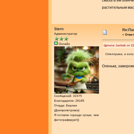
смазать им блинчи
растительным мас
Stern
Re:Па
Администратор
«
Ответ
Онлайн
Цитата: luchok от 2
Стеллушка, а если
Оленька, замороже
Сообщений: 32375
Благодарили: 26185
Откуда: Берлин
(Днепропетровск)
Я готовлю гораздо лучше, чем
фотографирую!))