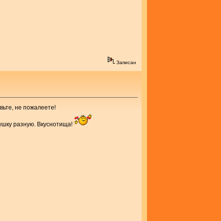
Записан
вьте, не пожалеете!
нушку разную. Вкуснотища!