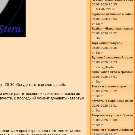
05.08.2026 10:35
от
МАМА СОНИ
Куриные отбивные с кабач
05.08.2026 10:04
от
Stern
Трайфл «Банановая караме
05.08.2026 08:52
от
Stern
Торт «Апфельмусс»
05.08.2026 07:45
от
Stern
Бульон (прозрачный, золот
05.08.2026 07:23
от
sveta_3ay4ik
Кабачковая икра с грибами
05.08.2026 07:01
от
Stern
ут 20-30. Остудить, отвар слить, грибы
Тыква в соевом соусе
05.08.2026 06:52
 смеси растительного и сливочного масла до
от
Stern
ё вместе. В последний момент добавить натёртую
Котлеты с жареными бакла
05.08.2026 06:51
от
Stern
Творожное суфле с броккол
05.08.2026 06:09
от
Stern
Кабачки с сыром и сливкам
аполнить им профитроли или тарталетки, можно
04.08.2026 17:27