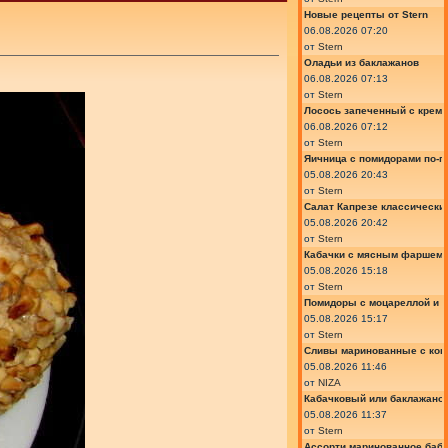
Новые рецепты от Stern
06.08.2026 07:20
от
Stern
Оладьи из баклажанов
06.08.2026 07:13
от
Stern
Лосось запеченный с крем
06.08.2026 07:12
от
Stern
Яичница с помидорами по-г
05.08.2026 20:43
от
Stern
Салат Капрезе классически
05.08.2026 20:42
от
Stern
Кабачки с мясным фаршем 
05.08.2026 15:18
от
Stern
Помидоры с моцареллой и 
05.08.2026 15:17
от
Stern
Сливы маринованные с кон
05.08.2026 11:46
от
NIZA
Кабачковый или баклажано
05.08.2026 11:37
от
Stern
Ассорти маринованное баб