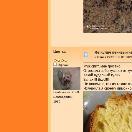
Цветка
Re:Кулич ленивый из
«
Ответ #221 :
03.05.2021
Офлайн
Муж спит, мне грустно.
Отрезала себе кусочек от ку
Какой чудесный кулич.
Запах!!!! Вкус!!!!
Не понимаю, как из такого ж
Изменила я своему лимонном
Сообщений: 2669
Благодарили:
1939