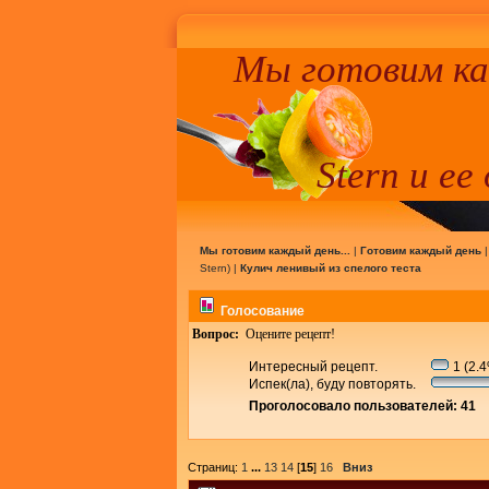
Мы готовим к
Stern и ее
Мы готовим каждый день...
|
Готовим каждый день
Stern
) |
Кулич ленивый из спелого теста
Голосование
Вопрос:
Оцените рецепт!
Интересный рецепт.
1 (2.
Испек(ла), буду повторять.
Проголосовало пользователей: 41
Страниц:
1
...
13
14
[
15
]
16
Вниз