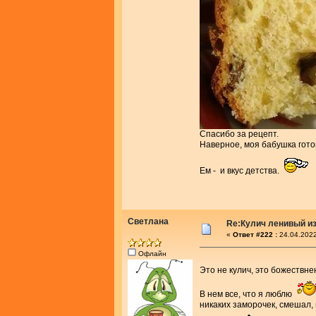
Спасибо за рецепт.
Наверное, моя бабушка гото
Ем - и вкус детства.
Светлана
Re:Кулич ленивый из
«
Ответ #222 :
24.04.2022
Офлайн
Это не кулич, это божествн
В нем все, что я люблю
никаких заморочек, смешал, 