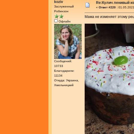
koziv
Re:Кулич ленивый из
Заслуженный
«
Ответ #220 :
01.05.2021
Робинзон
Мама не изменяет этому рец
Офлайн
Сообщений:
10733
Благодарили:
11134
Откуда: Украина,
Хмельницкий