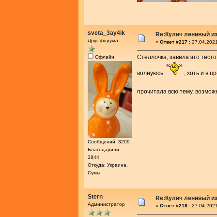
sveta_3ay4ik
Re:Кулич ленивый из
Друг форума
«
Ответ #217 :
27.04.2021
Стеллочка, завела это тесто
Офлайн
волнуюсь
, хоть и в 
прочитала всю тему, возмож
Сообщений: 3209
Благодарили:
3844
Откуда: Украина,
Сумы
Stern
Re:Кулич ленивый из
Администратор
«
Ответ #218 :
27.04.2021