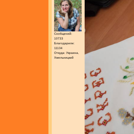
Сообщений:
10733
Благодарили:
11134
Откуда: Украина,
Хмельницкий