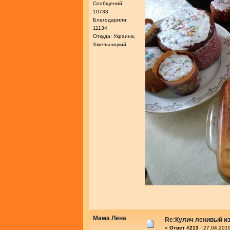
Сообщений:
10733
Благодарили:
11134
Откуда: Украина,
Хмельницкий
Мама Лена
Re:Кулич ленивый из
«
Ответ #213 :
27.04.2019