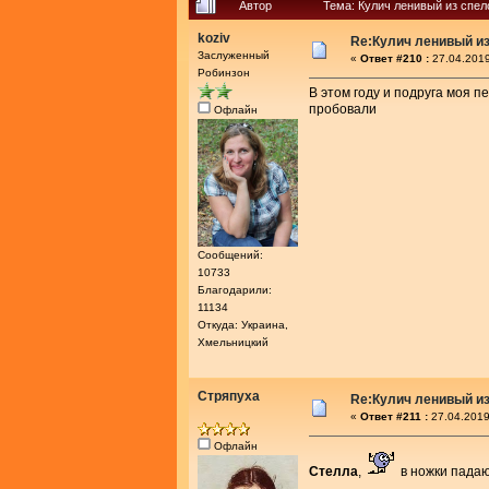
Автор
Тема: Кулич ленивый из спел
koziv
Re:Кулич ленивый из
Заслуженный
«
Ответ #210 :
27.04.2019
Робинзон
В этом году и подруга моя п
пробовали
Офлайн
Сообщений:
10733
Благодарили:
11134
Откуда: Украина,
Хмельницкий
Стряпуха
Re:Кулич ленивый из
«
Ответ #211 :
27.04.2019
Офлайн
Стелла
,
в ножки падаю