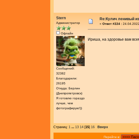
Stern
Re:Кулич ленивый из
Администратор
«
Ответ #224 :
24.04.2022
Офлайн
Ириша, на здоровье вам все
Сообщений:
32382
Благодарили:
26195
Откуда: Берлин
(Днепропетровск)
Я готовлю гораздо
лучше, чем
фотографирую!))
Страниц:
1
...
13
14
[
15
]
16
Вверх
Перейти в: