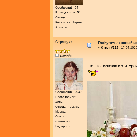
Сообщений: 94
Благодарили: 51
Откуда:
Казахстан, Тараз-
Алматы
Стряпуха
Re:Кулич ленивый из
«
Ответ #215 :
17.04.2020
Офлайн
Стеллик, испекла и эти. Ар
Сообщений: 2947
Благодарили:
2052
Откуда: Россия,
Москва
Снюсь в
кошмарах.
Недорого.