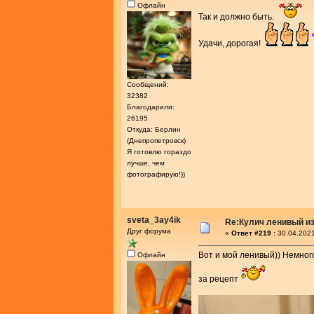
Офлайн
Так и должно быть.
Удачи, дорогая!
Сообщений:
32382
Благодарили:
26195
Откуда: Берлин
(Днепропетровск)
Я готовлю гораздо
лучше, чем
фотографирую!))
sveta_3ay4ik
Re:Кулич ленивый из
Друг форума
«
Ответ #219 :
30.04.2021
Вот и мой ленивый)) Немног
Офлайн
за рецепт