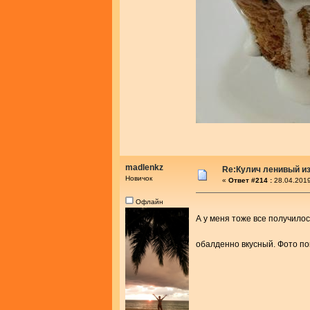
madlenkz
Re:Кулич ленивый из
Новичок
«
Ответ #214 :
28.04.2019
Офлайн
А у меня тоже все получило
обалденно вкусный. Фото пок