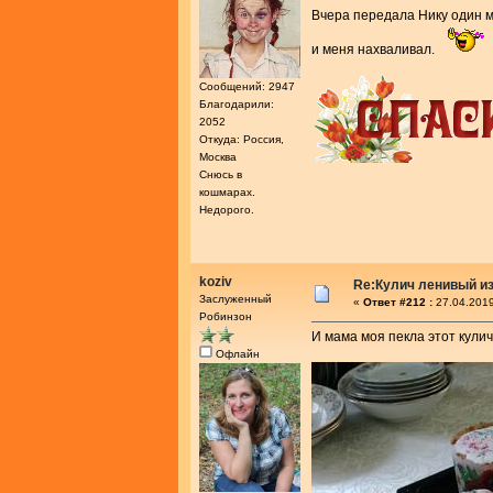
Вчера передала Нику один м
и меня нахваливал.
Сообщений: 2947
Благодарили:
2052
Откуда: Россия,
Москва
Снюсь в
кошмарах.
Недорого.
koziv
Re:Кулич ленивый из
Заслуженный
«
Ответ #212 :
27.04.2019
Робинзон
И мама моя пекла этот кулич
Офлайн