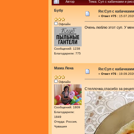
Автор
Тема: Суп с кабачками и рис
Бубу
Re:Суп с кабачками
«
Ответ #75 :
15.07.202
Офлайн
Очень люблю этот суп. У ме
Сообщений: 1238
Благодарили: 775
Мама Лена
Re:Суп с кабачками
«
Ответ #76 :
19.09.202
Офлайн
Стеллочка,спасибо за реце
Сообщений: 1809
Благодарили:
1849
Откуда: Россия,
Чувашия