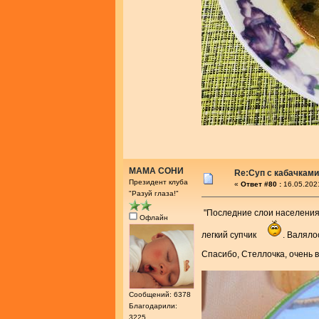
МАМА СОНИ
Re:Суп с кабачками
Президент клуба
«
Ответ #80 :
16.05.202
"Разуй глаза!"
"Последние слои населени
Офлайн
легкий супчик
. Валяло
Спасибо, Стеллочка, очень 
Сообщений: 6378
Благодарили:
3225