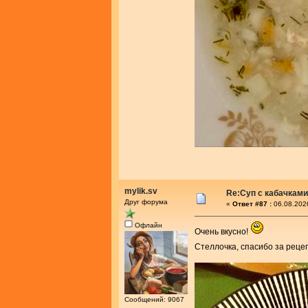
mylik.sv
Re:Суп с кабачками
Друг форума
«
Ответ #87 :
06.08.202
Офлайн
Очень вкусно!
Стеллочка, спасибо за реце
Сообщений: 9067