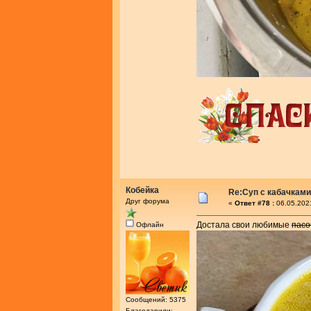
Кобейка
Re:Суп с кабачками
Друг форума
«
Ответ #78 :
06.05.202
Достала свои любимые
пасо
Офлайн
Сообщений: 5375
Благодарили: