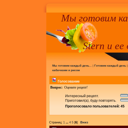
Мы готовим к
Stern и ее
Мы готовим каждый день...
|
Готовим каждый день
кабачками и рисом
Голосование
Вопрос:
Оцените рецепт!
Интересный рецепт.
Приготовил(а), буду повторять.
Проголосовало пользователей: 45
Страниц:
1
...
4
5
[
6
]
Вниз