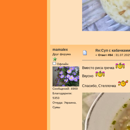
mamalex
Re:Суп с кабачками
Друг форума
«
Ответ #84 :
31.07.202
Офлайн
Вместо риса гречка
Вкусно
Спасибо, Стеллочка
Сообщений: 4969
Благодарили:
5353
Откуда: Украина,
Сумы