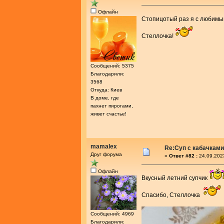
Офлайн
Стопицотый раз я с любим
Стеллочка!
Сообщений: 5375
Благодарили:
3568
Откуда: Киев
В доме, где
пахнет пирогами,
живет счастье!
mamalex
Re:Суп с кабачками
Друг форума
«
Ответ #82 :
24.09.202
Офлайн
Вкусный летний супчик
Спасибо, Стеллочка
Сообщений: 4969
Благодарили: