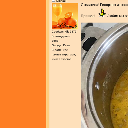
Офлайн
Стеллочка! Репортаж из ка
Пришел!
Любим мы вс
Сообщений: 5375
Благодарили:
3568
Откуда: Киев
В доме, где
пахнет пирогами,
живет счастье!