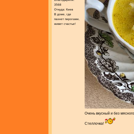
3568
Откуда: Киев
В доме, где
пахнет пирогами,
живет счастье!
Очень вкусный и без мясног
Стеллочка!