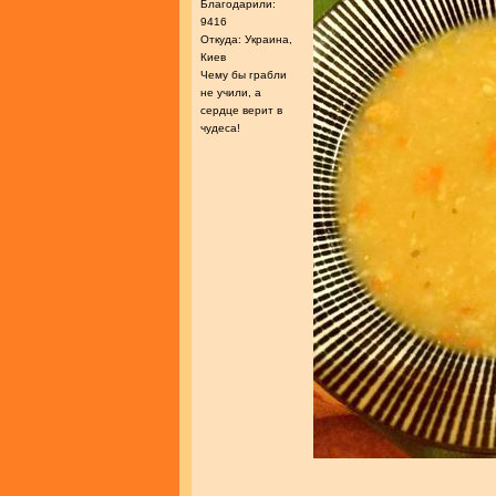
Благодарили:
9416
Откуда: Украина,
Киев
Чему бы грабли
не учили, а
сердце верит в
чудеса!