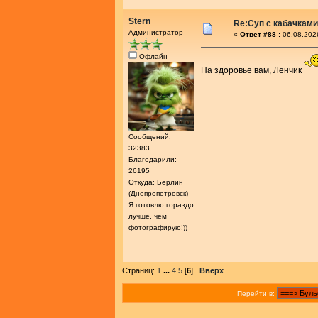
Stern
Re:Суп с кабачками
Администратор
«
Ответ #88 :
06.08.202
Офлайн
На здоровье вам, Ленчик
Сообщений:
32383
Благодарили:
26195
Откуда: Берлин
(Днепропетровск)
Я готовлю гораздо
лучше, чем
фотографирую!))
Страниц:
1
...
4
5
[
6
]
Вверх
Перейти в: