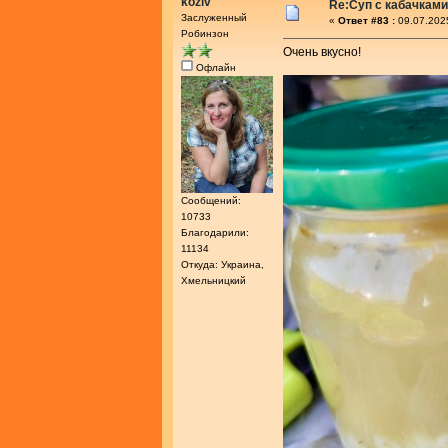
koziv
Re:Суп с кабачками
Заслуженный
«
Ответ #83 :
09.07.202
Робинзон
Очень вкусно!
Офлайн
Сообщений:
10733
Благодарили:
11134
Откуда: Украина,
Хмельницкий