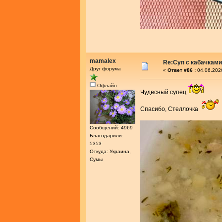
mamalex
Re:Суп с кабачками
Друг форума
«
Ответ #86 :
04.06.202
Офлайн
Чудесный супец
Спасибо, Стеллочка
Сообщений: 4969
Благодарили:
5353
Откуда: Украина,
Сумы