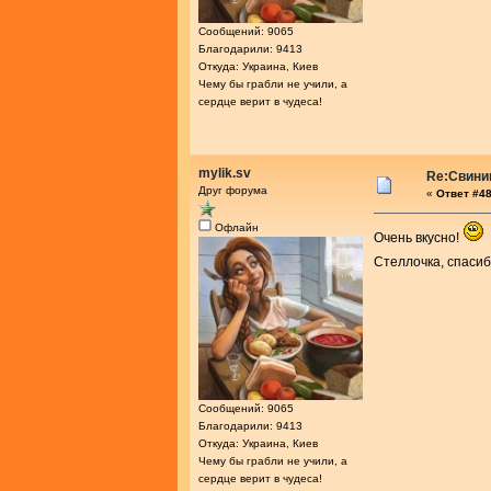
Сообщений: 9065
Благодарили: 9413
Откуда: Украина, Киев
Чему бы грабли не учили, а
сердце верит в чудеса!
mylik.sv
Re:Свини
Друг форума
«
Ответ #48
Офлайн
Очень вкусно!
Стеллочка, спасиб
Сообщений: 9065
Благодарили: 9413
Откуда: Украина, Киев
Чему бы грабли не учили, а
сердце верит в чудеса!