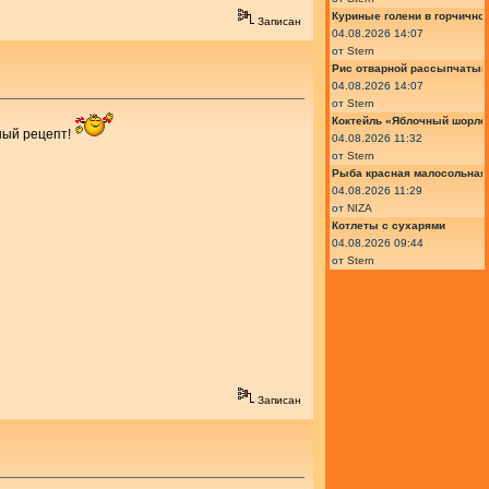
Куриные голени в горчично
Записан
04.08.2026 14:07
от
Stern
Рис отварной рассыпчатый
04.08.2026 14:07
от
Stern
Коктейль «Яблочный шорле»
ьный рецепт!
04.08.2026 11:32
от
Stern
Рыба красная малосольная 
04.08.2026 11:29
от
NIZA
Котлеты с сухарями
04.08.2026 09:44
от
Stern
Записан