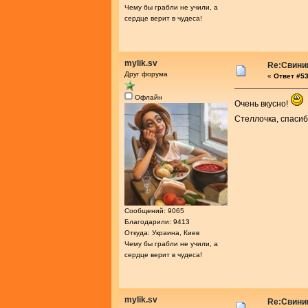
Чему бы грабли не учили, а
сердце верит в чудеса!
mylik.sv
Re:Свини
Друг форума
«
Ответ #53
Офлайн
Очень вкусно!
Стеллочка, спаси
Сообщений: 9065
Благодарили: 9413
Откуда: Украина, Киев
Чему бы грабли не учили, а
сердце верит в чудеса!
mylik.sv
Re:Свини