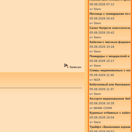
06.08.2026 07:12
от
Stern
Яичница с помидорами по-г
05.08.2026 20:43
от
Stern
Салат Капрезе классически
05.08.2026 20:42
от
Stern
Кабачки с мясным фаршем 
05.08.2026 15:18
от
Stern
Помидоры с моцареллой и 
05.08.2026 15:17
от
Stern
Записан
Сливы маринованные с кон
05.08.2026 11:46
от
NIZA
Кабачковый или баклажано
05.08.2026 11:37
от
Stern
Ассорти маринованное баб
05.08.2026 10:35
от
МАМА СОНИ
Куриные отбивные с кабач
05.08.2026 10:04
от
Stern
Трайфл «Банановая караме
05.08.2026 08:52