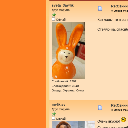
sveta_3ay4ik
Re:Свини
Друг форума
«
Ответ #45
Как жаль что я ра
Офлайн
Стеллочка, спаси
Сообщений: 3207
Благодарили: 3840
Откуда: Украина, Сумы
mylik.sv
Re:Свини
Друг форума
«
Ответ #46
Офлайн
Очень вкусно!
Стеллочка, спасиб