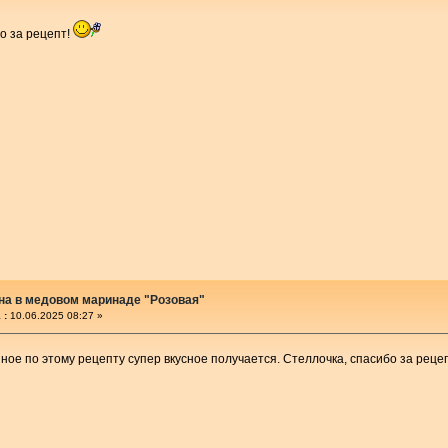
о за рецепт!
на в медовом маринаде "Розовая"
 :
10.06.2025 08:27 »
ное по этому рецепту супер вкусное получается. Стеллочка, спасибо за реце