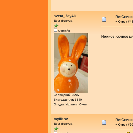
sveta_3ay4ik
Re:Свини
Друг форума
«
Ответ #49
Офлайн
Нежное, сочное мя
Сообщений: 3207
Благодарили: 3840
Откуда: Украина, Сумы
mylik.sv
Re:Свини
Друг форума
«
Ответ #50