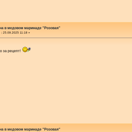
на в медовом маринаде "Розовая"
 :
25.09.2025 11:18 »
бо за рецепт!
на в медовом маринаде "Розовая"