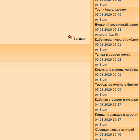
от
Stern
Торт «Апфельмусс»
05.08.2026 07:45
от
Stern
Бульон (прозрачный, золот
05.08.2026 07:23
от
sveta_3ay4ik
Записан
Кабачковая икра с грибами
05.08.2026 07:01
от
Stern
Тыква в соевом соусе
05.08.2026 06:52
от
Stern
Котлеты с жареными бакла
05.08.2026 06:51
от
Stern
Творожное суфле с броккол
05.08.2026 06:09
от
Stern
Кабачки с сыром и сливкам
04.08.2026 17:27
от
Stern
Пицца на лаваше в аэрогри
04.08.2026 17:27
от
Stern
Овсяная каша с курицей
04.08.2026 16:46
от
Stern