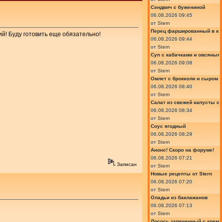
Сэндвич с бужениной
06.08.2026 09:45
от
Stern
Перец фаршированный в ки
ий! Буду готовить еще обязательно!
06.08.2026 09:44
от
Stern
Суп с кабачками и овсяным
06.08.2026 09:08
от
Stern
Омлет с брокколи и сыром
06.08.2026 08:40
от
Stern
Салат из свежей капусты с
06.08.2026 08:34
от
Stern
Соус ягодный
06.08.2026 08:29
от
Stern
Анонс! Скоро на форуме!
06.08.2026 07:21
Записан
от
Stern
Новые рецепты от Stern
06.08.2026 07:20
от
Stern
Оладьи из баклажанов
06.08.2026 07:13
от
Stern
Лосось запеченный с крем