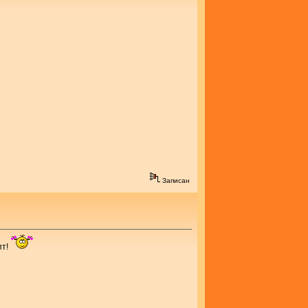
Записан
пт!