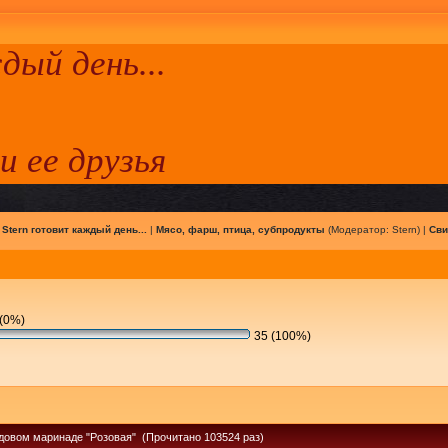
ый день...
 и ее друзья
|
Stern готовит каждый день...
|
Мясо, фарш, птица, субпродукты
(Модератор:
Stern
) |
Сви
(0%)
35 (100%)
довом маринаде "Розовая" (Прочитано 103524 раз)