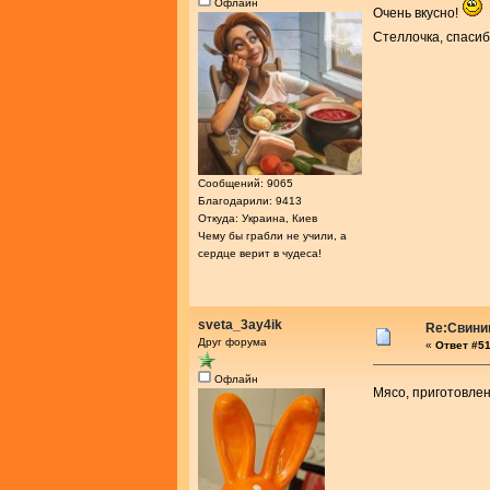
Офлайн
Очень вкусно!
Стеллочка, спасиб
Сообщений: 9065
Благодарили: 9413
Откуда: Украина, Киев
Чему бы грабли не учили, а
сердце верит в чудеса!
sveta_3ay4ik
Re:Свини
Друг форума
«
Ответ #51
Офлайн
Мясо, приготовлен