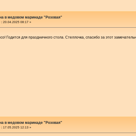
на в медовом маринаде "Розовая"
 :
20.04.2025 08:17 »
со! Годится для праздничного стола. Стеллочка, спасибо за этот замечател
на в медовом маринаде "Розовая"
 :
17.05.2025 12:13 »