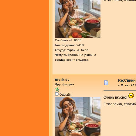
Сообщений: 9065
Благодарили: 9413
Откуда: Украина, Киев
Чему бы грабли не учили, а
сердце верит в чудеса!
mylik.sv
Re:Свини
Друг форума
«
Ответ #47
Офлайн
Очень вкусно!
Стеллочка, спасиб