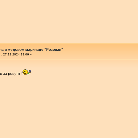
на в медовом маринаде "Розовая"
 :
27.12.2024 13:06 »
о за рецепт!