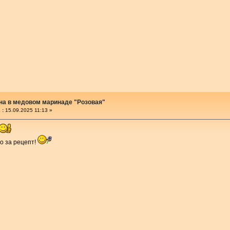
на в медовом маринаде "Розовая"
 :
15.09.2025 11:13 »
о за рецепт!