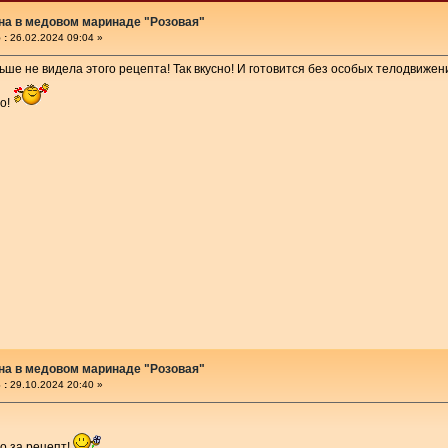
на в медовом маринаде "Розовая"
 :
26.02.2024 09:04 »
ньше не видела этого рецепта! Так вкусно! И готовится без особых телодвижен
бо!
на в медовом маринаде "Розовая"
 :
29.10.2024 20:40 »
о за рецепт!