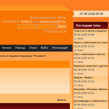
07.08.2026 05:38
Добро пожаловать,
Гость
.
Пожалуйста,
войдите
или
зарегистрируйтесь
.
Последние темы
Тефтели в кисло-сладком с
07.08.2026 05:38
06.08.2026 16:58
от
Stern
Пирог с кабачками из слоён
06.08.2026 15:15
Начало
Помощь
Поиск
Войти
Регистрация
от
Stern
Суп с кабачками и рисом
нина в медовом маринаде "Розовая"
06.08.2026 15:14
от
Stern
Куриные окорочка в духовк
06.08.2026 15:13
от
Stern
Вафли «Зебра»
06.08.2026 15:12
от
Stern
Коктейль «Розовое облако»
06.08.2026 10:21
от
Stern
ПЕЧАТЬ
Бутерброды с кабачками и
06.08.2026 10:20
от
Stern