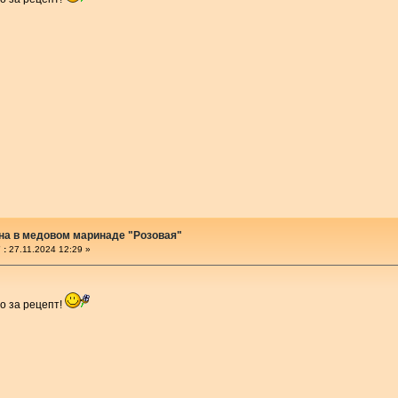
на в медовом маринаде "Розовая"
 :
27.11.2024 12:29 »
о за рецепт!