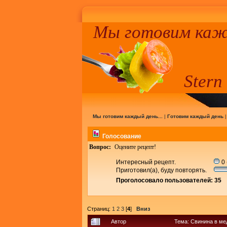
Мы готовим кажд
Stern
Мы готовим каждый день...
|
Готовим каждый день
Голосование
Вопрос:
Оцените рецепт!
Интересный рецепт.
0 
Приготовил(а), буду повторять.
Проголосовало пользователей: 35
Страниц:
1
2
3
[
4
]
Вниз
Автор
Тема: Свинина в ме