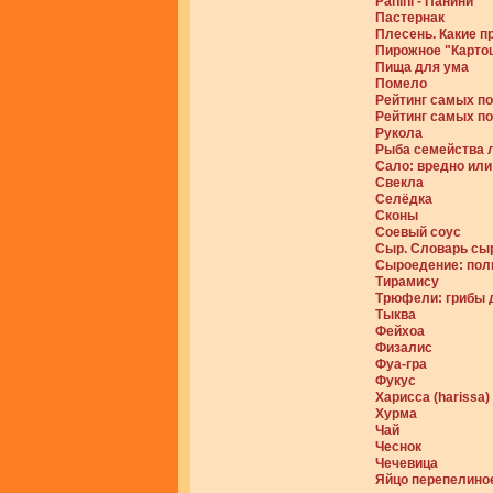
Panini - Панини
Пастернак
Плесень. Какие п
Пирожное "Карто
Пища для ума
Помело
Рейтинг самых п
Рейтинг самых п
Рукола
Рыба семейства 
Сало: вредно или
Свекла
Селёдка
Сконы
Соевый соус
Сыр. Словарь сы
Сыроедение: пол
Тирамису
Трюфели: грибы 
Тыква
Фейхоа
Физалис
Фуа-гра
Фукус
Харисса (harissa)
Хурма
Чай
Чеснок
Чечевица
Яйцо перепелино