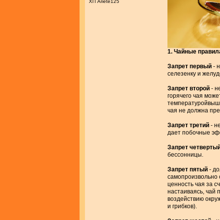
ХП Ariete125
1. Чайные правил
Запрет первый
- 
селезенку и желуд
Запрет второй
- н
горячего чая може
температуройвыше
чая не должна пре
Запрет третий
- н
дает побочные эф
Запрет четверты
бессонницы.
Запрет пятый
- д
самопроизвольно о
ценность чая за с
настаиваясь, чай 
воздействию окруж
и грибков).