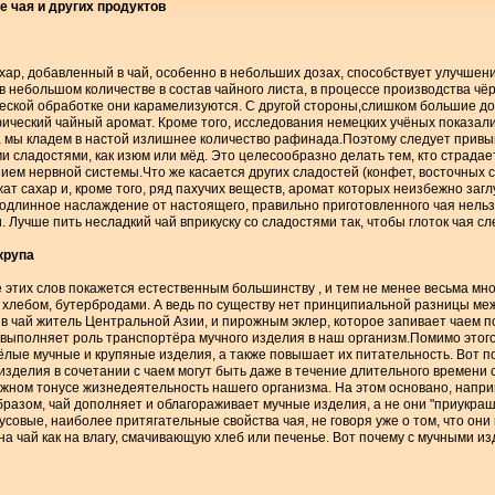
е чая и других продуктов
хар, добавленный в чай, особенно в небольших дозах, способствует улучшен
в небольшом количестве в состав чайного листа, в процессе производства чёр
ческой обработке они карамелизуются. С другой стороны,слишком большие до
ческий чайный аромат. Кроме того, исследования немецких учёных показали,
а мы кладем в настой излишнее количество рафинада.Поэтому следует привы
ми сладостями, как изюм или мёд. Это целесообразно делать тем, кто страд
ем нервной системы.Что же касается других сладостей (конфет, восточных 
жат сахар и, кроме того, ряд пахучих веществ, аромат которых неизбежно за
подлинное наслаждение от настоящего, правильно приготовленного чая нель
 Лучше пить несладкий чай вприкуску со сладостями так, чтобы глоток чая сле
 крупа
 этих слов покажется естественным большинству , и тем не менее весьма мно
 хлебом, бутербродами. А ведь по существу нет принципиальной разницы ме
в чай житель Центральной Азии, и пирожным эклер, которое запивает чаем по
 выполняет роль транспортёра мучного изделия в наш организм.Помимо этого
лые мучные и крупяные изделия, а также повышает их питательность. Вот п
изделия в сочетании с чаем могут быть даже в течение длительного времен
ужном тонусе жизнедеятельность нашего организма. На этом основано, напр
бразом, чай дополняет и облагораживает мучные изделия, а не они "приукраш
совые, наиболее притягательные свойства чая, не говоря уже о том, что они 
на чай как на влагу, смачивающую хлеб или печенье. Вот почему с мучными из