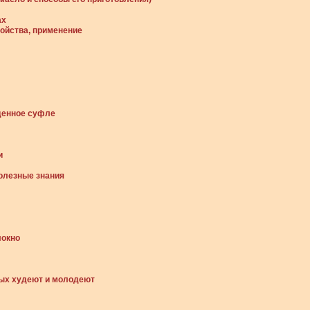
ах
ойства, применение
денное суфле
и
е
олезные знания
олокно
рых худеют и молодеют