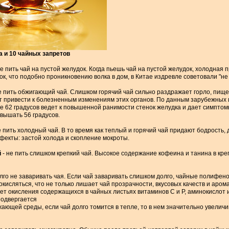
а и 10 чайных запретов
не пить чай на пустой желудок. Когда пьешь чай на пустой желудок, холодная 
ок, что подобно проникновению волка в дом, в Китае издревле советовали "не 
е пить обжигающий чай. Слишком горячий чай сильно раздражает горло, пище
т привести к болезненным изменениям этих органов. По данным зарубежных 
 62 градусов ведет к повышенной ранимости стенок желудка и дает симптом
вышать 56 градусов.
е пить холодный чай. В то время как теплый и горячий чай придают бодрость
фекты: застой холода и скопление мокроты.
й
- не пить слишком крепкий чай. Высокое содержание кофеина и танина в кре
олго не заваривать чая. Если чай заваривать слишком долго, чайные полифе
кисляться, что не только лишает чай прозрачности, вкусовых качеств и аром
чет окисления содержащихся в чайных листьях витаминов С и Р, аминокислот и
подвергается
ающей среды, если чай долго томится в тепле, то в нем значительно увелич