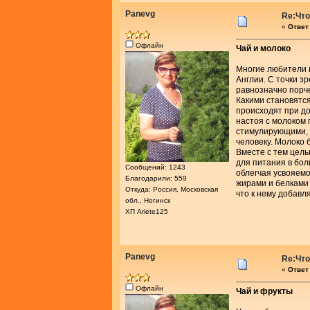
Panevg
Re:Что
«
Ответ 
Офлайн
Чай и молоко
Многие любители и
Англии. С точки з
равнозначно порче
Какими становятс
происходят при до
настоя с молоком
стимулирующими, 
человеку. Молоко 
Вместе с тем цел
для питания в бо
Сообщений: 1243
облегчая усвояемо
Благодарили: 559
жирами и белками 
Откуда: Россия, Московская
что к нему добав
обл., Ногинск
ХП Ariete125
Panevg
Re:Что
«
Ответ 
Офлайн
Чай и фрукты