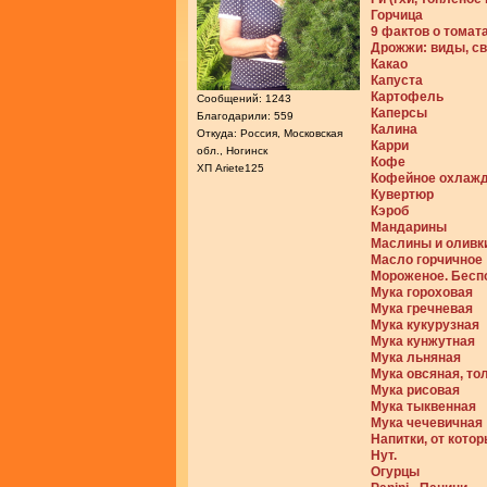
Горчица
9 фактов о томат
Дрожжи: виды, св
Какао
Капуста
Картофель
Сообщений: 1243
Каперсы
Благодарили: 559
Калина
Откуда: Россия, Московская
Карри
обл., Ногинск
Кофе
ХП Ariete125
Кофейное охлаж
Кувертюр
Кэроб
Мандарины
Маслины и оливк
Масло горчично
Мороженое. Бесп
Мука гороховая
Мука гречневая
Мука кукурузная
Мука кунжутная
Мука льняная
Мука овсяная, т
Мука рисовая
Мука тыквенная
Мука чечевичная
Напитки, от кото
Нут.
Огурцы