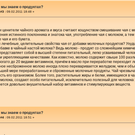
 мы знаем о продуктах?
#3 :
09.02.2011 18:48 »
 ценители чайного аромата и вкуса считают кощунством смешивание чая с мол
рения истинного поклонника и знатока чая, употребление чая с молоком, а тем 
 чая и его букета.
я лечебные, целительные свойства чая от добавки молочных продуктов? Ухуд
бавке в чайный настой молока? Ведь молоко - продукт со сложнейшим химиче
 представляет собой в высшей степени питательный, легко усваиваемый чел
и укрепляющими качествами. Как известно, молоко содержит свыше 100 раз
богато до 20 видами витаминов, причём в масло при переработке переходит ли
ьное несброженное молоко иногда плохо переваривается желудком, чем и объ
льшей мере переработанные и сброженные молочные продукты. Чай чрезвычай
сть его организмом. Более того, растительные жиры и белки, имеющиеся в 
молока, создают особо питательный, исключительно полезный для человека ж
ляется довольно внушительный набор витаминов и стимулирующих веществ.
 мы знаем о продуктах?
#4 :
09.02.2011 18:51 »