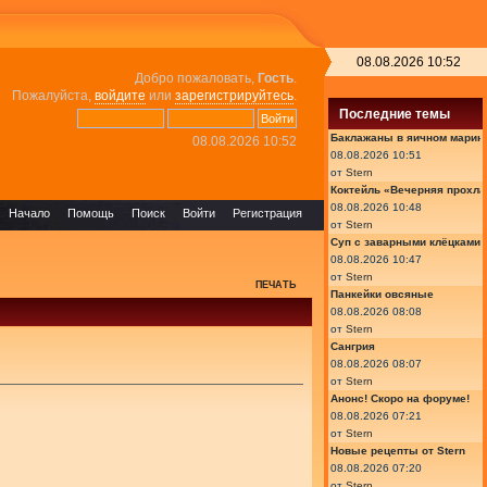
08.08.2026 10:52
Добро пожаловать,
Гость
.
Пожалуйста,
войдите
или
зарегистрируйтесь
.
Последние темы
Баклажаны в яичном марин
08.08.2026 10:52
08.08.2026 10:51
от
Stern
Коктейль «Вечерняя прохла
08.08.2026 10:48
Начало
Помощь
Поиск
Войти
Регистрация
от
Stern
Суп с заварными клёцками
08.08.2026 10:47
от
Stern
ПЕЧАТЬ
Панкейки овсяные
08.08.2026 08:08
от
Stern
Сангрия
08.08.2026 08:07
от
Stern
Анонс! Скоро на форуме!
08.08.2026 07:21
от
Stern
Новые рецепты от Stern
08.08.2026 07:20
от
Stern