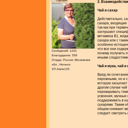
Офлайн
2. Взаимодействи
Чай и сахар
Действительно, са
сахара, входящие 
так как при терми
заглушают специфи
витамина В1, когд
сахара или с таки
особенно истощени
что все они содер
Сообщений: 1243
почему получить 
Благодарили: 559
иными сладостями.
Откуда: Россия, Московская
обл., Ногинск
Чай и мука, чай и
ХП Ariete125
Вряд ли сочетание
пирожными, но и с
которую засыпает 
другом случае чай
переваривать тяжё
усвоения, мучные 
поддерживать в н
сухарями. Таким о
общем снижают вку
следует смотреть 