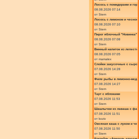
Лосось с помидорами и гор
08.08.2026 07:14
от
Stern
Лосось с лимоном и чеснок
08.08.2026 07:10
от
Stern
Пирог яблочный "Новинка"
08.08.2026 07:08
от
Stern
Винный напиток из лепестк
08.08.2026 07:05
от
mamalex
Слойки закусочные с сыром
07.08.2026 14:28
от
Stern
Филе рыбы в лимонно-медо
07.08.2026 14:27
от
Stern
Тарт с яблоками
07.08.2026 11:53
от
Stern
Шашлычки из лаваша с фа
07.08.2026 11:51
от
koziv
Овсяная каша с луком и че
07.08.2026 11:50
от
Stern
Коктейль «Апероль классик