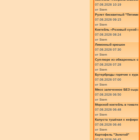
07.08.2026 10:19
от
Stern
Рулет бисквитный "Пятимин
07.08.2026 09:15
от
Stern
Коктейль «Розовый сухой м
07.08.2026 08:24
от
Stern
Лимонный крюшон
07.08.2026 07:30
от
Stern
Суп-пюре из обжаренных ов
07.08.2026 07:28
от
Stern
Бутерброды горячие с курин
07.08.2026 07:00
от
Stern
Мясо запеченное БЕЗ сыра 
07.08.2026 06:50
от
Stern
Морской коктейль в томатн
07.08.2026 06:48
от
Stern
Капуста тушёная с кефиром
07.08.2026 06:46
от
Stern
Картофель "Золотой"
07.08.2026 06:45