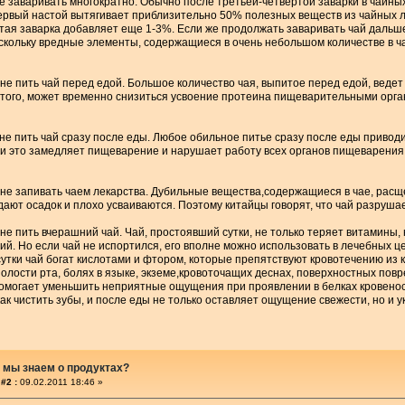
не заваривать многократно. Обычно после третьей-четвертой заварки в чайны
ервый настой вытягивает приблизительно 50% полезных веществ из чайных ли
тая заварка добавляет еще 1-3%. Если же продолжать заваривать чай дальше
скольку вредные элементы, содержащиеся в очень небольшом количестве в ча
 не пить чай перед едой. Большое количество чая, выпитое перед едой, веде
 того, может временно снизиться усвоение протеина пищеварительными орган
 не пить чай сразу после еды. Любое обильное питье сразу после еды приво
 и это замедляет пищеварение и нарушает работу всех органов пищеварения,
 не запивать чаем лекарства. Дубильные вещества,содержащиеся в чае, расщ
дают осадок и плохо усваиваются. Поэтому китайцы говорят, что чай разрушае
 не пить вчерашний чай. Чай, простоявший сутки, не только теряет витамины
ий. Но если чай не испортился, его вполне можно использовать в лечебных цел
утки чай богат кислотами и фтором, которые препятствуют кровотечению из 
олости рта, болях в языке, экземе,кровоточащих деснах, поверхностных пов
омогает уменьшить неприятные ощущения при проявлении в белках кровеносн
как чистить зубы, и после еды не только оставляет ощущение свежести, но и у
 мы знаем о продуктах?
#2 :
09.02.2011 18:46 »