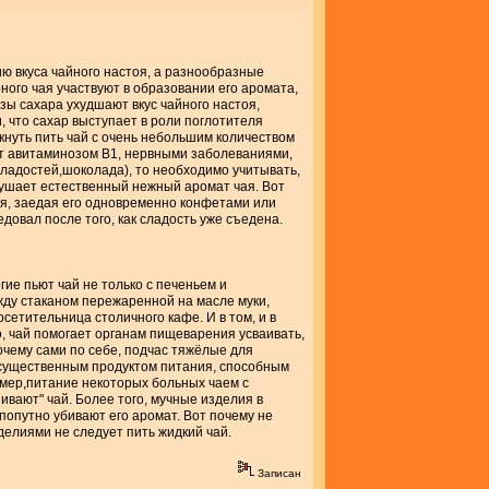
ию вкуса чайного настоя, а разнообразные
ного чая участвуют в образовании его аромата,
зы сахара ухудшают вкус чайного настоя,
 что сахар выступает в роли поглотителя
кнуть пить чай с очень небольшим количеством
ает авитаминозом В1, нервными заболеваниями,
сладостей,шоколада), то необходимо учитывать,
глушает естественный нежный аромат чая. Вот
зя, заедая его одновременно конфетами или
довал после того, как сладость уже съедена.
гие пьют чай не только с печеньем и
жду стаканом пережаренной на масле муки,
сетительница столичного кафе. И в том, и в
, чай помогает органам пищеварения усваивать,
очему сами по себе, подчас тяжёлые для
и существенным продуктом питания, способным
имер,питание некоторых больных чаем с
ивают" чай. Более того, мучные изделия в
попутно убивают его аромат. Вот почему не
делиями не следует пить жидкий чай.
Записан