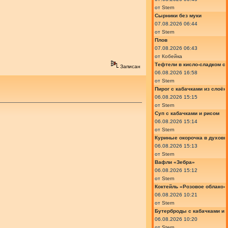
от
Stern
Сырники без муки
07.08.2026 06:44
от
Stern
Плов
07.08.2026 06:43
от
Кобейка
Тефтели в кисло-сладком с
Записан
06.08.2026 16:58
от
Stern
Пирог с кабачками из слоён
06.08.2026 15:15
от
Stern
Суп с кабачками и рисом
06.08.2026 15:14
от
Stern
Куриные окорочка в духовк
06.08.2026 15:13
от
Stern
Вафли «Зебра»
06.08.2026 15:12
от
Stern
Коктейль «Розовое облако»
06.08.2026 10:21
от
Stern
Бутерброды с кабачками и
06.08.2026 10:20
от
Stern