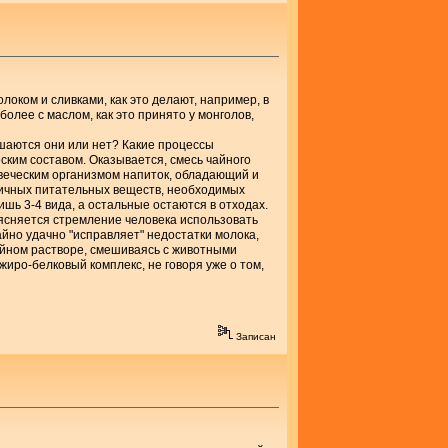
оком и сливками, как это делают, например, в
более с маслом, как это принято у монголов,
шаются они или нет? Какие процессы
ским составом. Оказывается, смесь чайного
овеческим организмом напиток, обладающий и
личных питательных веществ, необходимых
шь 3-4 вида, а остальные остаются в отходах.
ясняется стремление человека использовать
но удачно "исправляет" недостатки молока,
чайном растворе, смешиваясь с животными
иро-белковый комплекс, не говоря уже о том,
Записан