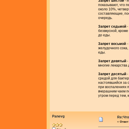
Запрет шестой
- 
показывают, что п
около 10%, четвер
составляющие, по
очередь.
Запрет седьмой
-
безвкусной, кроме
до еды.
Запрет восьмой
-
желудочного сока,
еды.
Запрет девятый
-
многие лекарства 
Запрет десятый
-
средой для бактер
настоявшийся за с
при воспалениях п
вчерашним чаем п
утром перед тем, 
Panevg
Re:Что
«
Ответ 