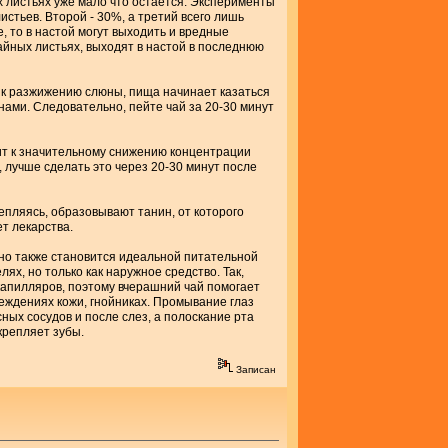
х листьях уже мало что остается. Эксперименты
стьев. Второй - 30%, а третий всего лишь
, то в настой могут выходить и вредные
йных листьях, выходят в настой в последнюю
т к разжижению слюны, пища начинает казаться
ами. Следовательно, пейте чай за 20-30 минут
дит к значительному снижению концентрации
 лучше сделать это через 20-30 минут после
епляясь, образовывают танин, от которого
т лекарства.
, но также становится идеальной питательной
ях, но только как наружное средство. Так,
капилляров, поэтому вчерашний чай помогает
реждениях кожи, гнойниках. Промывание глаз
ых сосудов и после слез, а полоскание рта
крепляет зубы.
Записан