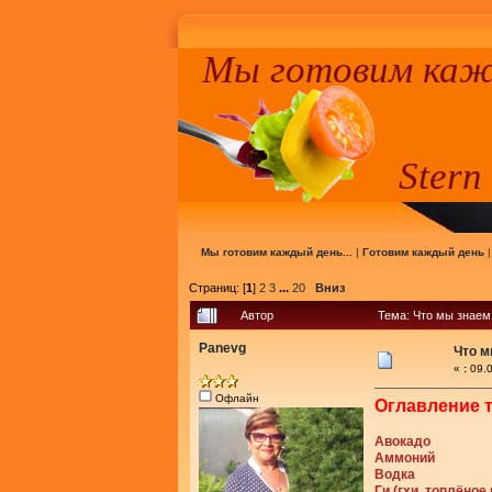
Мы готовим кажд
Stern
Мы готовим каждый день...
|
Готовим каждый день
Страниц: [
1
]
2
3
...
20
Вниз
Автор
Тема: Что мы знаем
Panevg
Что м
«
:
09.0
Офлайн
Оглавление 
Авокадо
Аммоний
Водка
Ги (гхи, топлёное