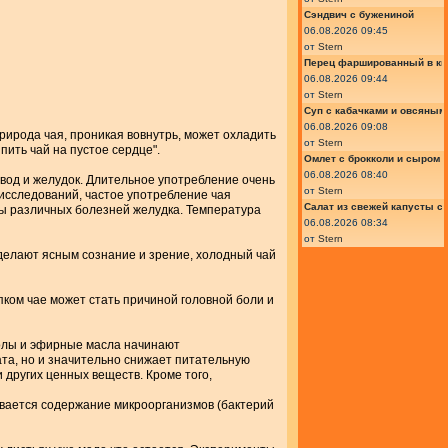
Сэндвич с бужениной
06.08.2026 09:45
от
Stern
Перец фаршированный в ки
06.08.2026 09:44
от
Stern
Суп с кабачками и овсяным
06.08.2026 09:08
природа чая, проникая вовнутрь, может охладить
от
Stern
пить чай на пустое сердце".
Омлет с брокколи и сыром
06.08.2026 08:40
вод и желудок. Длительное употребление очень
от
Stern
исследований, частое употребление чая
Салат из свежей капусты с
ы различных болезней желудка. Температура
06.08.2026 08:34
от
Stern
, делают ясным сознание и зрение, холодный чай
пком чае может стать причиной головной боли и
нолы и эфирные масла начинают
ата, но и значительно снижает питательную
 других ценных веществ. Кроме того,
ивается содержание микроорганизмов (бактерий