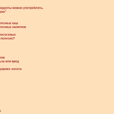
родукты можно употреблять.
шка"
олезных каш
олезных напитков
лососевых
 полезно?
ров
ьза или вред
дороже золота
е