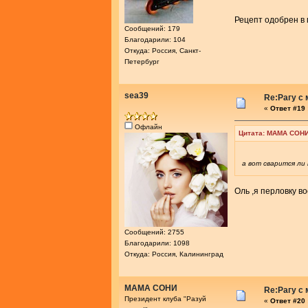
Рецепт одобрен в
Сообщений: 179
Благодарили: 104
Откуда: Россия, Санкт-
Петербург
sea39
Re:Рагу с
«
Ответ #19 
Офлайн
Цитата: МАМА СОНИ
а вот сварится ли
Оль ,я перловку в
Сообщений: 2755
Благодарили: 1098
Откуда: Россия, Калининград
МАМА СОНИ
Re:Рагу с
Президент клуба "Разуй
«
Ответ #20 