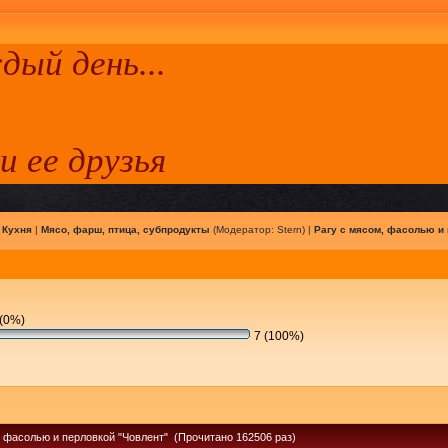
ый день...
 и ее друзья
|
Кухня
|
Мясо, фарш, птица, субпродукты
(Модератор:
Stern
) |
Рагу с мясом, фасолью и
(0%)
7 (100%)
, фасолью и перловкой "Човлент" (Прочитано 162506 раз)