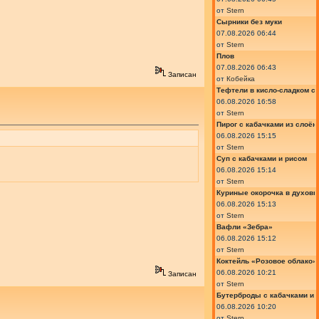
от
Stern
Сырники без муки
07.08.2026 06:44
от
Stern
Плов
07.08.2026 06:43
Записан
от
Кобейка
Тефтели в кисло-сладком с
06.08.2026 16:58
от
Stern
Пирог с кабачками из слоён
06.08.2026 15:15
от
Stern
Суп с кабачками и рисом
06.08.2026 15:14
от
Stern
Куриные окорочка в духовк
06.08.2026 15:13
от
Stern
Вафли «Зебра»
06.08.2026 15:12
от
Stern
Коктейль «Розовое облако»
06.08.2026 10:21
Записан
от
Stern
Бутерброды с кабачками и
06.08.2026 10:20
от
Stern