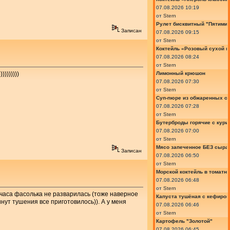
07.08.2026 10:19
от
Stern
Рулет бисквитный "Пятимин
Записан
07.08.2026 09:15
от
Stern
Коктейль «Розовый сухой м
07.08.2026 08:24
от
Stern
Лимонный крюшон
))))))))
07.08.2026 07:30
от
Stern
Суп-пюре из обжаренных ов
07.08.2026 07:28
от
Stern
Бутерброды горячие с курин
07.08.2026 07:00
от
Stern
Мясо запеченное БЕЗ сыра 
Записан
07.08.2026 06:50
от
Stern
Морской коктейль в томатн
07.08.2026 06:48
от
Stern
 часа фасолька не разварилась (тоже наверное
Капуста тушёная с кефиром
инут тушения все приготовилось)). А у меня
07.08.2026 06:46
от
Stern
Картофель "Золотой"
07.08.2026 06:45