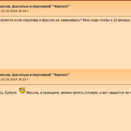
 мясом, фасолью и перловкой "Човлент"
:
01.02.2016 18:19 »
олучится если перловку и фасоль не замачивать? Мне надо чтобы к 10 вечера 
 мясом, фасолью и перловкой "Човлент"
:
01.02.2016 18:23 »
сь, Бубуся
.Фасоль, в принципе, можно купить готовую, а вот сварится л