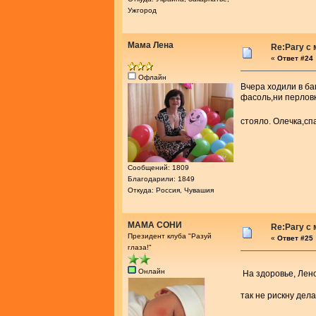
Ужгород
Мама Лена
Re:Рагу с
«
Ответ #24 
Офлайн
Вчера ходили в ба
фасоль,ни перловк
стояло. Олечка,сп
Сообщений: 1809
Благодарили: 1849
Откуда: Россия, Чувашия
МАМА СОНИ
Re:Рагу с
Президент клуба "Разуй
«
Ответ #25 
глаза!"
Онлайн
На здоровье, Ле
так не рискну дел