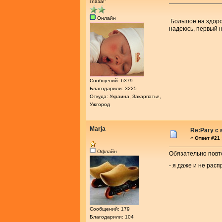
глаза!"
Онлайн
Большое на здор
надеюсь, первый не
Сообщений: 6379
Благодарили: 3225
Откуда: Украина, Закарпатье,
Ужгород
Marja
Re:Рагу с
«
Ответ #21 
Офлайн
Обязательно повто
- я даже и не расп
Сообщений: 179
Благодарили: 104