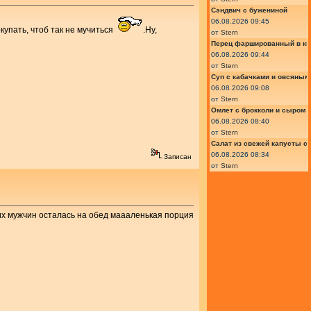
Сэндвич с бужениной
06.08.2026 09:45
окупать, чтоб так не мучиться
.Ну,
от
Stern
Перец фаршированный в ки
06.08.2026 09:44
от
Stern
Суп с кабачками и овсяным
06.08.2026 09:08
от
Stern
Омлет с брокколи и сыром
06.08.2026 08:40
от
Stern
Салат из свежей капусты с
06.08.2026 08:34
Записан
от
Stern
моих мужчин осталась на обед маааленькая порция