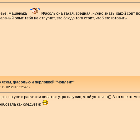
овье, Машенька
!Фасоль она такая, вредная, нужно знать, какой сорт п
рвный опыт тебя не отпугнет, это блюдо того стоит, чтоб его готовить.
 мясом, фасолью и перловкой "Човлент"
:
12.02.2016 22:47 »
рю, но уже с расчетом делать с утра на ужин, чтоб уж точно))) А то мне от 
робовала как следует)))