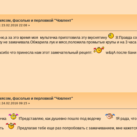
 мясом, фасолью и перловкой "Човлент"
:
23.02.2016 22:08 »
ню,а за это время моя мультечка приготовила эту вкуснятину
:8:Правда со
у не замачивала.Обжарила лук и мясо,положила промытые крупы и на 3 часа
асибо что принесла нам этот замечательный рецепт.
w&qА после бани с
 мясом, фасолью и перловкой "Човлент"
:
24.02.2016 09:15 »
ночка
!Представляю, как душевно пошло под водочку
!Я рада, чт
ать
.Предлагаю тебе еще раз попробовать с замачиванием, мне кажетс