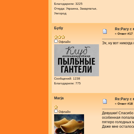
Благодарили: 3225
Откуда: Украина, Закарпатье,
Ужгород
Бубу
Re:Рагу с
«
Ответ #17 
Офлайн
Эх, ну вот никогд
Сообщений: 1238
Благодарили: 775
Marja
Re:Рагу с
«
Ответ #18 
Офлайн
Девушки! Спасибо 
особенная попалас
пятеро голодных м
Даже мне осталос