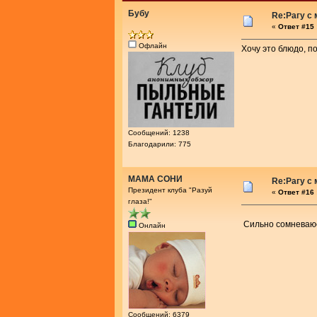
Бубу
Re:Рагу с
«
Ответ #15 
Офлайн
Хочу это блюдо, п
Сообщений: 1238
Благодарили: 775
МАМА СОНИ
Re:Рагу с
Президент клуба "Разуй
«
Ответ #16 
глаза!"
Сильно сомневаю
Онлайн
Сообщений: 6379