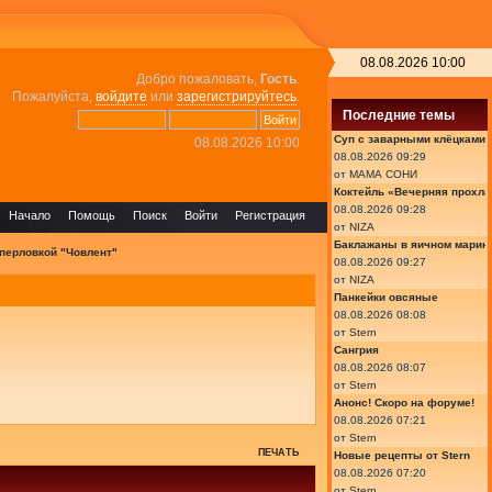
08.08.2026 10:00
Добро пожаловать,
Гость
.
Пожалуйста,
войдите
или
зарегистрируйтесь
.
Последние темы
Суп с заварными клёцками
08.08.2026 10:00
08.08.2026 09:29
от
МАМА СОНИ
Коктейль «Вечерняя прохла
08.08.2026 09:28
Начало
Помощь
Поиск
Войти
Регистрация
от
NIZA
Баклажаны в яичном марин
 перловкой "Човлент"
08.08.2026 09:27
от
NIZA
Панкейки овсяные
08.08.2026 08:08
от
Stern
Сангрия
08.08.2026 08:07
от
Stern
Анонс! Скоро на форуме!
08.08.2026 07:21
от
Stern
ПЕЧАТЬ
Новые рецепты от Stern
08.08.2026 07:20
от
Stern