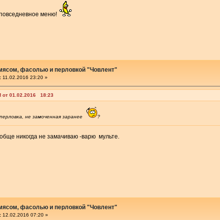
 повседневное меню!
 мясом, фасолью и перловкой "Човлент"
:
11.02.2016 23:20 »
 от 01.02.2016 18:23
 перловка, не замоченная заранее
?
ообще никогда не замачиваю -варю мульте.
 мясом, фасолью и перловкой "Човлент"
:
12.02.2016 07:20 »