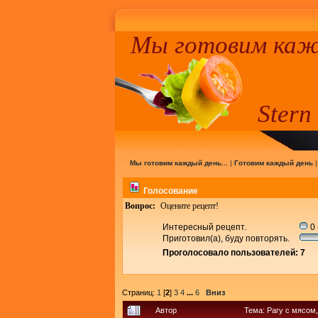
Мы готовим кажд
Stern
Мы готовим каждый день...
|
Готовим каждый день
Голосование
Вопрос:
Оцените рецепт!
Интересный рецепт.
0 
Приготовил(а), буду повторять.
Проголосовало пользователей: 7
Страниц:
1
[
2
]
3
4
...
6
Вниз
Автор
Тема: Рагу с мясом