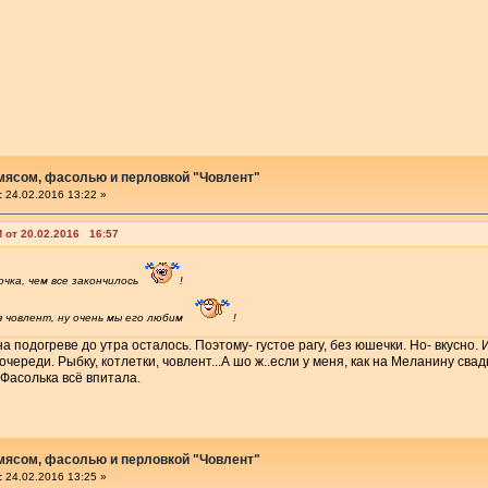
 мясом, фасолью и перловкой "Човлент"
:
24.02.2016 13:22 »
 от 20.02.2016 16:57
чка, чем все закончилось
!
я човлент, ну очень мы его любим
!
а подогреве до утра осталось. Поэтому- густое рагу, без юшечки. Но- вкусно. И
очереди. Рыбку, котлетки, човлент...А шо ж..если у меня, как на Меланину свад
.Фасолька всё впитала.
 мясом, фасолью и перловкой "Човлент"
:
24.02.2016 13:25 »