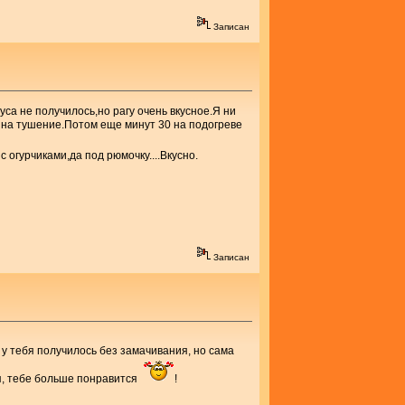
Записан
уса не получилось,но рагу очень вкусное.Я ни
 на тушение.Потом еще минут 30 на подогреве
 огурчиками,да под рюмочку....Вкусно.
Записан
о у тебя получилось без замачивания, но сама
я, тебе больше понравится
!