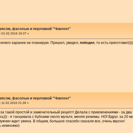
 мясом, фасолью и перловкой "Човлент"
:
01.02.2016 18:37 »
а ничего заранее не планирую. Пришел, увидел,
победил
, то есть приготовил)))))
 мясом, фасолью и перловкой "Човлент"
:
11.02.2016 21:28 »
за такой простой и замечательный рецепт! Делала с приключениями - за два
ь))) - я танцевала с бубнами около мульти, меняя режимы. НО! Вдруг. за 20 м
ужчин ждет ужина. В общем, большое спасибо сказали все, очень вкусно!
ь немножко)