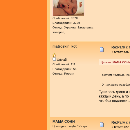
Сообщений: 6379
Благодарили: 3225
Откуда: Украина, Закарпатье,
Ужгород
matroskin_kot
Re:Рагу с
«
Ответ #26 
Офлайн
Цитата: МАМА СОНИ
Сообщений: 111
Благодарили: 58
Откуда: Россия
Потом напиши, Иро
У нас тоже сегодн
Тушилось долго и н
каждый день, а по 
что без подливки..
МАМА СОНИ
Re:Рагу с
Президент клуба "Разуй
«
Ответ #27 