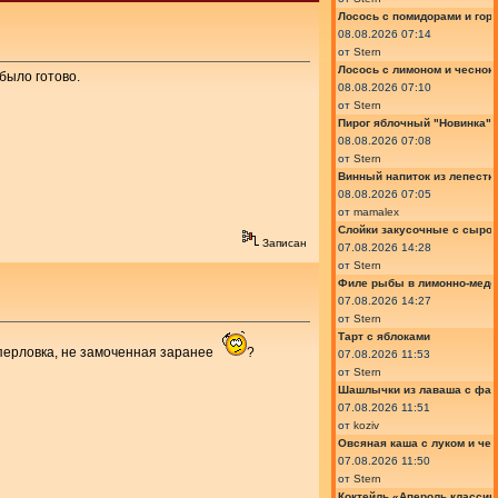
Лосось с помидорами и гор
08.08.2026 07:14
от
Stern
Лосось с лимоном и чеснок
было готово.
08.08.2026 07:10
от
Stern
Пирог яблочный "Новинка"
08.08.2026 07:08
от
Stern
Винный напиток из лепестк
08.08.2026 07:05
от
mamalex
Слойки закусочные с сыром
Записан
07.08.2026 14:28
от
Stern
Филе рыбы в лимонно-медо
07.08.2026 14:27
от
Stern
Тарт с яблоками
и перловка, не замоченная заранее
?
07.08.2026 11:53
от
Stern
Шашлычки из лаваша с фа
07.08.2026 11:51
от
koziv
Овсяная каша с луком и че
07.08.2026 11:50
от
Stern
Коктейль «Апероль классик