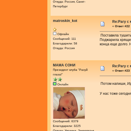
Откуда: Россия, Санкт-
Петербург
matroskin_kot
Re:Рагу с
«
Ответ #22 
Офлайн
Поставила тушитьс
Сообщений: 111
Поджарила хрящики
Благодарили: 58
конца еще долго. 
Откуда: Россия
МАМА СОНИ
Re:Рагу с
Президент клуба "Разуй
«
Ответ #23 
глаза!"
Потом напиши, Ир
Онлайн
У нас тоже сегодн
Сообщений: 6379
Благодарили: 3225
Откуда: Украина, Закарпатье,