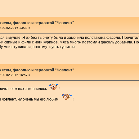
 мясом, фасолью и перловкой "Човлент"
:
20.02.2016 13:39 »
я в мульте. Я ж- без тырнету была и замочила полстакана фасоли. Прочитал
 свиные и филе с ноги куриное. Мяса много- поэтому и фасоль добавила. Пос
Ну мои отужинали, поэтому- пусть тушится.
 мясом, фасолью и перловкой "Човлент"
:
20.02.2016 16:57 »
очка, чем все закончилось
!
я човлент, ну очень мы его любим
!