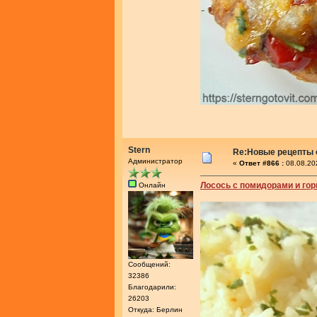
Stern
Re:Новые рецепты о
Администратор
«
Ответ #866 :
08.08.20
Лосось с помидорами и гор
Онлайн
Сообщений:
32386
Благодарили:
26203
Откуда: Берлин