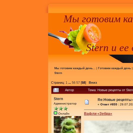
Мы готовим к
Stern и ее
Мы готовим каждый день...
|
Готовим каждый день
Stern
Страниц:
1
...
56
57
[
58
]
Вниз
Автор
Тема: Новые рецепты от Ster
Stern
Re:Новые рецепты о
Администратор
«
Ответ #855 :
29.07.20
Вафли «Зебра»
Онлайн