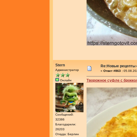
Stern
Re:Новые рецепты о
Администратор
«
Ответ #863 :
05.08.20
Творожное суфле с брокко
Онлайн
Сообщений:
32386
Благодарили:
26203
Откуда: Берлин