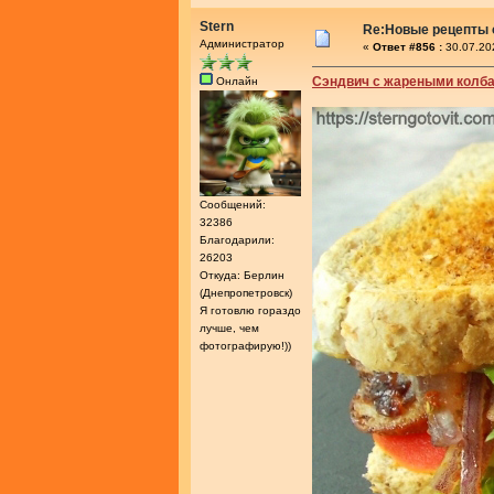
Stern
Re:Новые рецепты о
Администратор
«
Ответ #856 :
30.07.20
Сэндвич с жареными колб
Онлайн
Сообщений:
32386
Благодарили:
26203
Откуда: Берлин
(Днепропетровск)
Я готовлю гораздо
лучше, чем
фотографирую!))