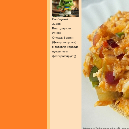
Сообщений:
32386
Благодарили:
26203
Откуда: Берлин
(Днепропетровск)
Я готовлю гораздо
лучше, чем
фотографирую!))