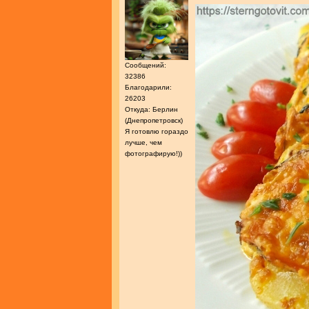
Сообщений:
32386
Благодарили:
26203
Откуда: Берлин
(Днепропетровск)
Я готовлю гораздо
лучше, чем
фотографирую!))