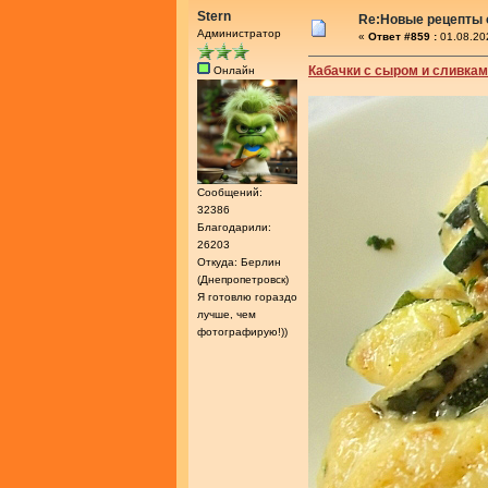
Stern
Re:Новые рецепты о
Администратор
«
Ответ #859 :
01.08.20
Кабачки с сыром и сливка
Онлайн
Сообщений:
32386
Благодарили:
26203
Откуда: Берлин
(Днепропетровск)
Я готовлю гораздо
лучше, чем
фотографирую!))