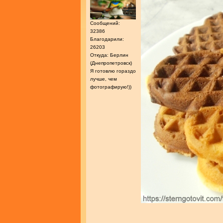
Сообщений:
32386
Благодарили:
26203
Откуда: Берлин
(Днепропетровск)
Я готовлю гораздо
лучше, чем
фотографирую!))