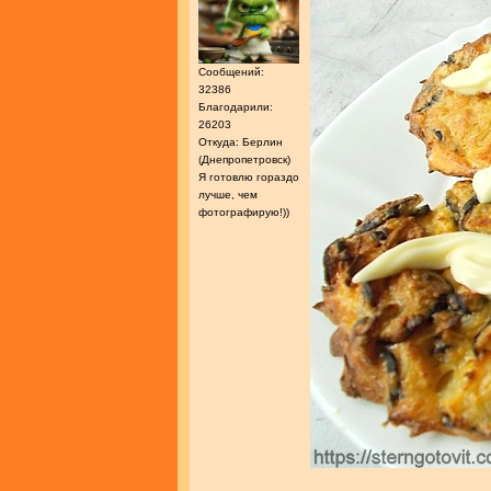
Сообщений:
32386
Благодарили:
26203
Откуда: Берлин
(Днепропетровск)
Я готовлю гораздо
лучше, чем
фотографирую!))