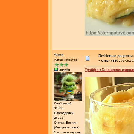
Stern
Re:Новые рецепты о
Администратор
«
Ответ #860 :
02.08.20
Трайфл «Банановая карам
Онлайн
Сообщений:
32386
Благодарили:
26203
Откуда: Берлин
(Днепропетровск)
Я готовлю гораздо