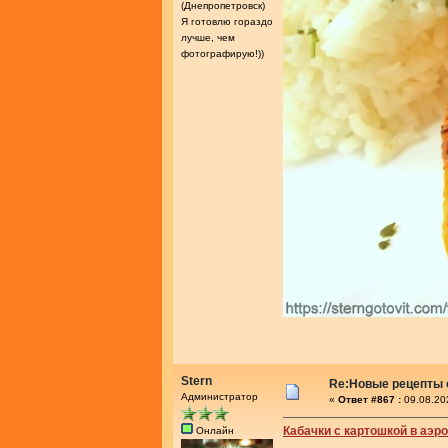
(Днепропетровск)
Я готовлю гораздо
лучше, чем
фотографирую!))
Stern
Re:Новые рецепты о
Администратор
«
Ответ #867 :
09.08.20
Кабачки с картошкой в аэр
Онлайн