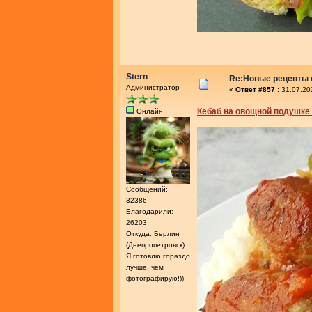
Stern
Re:Новые рецепты о
Администратор
«
Ответ #857 :
31.07.20
Кебаб на овощной подушке 
Онлайн
Сообщений:
32386
Благодарили:
26203
Откуда: Берлин
(Днепропетровск)
Я готовлю гораздо
лучше, чем
фотографирую!))