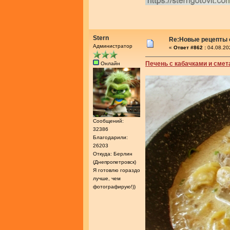
Stern
Re:Новые рецепты о
Администратор
«
Ответ #862 :
04.08.20
Печень с кабачками и смет
Онлайн
Сообщений:
32386
Благодарили:
26203
Откуда: Берлин
(Днепропетровск)
Я готовлю гораздо
лучше, чем
фотографирую!))