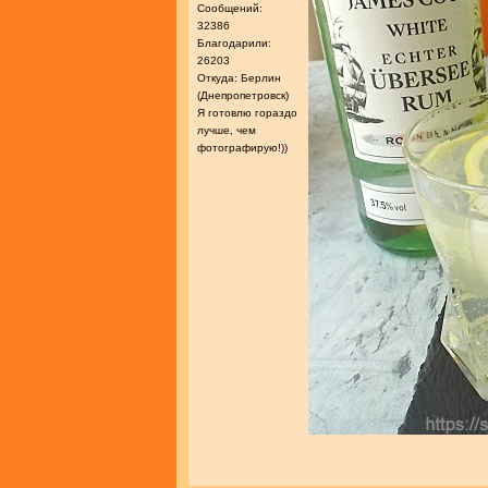
Сообщений:
32386
Благодарили:
26203
Откуда: Берлин
(Днепропетровск)
Я готовлю гораздо
лучше, чем
фотографирую!))