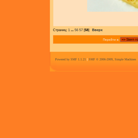
Страниц:
1
...
56
57
[
58
]
Вверх
Перейти в:
Powered by SMF 1.1.21
|
SMF © 2006-2009, Simple Machines