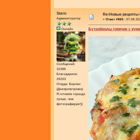
Stern
Re:Новые рецепты о
Администратор
«
Ответ #865 :
07.08.20
Бутерброды горячие с кури
Онлайн
Сообщений:
32386
Благодарили:
26203
Откуда: Берлин
(Днепропетровск)
Я готовлю гораздо
лучше, чем
фотографирую!))