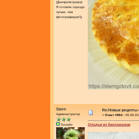
(Днепропетровск)
Я готовлю гораздо
лучше, чем
фотографирую!))
Stern
Re:Новые рецепты о
Администратор
«
Ответ #864 :
06.08.20
Оладьи из баклажанов
Онлайн