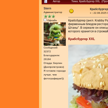
Автор
Тема: Крабсбургер XXL (Проч
Stern
Крабсбургер
Администратор
«
:
22.08.2025 
Крабсбургер (англ. Krabby P
Офлайн
фирменным блюдом ресторан
Штаны". В сериале он описы
которого хранится в строжа
Крабсбургер XXL
Сообщений:
32372
Благодарили:
26184
Откуда: Берлин
(Днепропетровск)
Я готовлю гораздо
лучше, чем
фотографирую!))