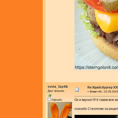
sveta_3ay4ik
Re:Крабсбургер XX
Друг форума
«
Ответ #1 :
22.08.2025
Ох и вкусно! Я б таким всю 
Офлайн
спасибо Стеллочке за рецеп