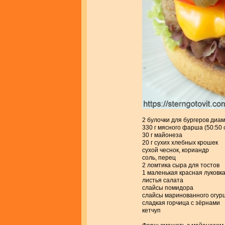
2 булочки для бургеров диа
330 г мясного фарша (50:50 
30 г майонеза
20 г сухих хлебных крошек
сухой чеснок, кориандр
соль, перец
2 ломтика сыра для тостов
1 маленькая красная луковк
листья салата
слайсы помидора
слайсы маринованного огур
сладкая горчица с зёрнами
кетчуп