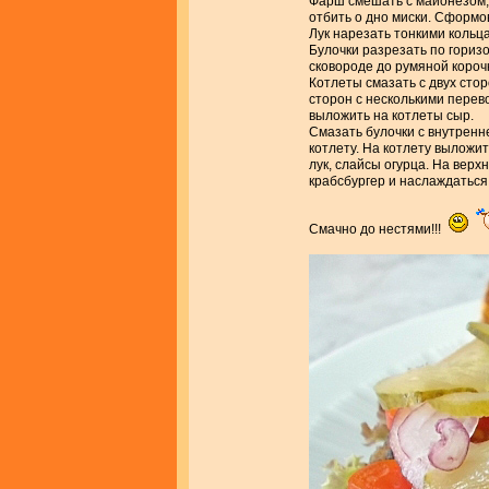
Фарш смешать с майонезом,
отбить о дно миски. Сформов
Лук нарезать тонкими кольца
Булочки разрезать по гориз
сковороде до румяной короч
Котлеты смазать с двух сто
сторон с несколькими перев
выложить на котлеты сыр.
Смазать булочки с внутренн
котлету. На котлету вылож
лук, слайсы огурца. На верх
крабсбургер и наслаждаться
Смачно до нестями!!!