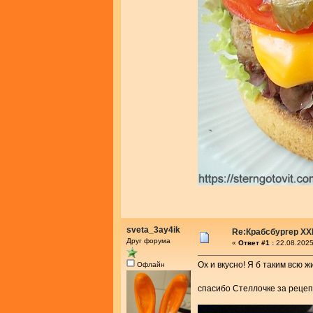
sveta_3ay4ik
Re:Крабсбургер XX
Друг форума
«
Ответ #1 :
22.08.2025
Ох и вкусно! Я б таким всю 
Офлайн
спасибо Стеллочке за рецеп