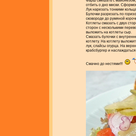
Фарш смешать с майонезом,
отбить о дно миски. Сформов
Лук нарезать тонкими кольца
Булочки разрезать по гориз
сковороде до румяной короч
Котлеты смазать с двух сто
сторон с несколькими перев
выложить на котлеты сыр.
Смазать булочки с внутренн
котлету. На котлету вылож
лук, слайсы огурца. На верх
крабсбургер и наслаждаться
Смачно до нестями!!!