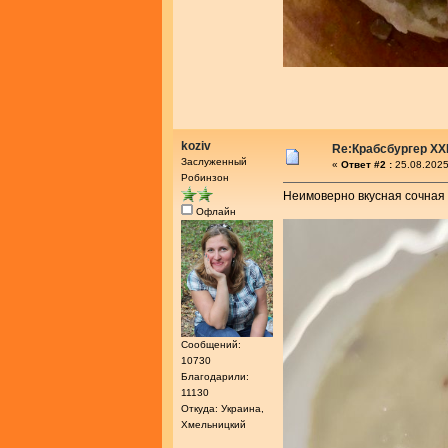
koziv
Re:Крабсбургер XX
Заслуженный
«
Ответ #2 :
25.08.2025
Робинзон
Неимоверно вкусная сочная 
Офлайн
Сообщений:
10730
Благодарили:
11130
Откуда: Украина,
Хмельницкий