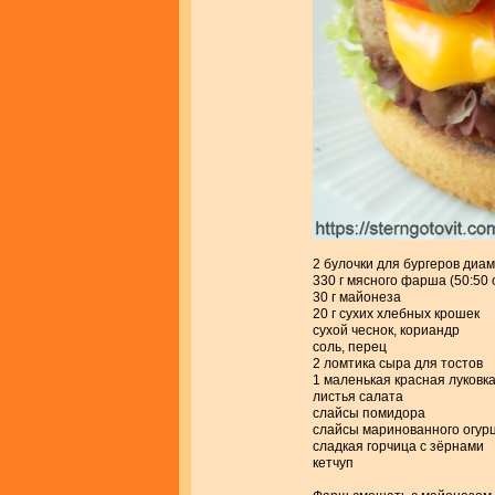
2 булочки для бургеров диа
330 г мясного фарша (50:50 
30 г майонеза
20 г сухих хлебных крошек
сухой чеснок, кориандр
соль, перец
2 ломтика сыра для тостов
1 маленькая красная луковк
листья салата
слайсы помидора
слайсы маринованного огур
сладкая горчица с зёрнами
кетчуп