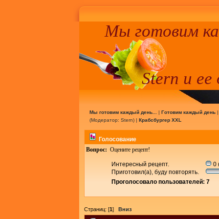
Мы готовим к
Stern и ее
Мы готовим каждый день...
|
Готовим каждый день
(Модератор:
Stern
) |
Крабсбургер XXL
Голосование
Вопрос:
Оцените рецепт!
Интересный рецепт.
0 
Приготовил(а), буду повторять.
Проголосовало пользователей: 7
Страниц: [
1
]
Вниз