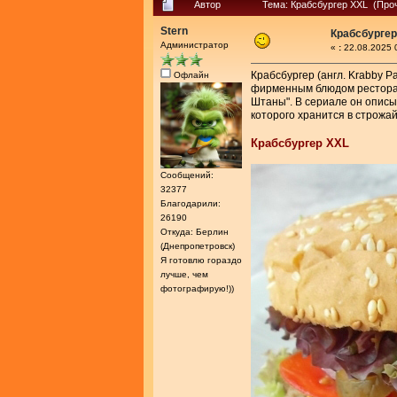
Автор
Тема: Крабсбургер XXL (Проч
Stern
Крабсбургер
Администратор
«
:
22.08.2025 
Крабсбургер (англ. Krabby P
Офлайн
фирменным блюдом ресторан
Штаны". В сериале он описы
которого хранится в строжа
Крабсбургер XXL
Сообщений:
32377
Благодарили:
26190
Откуда: Берлин
(Днепропетровск)
Я готовлю гораздо
лучше, чем
фотографирую!))