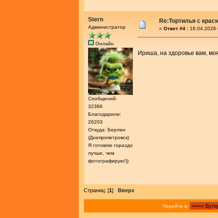
Stern
Re:Тортилья с крас
Администратор
«
Ответ #4 :
18.04.2026 
Онлайн
Ириша, на здоровье вам, мо
Сообщений:
32386
Благодарили:
26203
Откуда: Берлин
(Днепропетровск)
Я готовлю гораздо
лучше, чем
фотографирую!))
Страниц: [
1
]
Вверх
Перейти в: