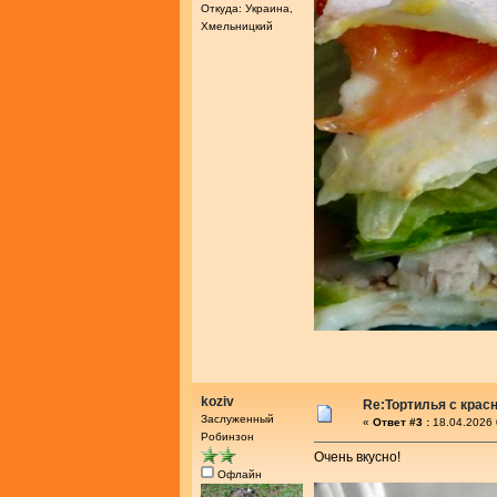
Откуда: Украина,
Хмельницкий
koziv
Re:Тортилья с крас
Заслуженный
«
Ответ #3 :
18.04.2026 
Робинзон
Очень вкусно!
Офлайн