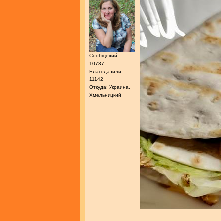
Сообщений:
10737
Благодарили:
11142
Откуда: Украина,
Хмельницкий