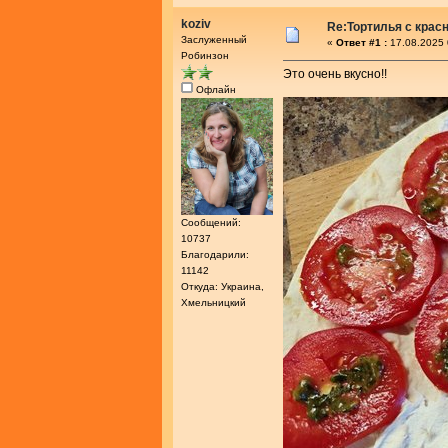
koziv
Re:Тортилья с крас
Заслуженный
«
Ответ #1 :
17.08.2025 
Робинзон
Это очень вкусно!!
Офлайн
Сообщений:
10737
Благодарили:
11142
Откуда: Украина,
Хмельницкий