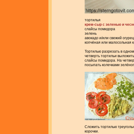
тортилья
крем-сыр с зеленью и чес
слайсы помидора
зелень
авокадо и/или свежий огурец
копчёная или малосольная 
Тортилью разрезать в одном
четверть тортильи выложить
слайсы помидора. На четвер
посыпать колечками зелёног
Сложить тортилью треуголь
корочки.