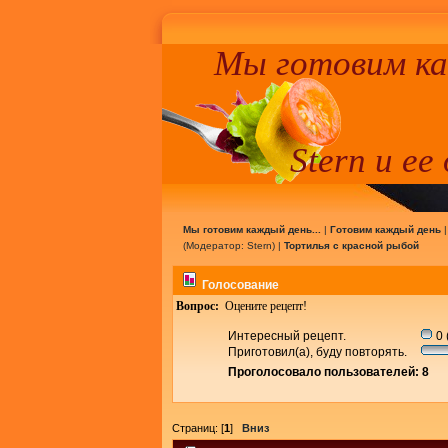
Мы готовим к
Stern и ее
Мы готовим каждый день...
|
Готовим каждый день
(Модератор:
Stern
) |
Тортилья с красной рыбой
Голосование
Вопрос:
Оцените рецепт!
Интересный рецепт.
0 
Приготовил(а), буду повторять.
Проголосовало пользователей: 8
Страниц: [
1
]
Вниз