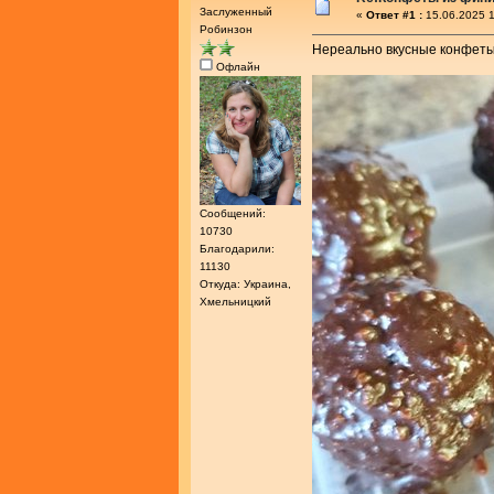
Заслуженный
«
Ответ #1 :
15.06.2025 1
Робинзон
Нереально вкусные конфеты
Офлайн
Сообщений:
10730
Благодарили:
11130
Откуда: Украина,
Хмельницкий