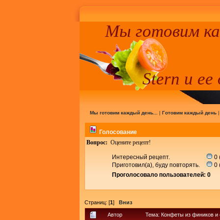
Мы готовим к
Stern и ее
Мы готовим каждый день...
|
Готовим каждый день
Голосование
Вопрос:
Оцените рецепт!
Интересный рецепт.
0 
Приготовил(а), буду повторять.
0 
Проголосовало пользователей: 0
Страниц: [
1
]
Вниз
Автор
Тема: Конфеты из фиников и 