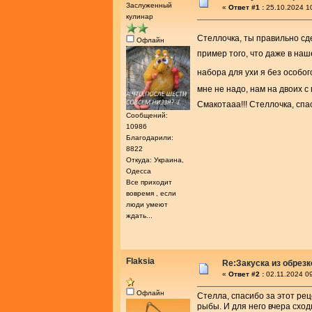
Заслуженный
«
Ответ #1 :
25.10.2024 1
кулинар
Стеллочка, ты правильно сд
Офлайн
пример того, что даже в на
набора для ухи я без особо
мне не надо, нам на двоих с
Смакотааа!!! Стеллочка, спа
Сообщений:
10986
Благодарили:
8822
Откуда: Украина,
Одесса
Все приходит
вовремя , если
люди умеют
ждать...
Flaksia
Re:Закуска из обрез
«
Ответ #2 :
02.11.2024 09
Офлайн
Стелла, спасибо за этот ре
рыбы. И для него вчера схо