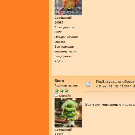
Сообщений:
10986
Благодарили:
8822
Откуда: Украина,
Одесса
Все приходит
вовремя , если
люди умеют
ждать...
Stern
Re:Закуска из обрез
Администратор
«
Ответ #8 :
31.03.2025 11
Офлайн
Всё-таки, чем мельче нареза
Сообщений:
32377