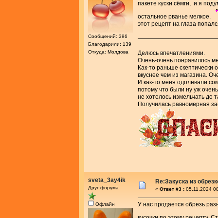
пакете куски сёмги, и я поду
остальное рванье мелкое.
этот рецепт на глаза попал
Сообщений: 396
—————————————
Благодарили: 139
Откуда: Молдова
Делюсь впечатлениями.
Очень-очень понравилось мн
Как-то раньше скептически 
вкуснее чем из магазина. Оч
И как-то меня одолевали со
потому что были ну уж очень 
не хотелось измельчать до 
Получилась равномерная за
sveta_3ay4ik
Re:Закуска из обрез
Друг форума
«
Ответ #3 :
05.11.2024 08
У нас продается обрезь разн
Офлайн
кусочки по этому рецепту. С