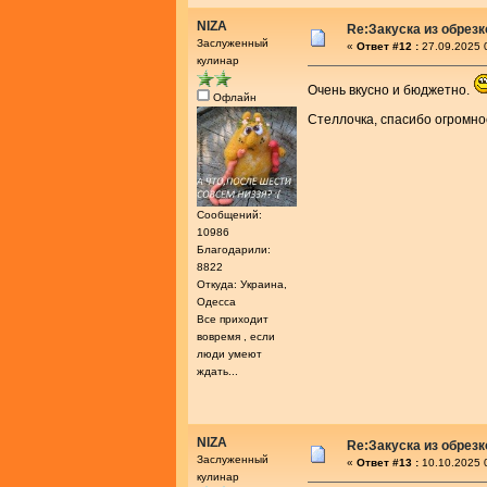
NIZA
Re:Закуска из обрез
Заслуженный
«
Ответ #12 :
27.09.2025 
кулинар
Очень вкусно и бюджетно.
Офлайн
Стеллочка, спасибо огромно
Сообщений:
10986
Благодарили:
8822
Откуда: Украина,
Одесса
Все приходит
вовремя , если
люди умеют
ждать...
NIZA
Re:Закуска из обрез
Заслуженный
«
Ответ #13 :
10.10.2025 
кулинар