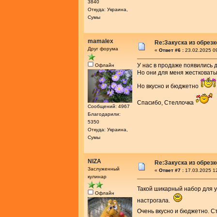
3840
Откуда: Украина,
Сумы
mamalex
Re:Закуска из обрез
Друг форума
«
Ответ #6 :
23.02.2025 0
У нас в продаже появились 
Офлайн
Но они для меня жестковаты
Но вкусно и бюджетно
Спасибо, Стеллочка
Сообщений: 4967
Благодарили:
5350
Откуда: Украина,
Сумы
NIZA
Re:Закуска из обрез
Заслуженный
«
Ответ #7 :
17.03.2025 1
кулинар
Такой шикарный набор для у
Офлайн
настрогала.
Очень вкусно и бюджетно. С