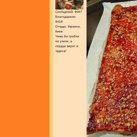
Сообщений: 9067
Благодарили:
9416
Откуда: Украина,
Киев
Чему бы грабли
не учили, а
сердце верит в
чудеса!