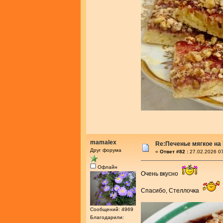
mamalex
Re:Печенье мягкое на
Друг форума
«
Ответ #82 :
27.02.2026 07
Офлайн
Очень вкусно
Спасибо, Стеллочка
Сообщений: 4969
Благодарили: