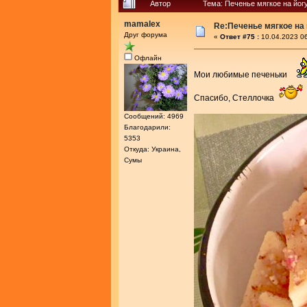
Автор
Тема: Печенье мягкое на йог
mamalex
Re:Печенье мягкое на
Друг форума
«
Ответ #75 :
10.04.2023 06
Офлайн
Мои любимые печеньки
Спасибо, Стеллочка
Сообщений: 4969
Благодарили:
5353
Откуда: Украина,
Сумы