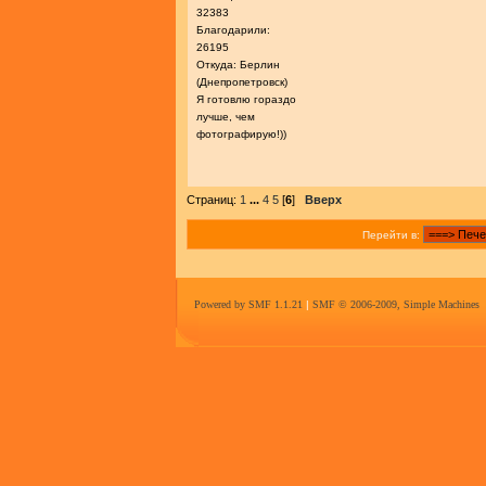
32383
Благодарили:
26195
Откуда: Берлин
(Днепропетровск)
Я готовлю гораздо
лучше, чем
фотографирую!))
Страниц:
1
...
4
5
[
6
]
Вверх
Перейти в:
Powered by SMF 1.1.21
|
SMF © 2006-2009, Simple Machines