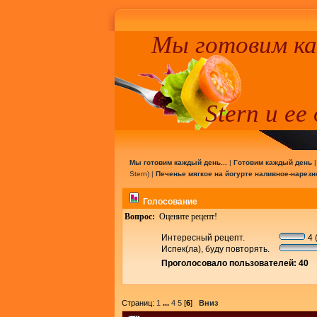
Мы готовим к
Stern и ее
Мы готовим каждый день...
|
Готовим каждый день
Stern
) |
Печенье мягкое на йогурте наливное-нарезн
Голосование
Вопрос:
Оцените рецепт!
Интересный рецепт.
4 
Испек(ла), буду повторять.
Проголосовало пользователей: 40
Страниц:
1
...
4
5
[
6
]
Вниз