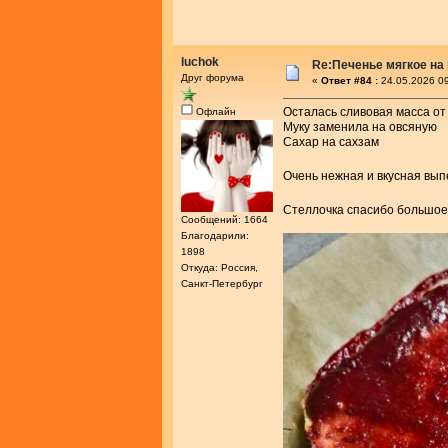
luchok
Re:Печенье мягкое на
Друг форума
«
Ответ #84 :
24.05.2026 09
Осталась сливовая масса от
Офлайн
Муку заменила на овсяную
Сахар на сахзам
Очень нежная и вкусная вы
Стеллочка спасибо большо
Сообщений: 1664
Благодарили:
1898
Откуда: Россия,
Санкт-Петербург