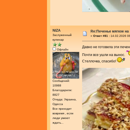
NIZA
Re:Печенье мягкое на
Заслуженный
«
Ответ #81 :
14.02.2026 08
кулинар
Давно не готовила эти печень
Офлайн
Почти все ушли на вынос.
Стеллочка, спасибо!
Сообщений:
10988
Благодарили:
8827
Откуда: Украина,
Одесса
Все приходит
вовремя , если
люди умеют
ждать...