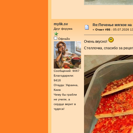
mylik.sv
Re:Печенье мягкое на
Друг форума
«
Ответ #86 :
05.07.2026 13
Офлайн
Очень вкусно!
Стеллочка, спасибо за реце
Сообщений: 9067
Благодарили:
9416
Откуда: Украина,
Киев
Чему бы грабли
не учили, а
сердце верит в
чудеса!