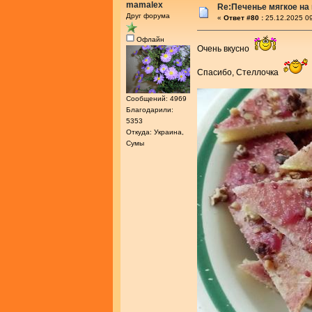
mamalex
Re:Печенье мягкое на
Друг форума
«
Ответ #80 :
25.12.2025 09
Офлайн
Очень вкусно
Спасибо, Стеллочка
Сообщений: 4969
Благодарили:
5353
Откуда: Украина,
Сумы