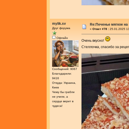
mylik.sv
Re:Печенье мягкое на
Друг форума
«
Ответ #78 :
25.01.2025 13
Офлайн
Очень вкусно!
Стеллочка, спасибо за реце
Сообщений: 9067
Благодарили:
9416
Откуда: Украина,
Киев
Чему бы грабли
не учили, а
сердце верит в
чудеса!