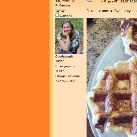
Заслуженный
«
Ответ #7 :
29.07.2024
Робинзон
Готовлю часто. Очень вкусно
Офлайн
Сообщений:
10735
Благодарили:
11137
Откуда: Украина,
Хмельницкий