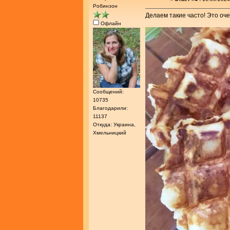
Робинзон
Делаем такие часто! Это оче
Офлайн
Сообщений:
10735
Благодарили:
11137
Откуда: Украина,
Хмельницкий