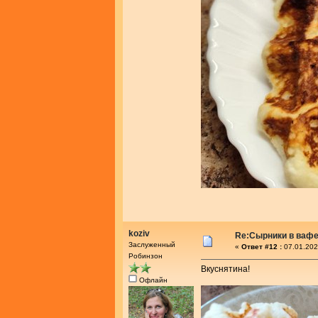
koziv
Re:Сырники в ваф
Заслуженный
«
Ответ #12 :
07.01.202
Робинзон
Вкуснятина!
Офлайн