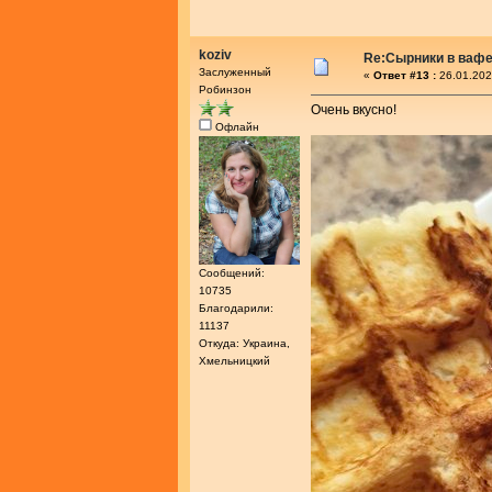
koziv
Re:Сырники в ваф
Заслуженный
«
Ответ #13 :
26.01.202
Робинзон
Очень вкусно!
Офлайн
Сообщений:
10735
Благодарили:
11137
Откуда: Украина,
Хмельницкий