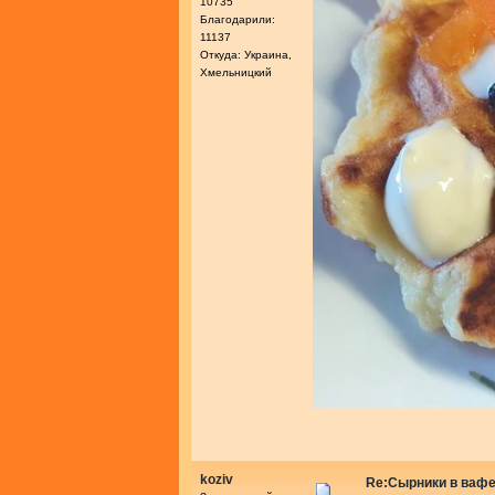
10735
Благодарили:
11137
Откуда: Украина,
Хмельницкий
koziv
Re:Сырники в ваф