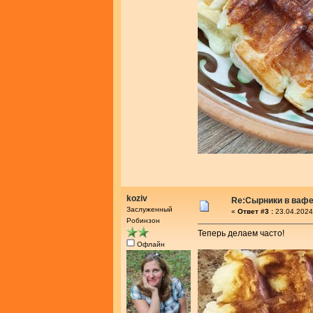
koziv
Re:Сырники в ваф
Заслуженный
«
Ответ #3 :
23.04.2024
Робинзон
Теперь делаем часто!
Офлайн