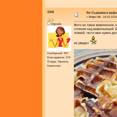
SNN
Re:Сырники в ваф
«
Ответ #2 :
18.04.2024
Офлайн
Фото не такое живописное, к
стояния над вафельницей. Б
ложкой, тесто мне нужно дел
не увидел
Сообщений: 587
Благодарили: 374
Откуда: Украина,
Каменское