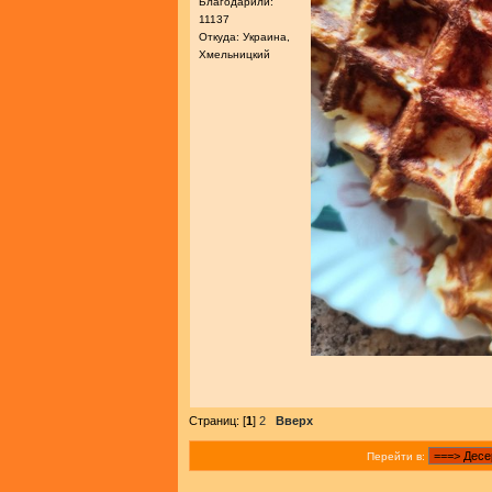
Благодарили:
11137
Откуда: Украина,
Хмельницкий
Страниц: [
1
]
2
Вверх
Перейти в: