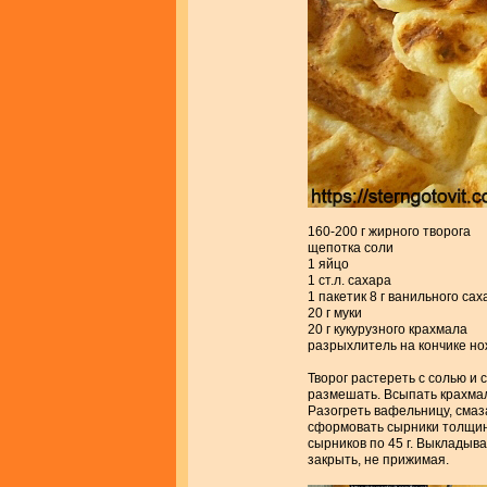
160-200 г жирного творога
щепотка соли
1 яйцо
1 ст.л. сахара
1 пакетик 8 г ванильного сах
20 г муки
20 г кукурузного крахмала
разрыхлитель на кончике н
Творог растереть с солью и
размешать. Всыпать крахмал
Разогреть вафельницу, сма
сформовать сырники толщино
сырников по 45 г. Выкладыв
закрыть, не прижимая.