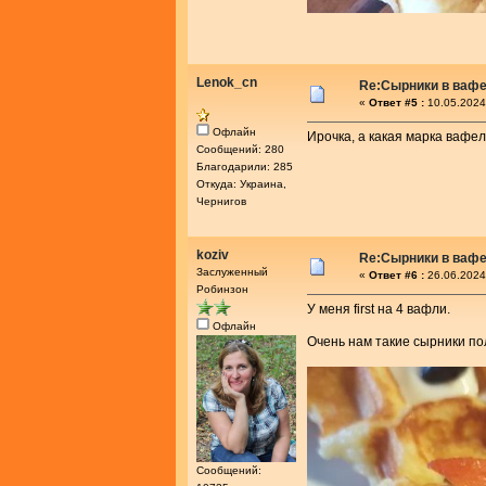
Lenok_cn
Re:Сырники в ваф
«
Ответ #5 :
10.05.2024
Офлайн
Ирочка, а какая марка вафе
Сообщений: 280
Благодарили: 285
Откуда: Украина,
Чернигов
koziv
Re:Сырники в ваф
Заслуженный
«
Ответ #6 :
26.06.2024
Робинзон
У меня first на 4 вафли.
Офлайн
Очень нам такие сырники по
Сообщений: