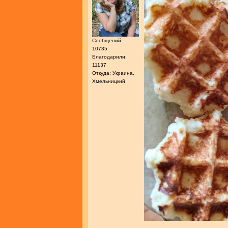
Сообщений:
10735
Благодарили:
11137
Откуда: Украина,
Хмельницкий