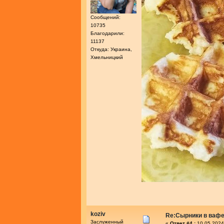
Сообщений:
10735
Благодарили:
11137
Откуда: Украина,
Хмельницкий
koziv
Re:Сырники в ваф
Заслуженный
«
Ответ #4 :
10.05.2024