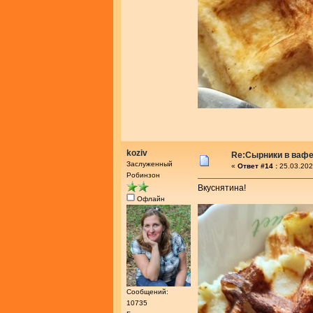
koziv
Re:Сырники в ваф
Заслуженный
«
Ответ #14 :
25.03.202
Робинзон
Вкуснятина!
Офлайн
Сообщений:
10735