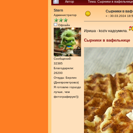
Автор
Тема: Сырники в вафельнице
Stern
Сырники в ваф
Администратор
«
:
30.03.2024 18:5
Офлайн
Ириша - koziv надоумила.
Сырники в вафельнице
Сообщений:
32385
Благодарили:
26200
Откуда: Берлин
(Днепропетровск)
Я готовлю гораздо
лучше, чем
фотографирую!))