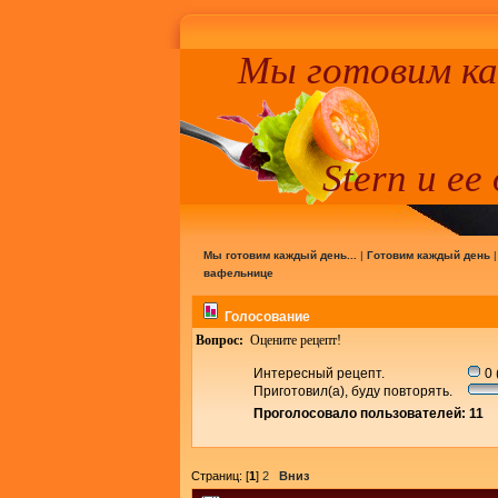
Мы готовим к
Stern и ее
Мы готовим каждый день...
|
Готовим каждый день
вафельнице
Голосование
Вопрос:
Оцените рецепт!
Интересный рецепт.
0 
Приготовил(а), буду повторять.
Проголосовало пользователей: 11
Страниц: [
1
]
2
Вниз