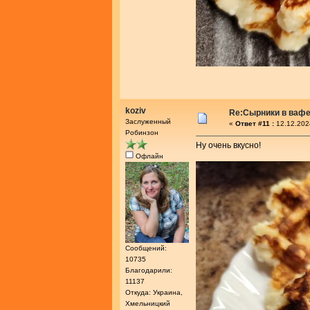
koziv
Re:Сырники в ваф
Заслуженный
«
Ответ #11 :
12.12.202
Робинзон
Ну очень вкусно!
Офлайн
Сообщений:
10735
Благодарили:
11137
Откуда: Украина,
Хмельницкий