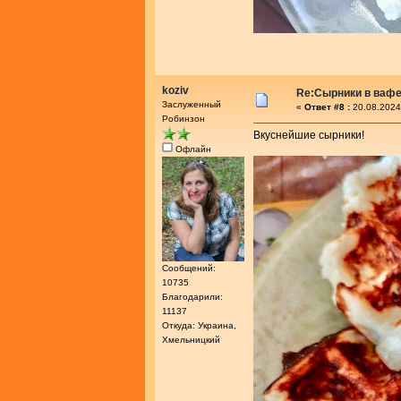
koziv
Re:Сырники в ваф
Заслуженный
«
Ответ #8 :
20.08.2024
Робинзон
Вкуснейшие сырники!
Офлайн
Сообщений:
10735
Благодарили:
11137
Откуда: Украина,
Хмельницкий