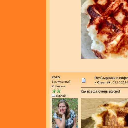
koziv
Re:Сырники в ваф
Заслуженный
«
Ответ #9 :
03.10.2024
Робинзон
Как всегда очень вкусно!
Офлайн