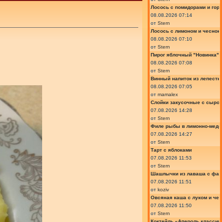
Лосось с помидорами и гор
08.08.2026 07:14
от
Stern
Лосось с лимоном и чеснок
08.08.2026 07:10
от
Stern
Пирог яблочный "Новинка"
08.08.2026 07:08
от
Stern
Винный напиток из лепестк
08.08.2026 07:05
от
mamalex
Слойки закусочные с сыром
07.08.2026 14:28
от
Stern
Филе рыбы в лимонно-медо
07.08.2026 14:27
от
Stern
Тарт с яблоками
07.08.2026 11:53
от
Stern
Шашлычки из лаваша с фа
07.08.2026 11:51
от
koziv
Овсяная каша с луком и че
07.08.2026 11:50
от
Stern
Коктейль «Апероль классик