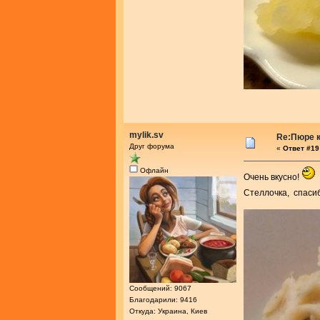
mylik.sv
Re:Пюре к
Друг форума
«
Ответ #19 
Офлайн
Очень вкусно!
Стеллочка, спаси
Сообщений: 9067
Благодарили: 9416
Откуда: Украина, Киев