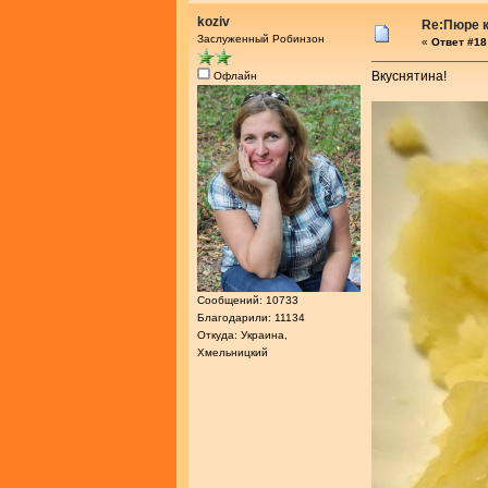
koziv
Re:Пюре к
Заслуженный Робинзон
«
Ответ #18 
Вкуснятина!
Офлайн
Сообщений: 10733
Благодарили: 11134
Откуда: Украина,
Хмельницкий