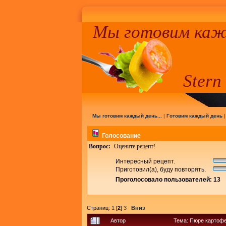
Мы готовим кажд
Stern
Мы готовим каждый день...
|
Готовим каждый день
Голосование
Вопрос:
Оцените рецепт!
Интересный рецепт.
Приготовил(а), буду повторять.
Проголосовало пользователей: 13
Страниц:
1
[
2
]
3
Вниз
Автор
Тема: Пюре картофе