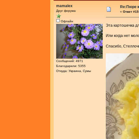
mamalex
Re:Пюре к
Друг форума
«
Ответ #15 
Офлайн
Эта картошечка д
Или когда нет мо
Спасибо, Стеллоч
Сообщений: 4971
Благодарили: 5355
Откуда: Украина, Сумы