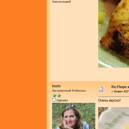
Хмельницкий
koziv
Re:Пюре к
Заслуженный Робинзон
«
Ответ #17 
Очень вкусно!
Офлайн