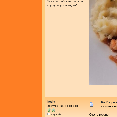
Чему бы грабли не учили, а
сердце верит в чудеса!
koziv
Re:Пюре к
Заслуженный Робинзон
«
Ответ #20 
Очень вкусно!
Офлайн