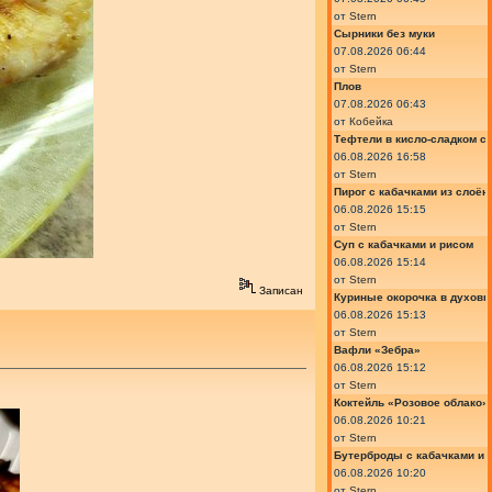
от
Stern
Сырники без муки
07.08.2026 06:44
от
Stern
Плов
07.08.2026 06:43
от
Кобейка
Тефтели в кисло-сладком с
06.08.2026 16:58
от
Stern
Пирог с кабачками из слоён
06.08.2026 15:15
от
Stern
Суп с кабачками и рисом
06.08.2026 15:14
от
Stern
Записан
Куриные окорочка в духовк
06.08.2026 15:13
от
Stern
Вафли «Зебра»
06.08.2026 15:12
от
Stern
Коктейль «Розовое облако»
06.08.2026 10:21
от
Stern
Бутерброды с кабачками и
06.08.2026 10:20
от
Stern