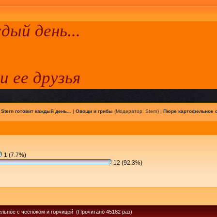
ый день...
 и ее друзья
|
Stern готовит каждый день...
|
Овощи и грибы
(Модератор:
Stern
) |
Пюре картофельное с
1 (7.7%)
12 (92.3%)
льное с чесноком и горчицей (Прочитано 45182 раз)