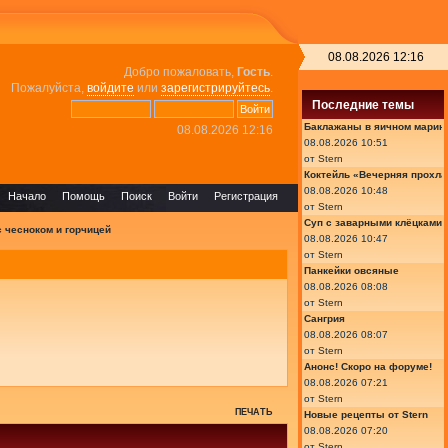
08.08.2026 12:16
Добро пожаловать,
Гость
.
Пожалуйста,
войдите
или
зарегистрируйтесь
.
Последние темы
Баклажаны в яичном марин
08.08.2026 12:16
08.08.2026 10:51
от
Stern
Коктейль «Вечерняя прохла
08.08.2026 10:48
Начало
Помощь
Поиск
Войти
Регистрация
от
Stern
Суп с заварными клёцками
 чесноком и горчицей
08.08.2026 10:47
от
Stern
Панкейки овсяные
08.08.2026 08:08
от
Stern
Сангрия
08.08.2026 08:07
от
Stern
Анонс! Скоро на форуме!
08.08.2026 07:21
от
Stern
ПЕЧАТЬ
Новые рецепты от Stern
08.08.2026 07:20
от
Stern