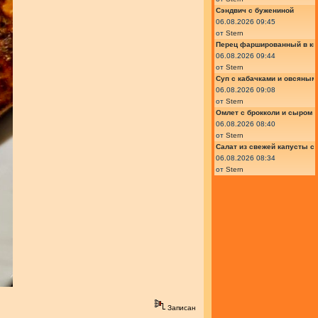
Сэндвич с бужениной
06.08.2026 09:45
от
Stern
Перец фаршированный в ки
06.08.2026 09:44
от
Stern
Суп с кабачками и овсяным
06.08.2026 09:08
от
Stern
Омлет с брокколи и сыром
06.08.2026 08:40
от
Stern
Салат из свежей капусты с
06.08.2026 08:34
от
Stern
Записан