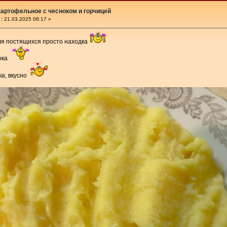
артофельное с чесноком и горчицей
:
21.03.2025 08:17 »
ля постящихся просто находка
лока
ка, вкусно