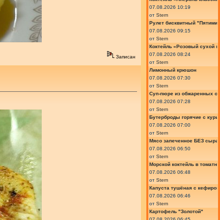
07.08.2026 10:19
от
Stern
Рулет бисквитный "Пятимин
07.08.2026 09:15
от
Stern
Коктейль «Розовый сухой м
07.08.2026 08:24
Записан
от
Stern
Лимонный крюшон
07.08.2026 07:30
от
Stern
Суп-пюре из обжаренных ов
07.08.2026 07:28
от
Stern
Бутерброды горячие с курин
07.08.2026 07:00
от
Stern
Мясо запеченное БЕЗ сыра 
07.08.2026 06:50
от
Stern
Морской коктейль в томатн
07.08.2026 06:48
от
Stern
Капуста тушёная с кефиром
07.08.2026 06:46
от
Stern
Картофель "Золотой"
07.08.2026 06:45