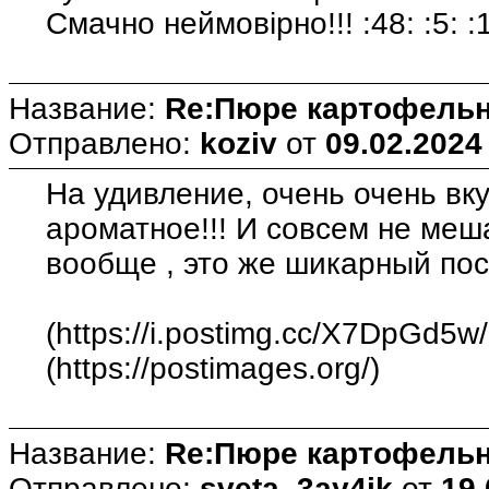
Смачно неймовірно!!! :48: :5: :
Название:
Re:Пюре картофельн
Отправлено:
koziv
от
09.02.2024
На удивление, очень очень вк
ароматное!!! И совсем не меш
вообще , это же шикарный пос
(https://i.postimg.cc/X7DpGd5w
(https://postimages.org/)
Название:
Re:Пюре картофельн
Отправлено:
sveta_3ay4ik
от
19.