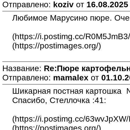
Отправлено:
koziv
от
16.08.2025
Любимое Марусино пюре. Очен
(https://i.postimg.cc/R0M5JmB3
(https://postimages.org/)
Название:
Re:Пюре картофельн
Отправлено:
mamalex
от
01.10.2
Шикарная постная картошка
Спасибо, Стеллочка :41:
(https://i.postimg.cc/63wvJpXW
(https://postimages.org/)