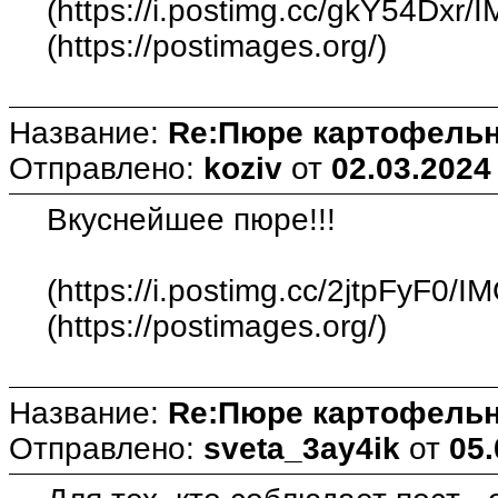
(https://i.postimg.cc/gkY54Dxr/
(https://postimages.org/)
Название:
Re:Пюре картофельн
Отправлено:
koziv
от
02.03.2024
Вкуснейшее пюре!!!
(https://i.postimg.cc/2jtpFyF0/I
(https://postimages.org/)
Название:
Re:Пюре картофельн
Отправлено:
sveta_3ay4ik
от
05.