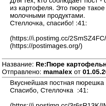
Для тех, кто соблюдает пост 
из картофеля. Это пюре такое 
молочными продуктами.
Стеллочка, спасибо! :41:
(https://i.postimg.cc/2SmSZ4FC
(https://postimages.org/)
Название:
Re:Пюре картофельн
Отправлено:
mamalex
от
01.05.2
Вкуснейшая постная пюрешк
Спасибо, Стеллочка :41:
(https://i.postimg.cc/3r6sR13K/