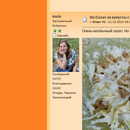
koziv
Re:Салат из капусты с
Заслуженный
«
Ответ #1 :
21.12.2022 09:
Робинзон
Очень необычный салат. Но в
Офлайн
Сообщений:
10737
Благодарили:
11142
Откуда: Украина,
Хмельницкий