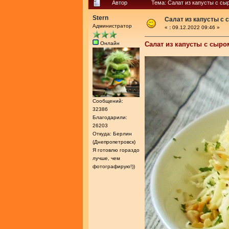
Автор
Тема: Салат из капусты с сы
Stern
Салат из капусты с 
Администратор
«
:
09.12.2022 09:46 »
Онлайн
Салат из капусты с сыро
Сообщений:
32386
Благодарили:
26203
Откуда: Берлин
(Днепропетровск)
Я готовлю гораздо
лучше, чем
фотографирую!))