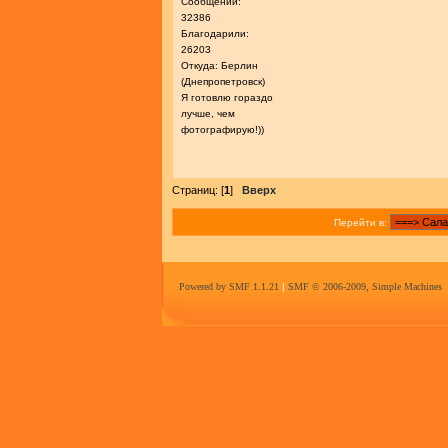
Сообщений:
32386
Благодарили:
26203
Откуда: Берлин
(Днепропетровск)
Я готовлю гораздо
лучше, чем
фотографирую!))
Страниц: [
1
]
Вверх
Перейти в:
Powered by SMF 1.1.21
|
SMF © 2006-2009, Simple Machines