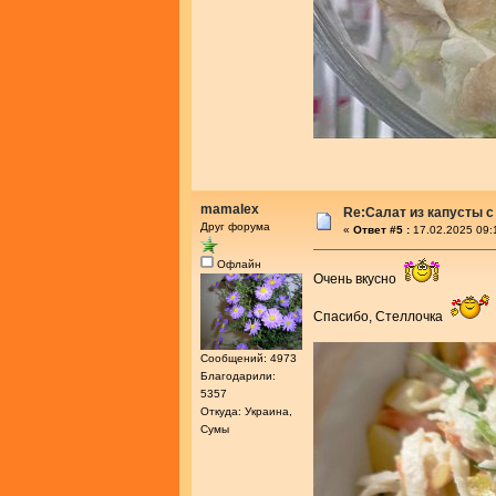
mamalex
Re:Салат из капусты с
Друг форума
«
Ответ #5 :
17.02.2025 09:
Офлайн
Очень вкусно
Спасибо, Стеллочка
Сообщений: 4973
Благодарили:
5357
Откуда: Украина,
Сумы