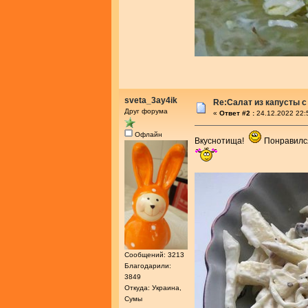
sveta_3ay4ik
Re:Салат из капусты с
Друг форума
«
Ответ #2 :
24.12.2022 22:
Офлайн
Вкуснотища!
Понравился
Сообщений: 3213
Благодарили:
3849
Откуда: Украина,
Сумы