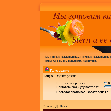
Мы готовим к
Stern и ее
Мы готовим каждый день...
|
Готовим каждый день
капусты с сыром и яблоками Карпатский
Голосование
Вопрос:
Оцените рецепт!
Интересный рецепт.
0 
Приготовил(а), буду повторять.
Проголосовало пользователей: 17
Страниц: [
1
]
Вниз