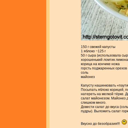
150 г свежей капусты
1 яблоко ~125 г
50 г сыра (использовала сыр
хорошенький ломтик лимона
корица на кончике ножа
горсть поджаренных орехов 
соль
майонез
Капусту нашинковать «паути
Посыпать яблоко корицей, п
натереть на мелкой тёрке. Д
салат майонезом. Майонез д
слишком много.
Довести салат до вкуса (сол
пудры). Выложить салат гор
Вкусно до безобразия!!!