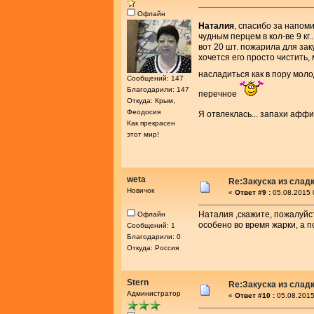
Офлайн
Наталия
, спасибо за напом
чудным перцем в кол-ве 9 кг
вот 20 шт. пожарила для зак
хочется его просто чистить, 
насладиться как в пору мол
Сообщений: 147
Благодарили: 147
перечное
Откуда: Крым,
Феодосия
Я отвлеклась... запахи афф
Как прекрасен
этот мир!
weta
Re:Закуска из слад
Новичок
«
Ответ #9 :
05.08.2015 
Наталия ,скажите, пожалуйст
Офлайн
особено во время жарки, а п
Сообщений: 1
Благодарили: 0
Откуда: Россия
Stern
Re:Закуска из слад
Администратор
«
Ответ #10 :
05.08.2015