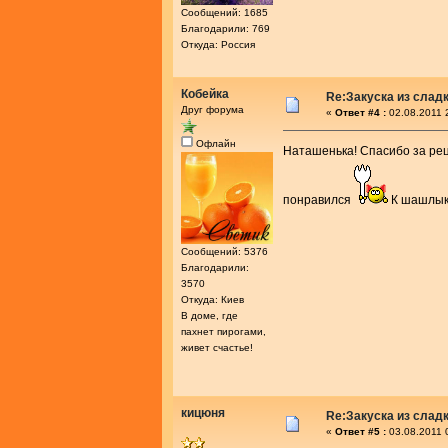
Сообщений: 1685
Благодарили: 769
Откуда: Россия
Кобейка
Re:Закуска из слад
Друг форума
«
Ответ #4 :
02.08.2011 
Офлайн
Наташенька! Спасибо за ре
понравился
К шашлык
Сообщений: 5376
Благодарили:
3570
Откуда: Киев
В доме, где
пахнет пирогами,
живет счастье!
кицюня
Re:Закуска из слад
«
Ответ #5 :
03.08.2011 