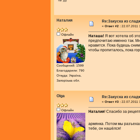
"ты"))))
Наталия
Re:Закуска из слад
«
Ответ #2 :
22.07.2011 
Офлайн
Наташа!
Я вот хотела об это
предпочитаю именно так. Мне
нравится. Пока будешь снима
чтобы пропиталось, пока гор
Сообщений: 1599
Благодарили: 790
Откуда: Україна,
Запорізька обл.
Olga
Re:Закуска из слад
«
Ответ #3 :
22.07.2011 
Офлайн
Наталия
! Спасибо за рецепт
армянка. Потом мы разъехали
тебе, он нашёлся!