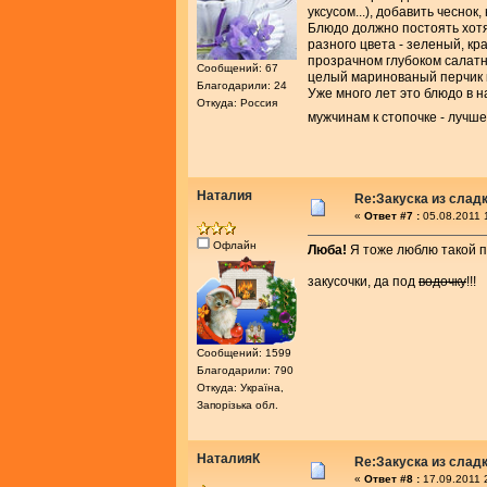
уксусом...), добавить чеснок
Блюдо должно постоять хотя
разного цвета - зеленый, кр
прозрачном глубоком салатн
Сообщений: 67
целый маринованый перчик к
Благодарили: 24
Уже много лет это блюдо в н
Откуда: Россия
мужчинам к стопочке - лучш
Наталия
Re:Закуска из слад
«
Ответ #7 :
05.08.2011 
Офлайн
Люба!
Я тоже люблю такой пе
закусочки, да под
водочку
!!!
Сообщений: 1599
Благодарили: 790
Откуда: Україна,
Запорізька обл.
НаталияК
Re:Закуска из слад
«
Ответ #8 :
17.09.2011 