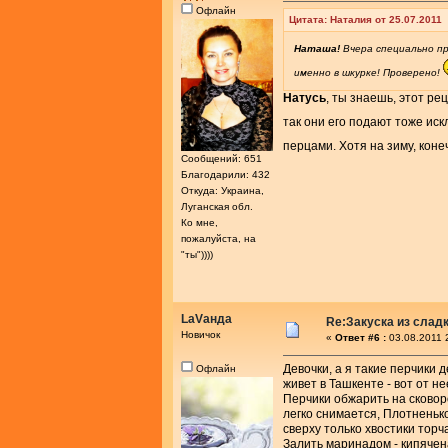
Офлайн
Цитата: Наталия от 25.07.2011
Наташа!
Вчера специально пр
именно в шкурке! Проверено!
Натусь
, ты знаешь, этот ре
так они его подают тоже ис
перцами. Хотя на зиму, коне
Сообщений: 651
Благодарили: 432
Откуда: Украина,
Луганская обл.
Ко мне,
пожалуйста, на
"ты"))))
LаVанда
Re:Закуска из слад
Новичок
«
Ответ #6 :
03.08.2011 
Девочки, а я такие перчики 
Офлайн
живет в Ташкенте - вот от не
Перчики обжарить на сковор
легко снимается, Плотненько
сверху только хвостики торч
Залить маринадом - кипячен