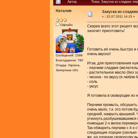
Автор
Тема: Закуска из сладких пе
Наталия
Закуска из сладких
«
:
22.07.2011 14:15 »
Офлайн
Скорее всего этот рецепт все
захочет приготовить!
Готовить её очень быстро и 
очень вкусно!
Сообщений: 1599
Благодарили: 790
Итак, для приготовления ну
Откуда: Україна,
- перчики сладкие (желател
Запорізька обл.
- растительное масло (без за
- чеснок - по вкусу (я люблю
- соль
- уксус
Я готовила в сковородке из 
Перчики промыть, обсушить 
очень мало, т.к. это потом б
средний, накрыть крышкой. Ч
утихнуть разбушевавшимся п
помощью 2-х вилок переверн
Так обжарить перчики с 4-х
следующие порции (сколько х
же, на горячую сковородку 