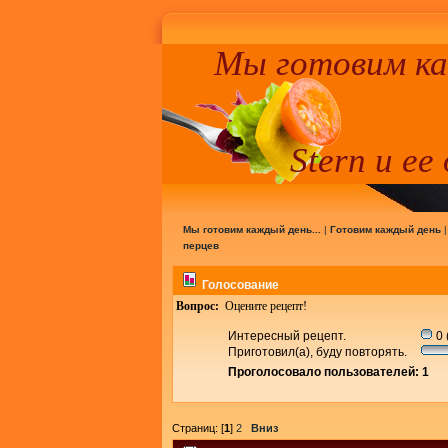
Мы готовим к
Stern и ее
Мы готовим каждый день...
|
Готовим каждый день
перцев
Голосование
Вопрос:
Оцените рецепт!
Интересный рецепт.
0 
Приготовил(а), буду повторять.
Проголосовало пользователей: 1
Страниц: [
1
]
2
Вниз