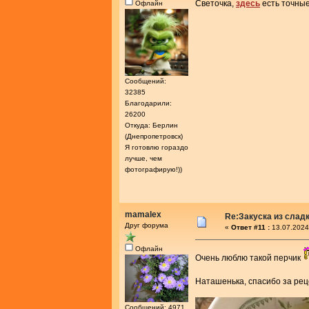
Светочка,
здесь
есть точны
Офлайн
Сообщений:
32385
Благодарили:
26200
Откуда: Берлин
(Днепропетровск)
Я готовлю гораздо
лучше, чем
фотографирую!))
mamalex
Re:Закуска из слад
Друг форума
«
Ответ #11 :
13.07.2024
Офлайн
Очень люблю такой перчик
Наташенька, спасибо за ре
Сообщений: 4971