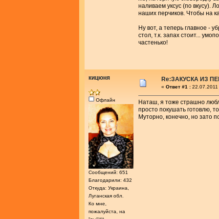
наливаем уксус (по вкусу).
наших перчиков. Чтобы на к
Ну вот, а теперь главное - 
стол, т.к. запах стоит... ум
частенько!
кицюня
Re:ЗАКУСКА ИЗ П
«
Ответ #1 :
22.07.2011
Офлайн
Наташ, я тоже страшно люблю
просто покушать готовлю, то
Муторно, конечно, но зато п
Сообщений: 651
Благодарили: 432
Откуда: Украина,
Луганская обл.
Ко мне,
пожалуйста, на