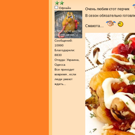
Офлайн
Очень любим єтот перчик
В сезон обязательно готов
Смакота....
Сообщений:
10990
Благодарили:
8830
Откуда: Украина,
Одесса
Все приходит
вовремя , если
люди умеют
ждать...