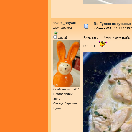
sveta_3ay4ik
Re:Гуляш из куриных
Друг форума
«
Ответ #57 :
12.12.2025 0
Вкуснотища! Минимум работы
Офлайн
рецепт!
Сообщений: 3207
Благодарили:
3840
Откуда: Украина,
Сумы