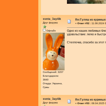
sveta_3ay4ik
Re:Гуляш из куриных
Друг форума
«
Ответ #52 :
11.08.2024 0
Одно из наших любимых блюд
Офлайн
удовольствие: легко и быстр
Стеллочка, спасибо за этот
Сообщений: 3207
Благодарили:
3840
Откуда: Украина,
Сумы
sveta_3ay4ik
Re:Гуляш из куриных
Друг форума
«
Ответ #53 :
08.04.2025 0