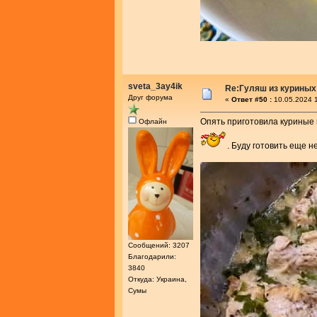
sveta_3ay4ik
Re:Гуляш из куриных
Друг форума
«
Ответ #50 :
10.05.2024 1
Опять приготовила куриные г
Офлайн
. Буду готовить еще 
Сообщений: 3207
Благодарили:
3840
Откуда: Украина,
Сумы