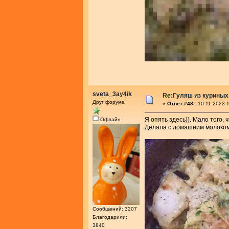
sveta_3ay4ik
Re:Гуляш из куриных
Друг форума
«
Ответ #48 :
10.11.2023 1
Я опять здесь)). Мало того, 
Офлайн
Делала с домашним молоком.
Сообщений: 3207
Благодарили:
3840