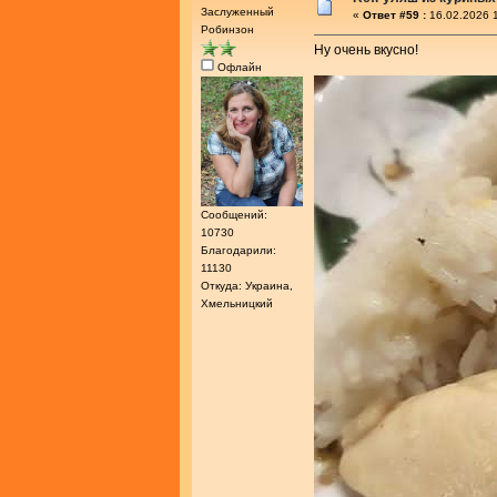
Заслуженный
«
Ответ #59 :
16.02.2026 1
Робинзон
Ну очень вкусно!
Офлайн
Сообщений:
10730
Благодарили:
11130
Откуда: Украина,
Хмельницкий