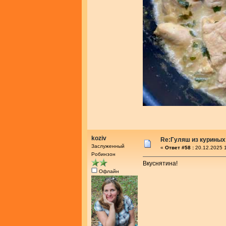
koziv
Re:Гуляш из куриных
Заслуженный
«
Ответ #58 :
20.12.2025 1
Робинзон
Вкуснятина!
Офлайн