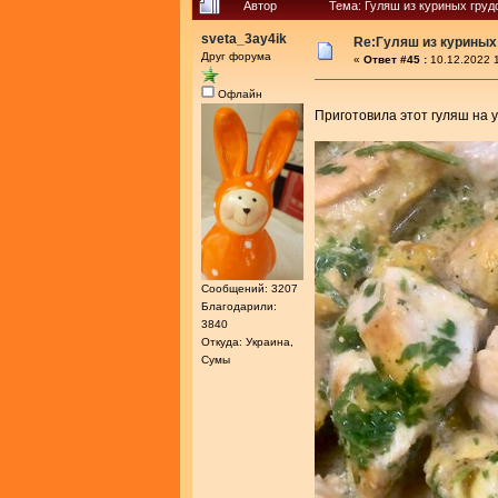
Автор
Тема: Гуляш из куриных груд
sveta_3ay4ik
Re:Гуляш из куриных
Друг форума
«
Ответ #45 :
10.12.2022 1
Офлайн
Приготовила этот гуляш на у
Сообщений: 3207
Благодарили:
3840
Откуда: Украина,
Сумы