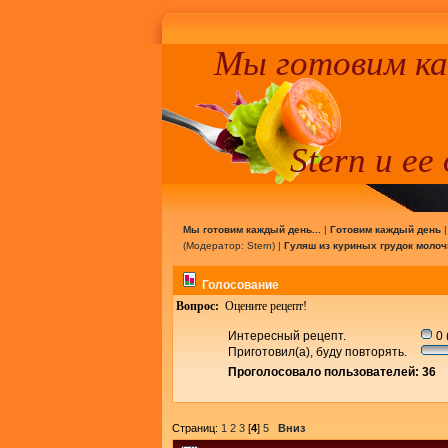
Мы готовим к
Stern и ее
Мы готовим каждый день...
|
Готовим каждый день
(Модератор:
Stern
) |
Гуляш из куриных грудок моло
Голосование
Вопрос:
Оцените рецепт!
Интересный рецепт.
0 
Приготовил(а), буду повторять.
Проголосовало пользователей: 36
Страниц:
1
2
3
[
4
]
5
Вниз