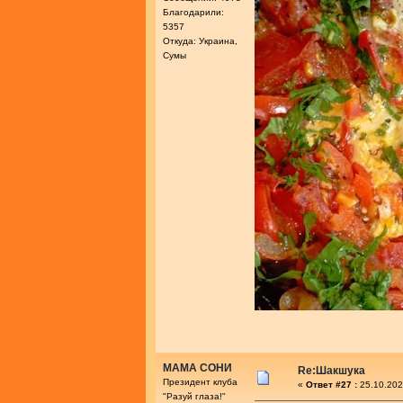
Благодарили:
5357
Откуда: Украина,
Сумы
МАМА СОНИ
Re:Шакшука
Президент клуба
«
Ответ #27 :
25.10.202
"Разуй глаза!"