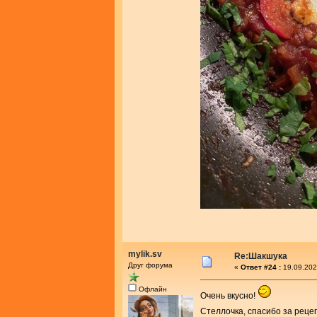
mylik.sv
Re:Шакшука
Друг форума
«
Ответ #24 :
19.09.202
Офлайн
Очень вкусно!
Стеллочка, спасибо за реце