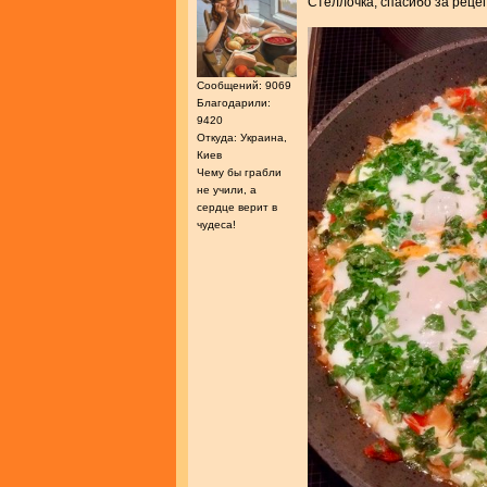
Стеллочка, спасибо за реце
Сообщений: 9069
Благодарили:
9420
Откуда: Украина,
Киев
Чему бы грабли
не учили, а
сердце верит в
чудеса!