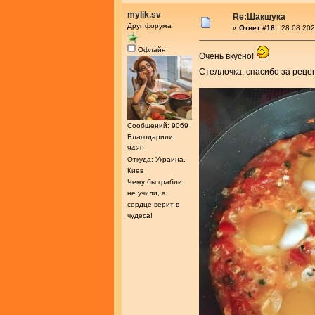
mylik.sv
Re:Шакшука
Друг форума
«
Ответ #18 :
28.08.202
Офлайн
Очень вкусно!
Стеллочка, спасибо за реце
Сообщений: 9069
Благодарили:
9420
Откуда: Украина,
Киев
Чему бы грабли
не учили, а
сердце верит в
чудеса!