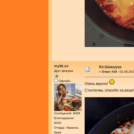
mylik.sv
Re:Шакшука
Друг форума
«
Ответ #19 :
02.09.202
Офлайн
Очень вкусно!
Стеллочка, спасибо за реце
Сообщений: 9069
Благодарили:
9420
Откуда: Украина,
Киев