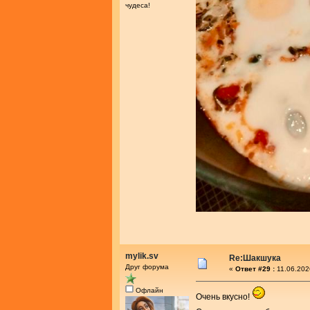
чудеса!
mylik.sv
Re:Шакшука
Друг форума
«
Ответ #29 :
11.06.202
Офлайн
Очень вкусно!