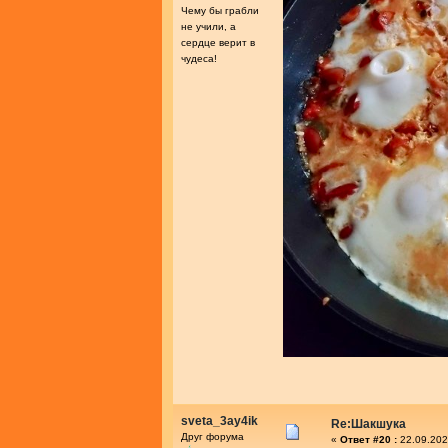
Чему бы грабли
не учили, а
сердце верит в
чудеса!
sveta_3ay4ik
Re:Шакшука
Друг форума
«
Ответ #20 :
22.09.202