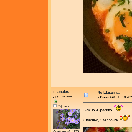
mamalex
Re:Шакшука
Друг форума
«
Ответ #26 :
10.10.202
Офлайн
Вкусно и красиво
Спасибо, Стеллочка
Сообщений: 4973