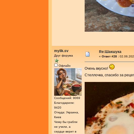
mylik.sv
Re:Шакшука
Друг форума
«
Ответ #28 :
02.06.202
Офлайн
Очень вкусно!
Стеллочка, спасибо за реце
Сообщений: 9069
Благодарили:
9420
Откуда: Украина,
Киев
Чему бы грабли
не учили, а
сердце верит в