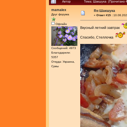
Автор
Тема: Шакшука (Прочитано 4
mamalex
Re:Шакшука
Друг форума
«
Ответ #15 :
10.08.202
Офлайн
Вкусный летний завтрак
Спасибо, Стеллочка
Сообщений: 4973
Благодарили:
5357
Откуда: Украина,
Сумы