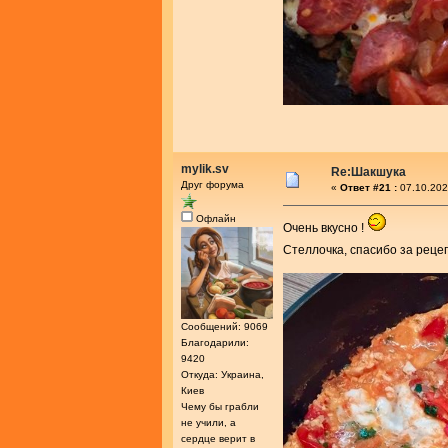
mylik.sv
Re:Шакшука
Друг форума
«
Ответ #21 :
07.10.202
Офлайн
Очень вкусно !
Стеллочка, спасибо за реце
Сообщений: 9069
Благодарили:
9420
Откуда: Украина,
Киев
Чему бы грабли
не учили, а
сердце верит в