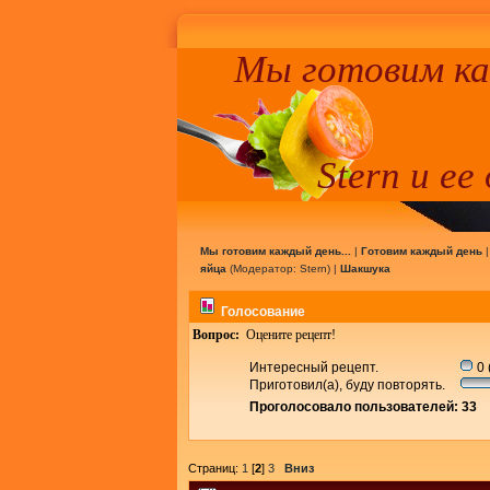
Мы готовим к
Stern и ее
Мы готовим каждый день...
|
Готовим каждый день
яйца
(Модератор:
Stern
) |
Шакшука
Голосование
Вопрос:
Оцените рецепт!
Интересный рецепт.
0 
Приготовил(а), буду повторять.
Проголосовало пользователей: 33
Страниц:
1
[
2
]
3
Вниз