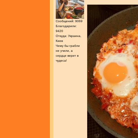
Сообщений: 9069
Благодарили:
9420
Откуда: Украина,
Киев
Чему бы грабли
не учили, а
сердце верит в
чудеса!