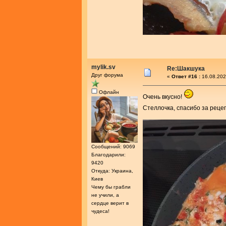
mylik.sv
Re:Шакшука
Друг форума
«
Ответ #16 :
16.08.202
Офлайн
Очень вкусно!
Стеллочка, спасибо за реце
Сообщений: 9069
Благодарили:
9420
Откуда: Украина,
Киев
Чему бы грабли
не учили, а
сердце верит в
чудеса!