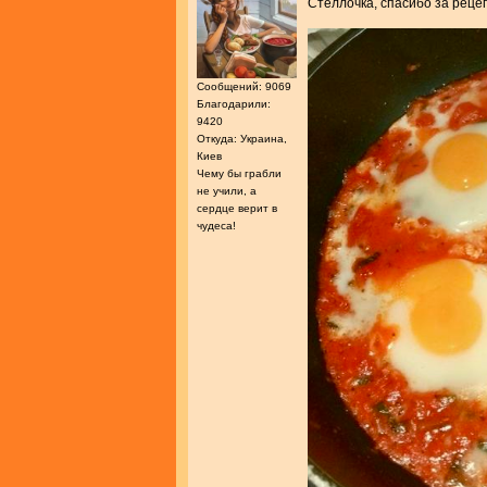
Стеллочка, спасибо за реце
Сообщений: 9069
Благодарили:
9420
Откуда: Украина,
Киев
Чему бы грабли
не учили, а
сердце верит в
чудеса!