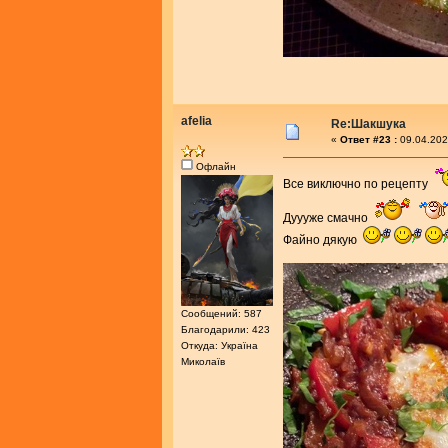
afelia
Re:Шакшука
«
Ответ #23 :
09.04.202
Офлайн
Все виключно по рецепту
Дуууже смачно
Файно дякую
Сообщений: 587
Благодарили: 423
Откуда: Україна
Миколаїв