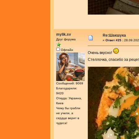
mylik.sv
Re:Шакшука
Друг форума
«
Ответ #25 :
28.09.202
Офлайн
Очень вкусно!
Стеллочка, спасибо за реце
Сообщений: 9069
Благодарили:
9420
Откуда: Украина,
Киев
Чему бы грабли
не учили, а
сердце верит в
чудеса!