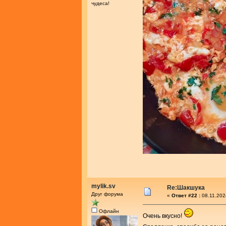
чудеса!
mylik.sv
Re:Шакшука
Друг форума
«
Ответ #22 :
08.11.202
Офлайн
Очень вкусно!