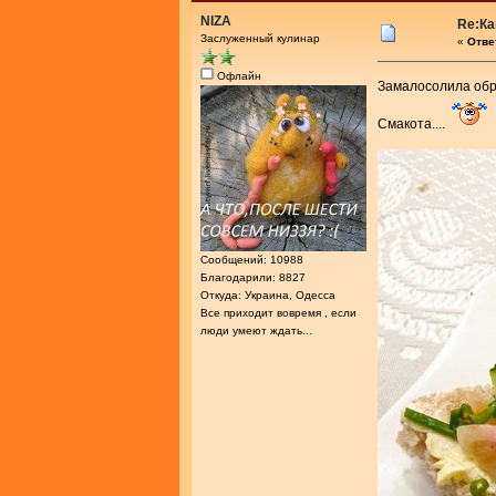
NIZA
Re:Ка
Заслуженный кулинар
«
Ответ
Офлайн
Замалосолила об
Смакота....
Сообщений: 10988
Благодарили: 8827
Откуда: Украина, Одесса
Все приходит вовремя , если
люди умеют ждать...