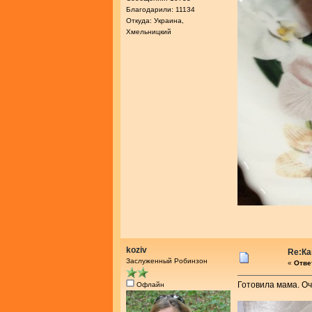
Благодарили: 11134
Откуда: Украина,
Хмельницкий
koziv
Re:Ка
Заслуженный Робинзон
«
Ответ
Готовила мама. Оч
Офлайн