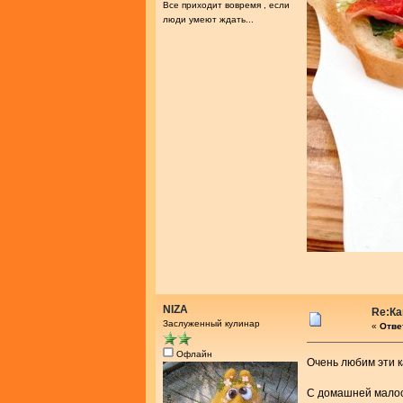
Все приходит вовремя , если
люди умеют ждать...
NIZA
Re:Ка
Заслуженный кулинар
«
Ответ
Офлайн
Очень любим эти
С домашней мало