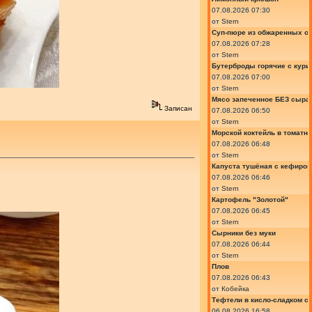
07.08.2026 07:30
от
Stern
Суп-пюре из обжаренных ов
07.08.2026 07:28
от
Stern
Бутерброды горячие с курин
07.08.2026 07:00
от
Stern
Мясо запеченное БЕЗ сыра 
Записан
07.08.2026 06:50
от
Stern
Морской коктейль в томатн
07.08.2026 06:48
от
Stern
Капуста тушёная с кефиром
07.08.2026 06:46
от
Stern
Картофель "Золотой"
07.08.2026 06:45
от
Stern
Сырники без муки
07.08.2026 06:44
от
Stern
Плов
07.08.2026 06:43
от
Кобейка
Тефтели в кисло-сладком с
06.08.2026 16:58