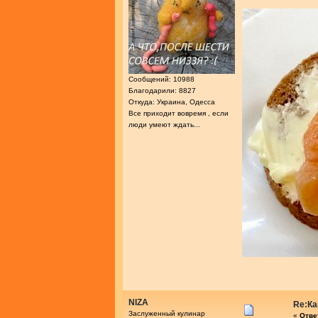
Сообщений: 10988
Благодарили: 8827
Откуда: Украина, Одесса
Все приходит вовремя , если
люди умеют ждать...
NIZA
Re:Ка
Заслуженный кулинар
«
Ответ