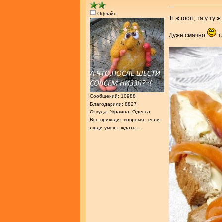
Офлайн
Ті ж гості, та у ту 
Дуже смачно
т
Сообщений: 10988
Благодарили: 8827
Откуда: Украина, Одесса
Все приходит вовремя , если
люди умеют ждать...