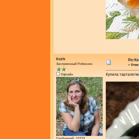
koziv
Re:Ка
Заслуженный Робинзон
«
Ответ
Купила тарталетки
Офлайн
Сообщений: 10733