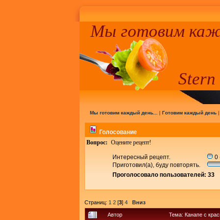
Мы готовим кажд
Stern
Мы готовим каждый день...
|
Готовим каждый день
Голосование
Вопрос:
Оцените рецепт!
Интересный рецепт.
0 
Приготовил(а), буду повторять.
Проголосовало пользователей: 33
Страниц:
1
2
[
3
]
4
Вниз
Автор
Тема: Канапе с кра