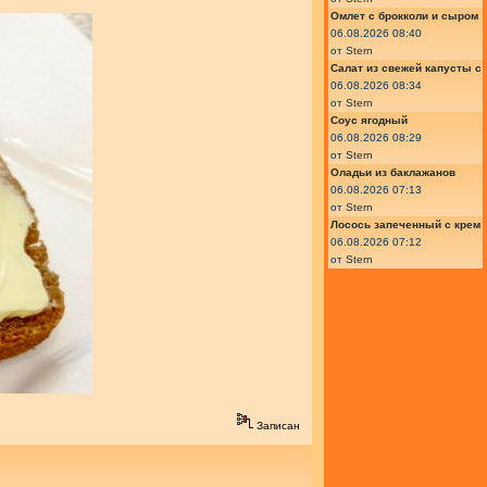
Омлет с брокколи и сыром
06.08.2026 08:40
от
Stern
Салат из свежей капусты с
06.08.2026 08:34
от
Stern
Соус ягодный
06.08.2026 08:29
от
Stern
Оладьи из баклажанов
06.08.2026 07:13
от
Stern
Лосось запеченный с крем
06.08.2026 07:12
от
Stern
Записан