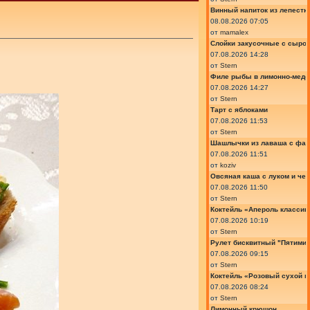
Винный напиток из лепестк
08.08.2026 07:05
от
mamalex
Слойки закусочные с сыром
07.08.2026 14:28
от
Stern
Филе рыбы в лимонно-медо
07.08.2026 14:27
от
Stern
Тарт с яблоками
07.08.2026 11:53
от
Stern
Шашлычки из лаваша с фа
07.08.2026 11:51
от
koziv
Овсяная каша с луком и че
07.08.2026 11:50
от
Stern
Коктейль «Апероль классик
07.08.2026 10:19
от
Stern
Рулет бисквитный "Пятимин
07.08.2026 09:15
от
Stern
Коктейль «Розовый сухой м
07.08.2026 08:24
от
Stern
Лимонный крюшон