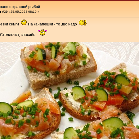
напе с красной рыбой
 #30 :
25.05.2024 08:10 »
резки семги
На канапешки - то ,шо надо
Стеллочка, спасибо