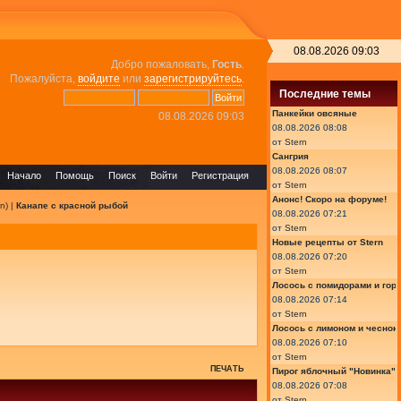
08.08.2026 09:03
Добро пожаловать,
Гость
.
Пожалуйста,
войдите
или
зарегистрируйтесь
.
Последние темы
Панкейки овсяные
08.08.2026 09:03
08.08.2026 08:08
от
Stern
Сангрия
08.08.2026 08:07
Начало
Помощь
Поиск
Войти
Регистрация
от
Stern
Анонс! Скоро на форуме!
rn
) |
Канапе с красной рыбой
08.08.2026 07:21
от
Stern
Новые рецепты от Stern
08.08.2026 07:20
от
Stern
Лосось с помидорами и гор
08.08.2026 07:14
от
Stern
Лосось с лимоном и чеснок
08.08.2026 07:10
от
Stern
ПЕЧАТЬ
Пирог яблочный "Новинка"
08.08.2026 07:08
от
Stern