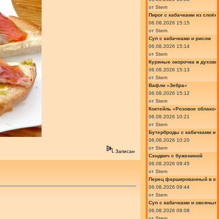
от
Stern
Пирог с кабачками из слоён
06.08.2026 15:15
от
Stern
Суп с кабачками и рисом
06.08.2026 15:14
от
Stern
Куриные окорочка в духовк
06.08.2026 15:13
от
Stern
Вафли «Зебра»
06.08.2026 15:12
от
Stern
Коктейль «Розовое облако»
06.08.2026 10:21
от
Stern
Бутерброды с кабачками и
06.08.2026 10:20
от
Stern
Записан
Сэндвич с бужениной
06.08.2026 09:45
от
Stern
Перец фаршированный в ки
06.08.2026 09:44
от
Stern
Суп с кабачками и овсяным
06.08.2026 09:08
от
Stern