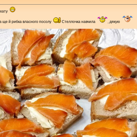
ж хату
а ще й рибка власного посолу
Стеллочка навчила
, дякую